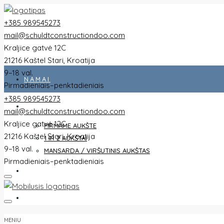
+385 989545273
mail@schuldtconstructiondoo.com
Kraljice gatvė 12C
21216 Kaštel Stari, Kroatija
9–18 val.
NAMAI
Pirmadieniais–penktadieniais
+385 989545273
VISI BUTAI
mail@schuldtconstructiondoo.com
Kraljice gatvė 12C
PIRMAME AUKŠTE
21216 Kaštel Stari, Kroatija
1 IR 2 AUKŠTAI
9–18 val.
MANSARDA / VIRŠUTINIS AUKŠTAS
Pirmadieniais–penktadieniais
VILA
VAIZDAI
MENIU