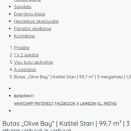
Savybės
Energijos klasė
Hipotekos skaičiuoklė
Panašūs skelbimai
Kontaktas
Pradžia
1 ir 2 aukštai
Visų butų apžvalga
A pastatas
Butas „Olive Bay“ | Kaštel Stari | 99,7 m² | 3 miegamieji | 1,
BENDRINTI:
WHATSAPP
PINTEREST
FACEBOOK
X
LINKEDIN
EL. PAŠTAS
Butas „Olive Bay“ | Kaštel Stari | 99,7 m² | 
atvira virtuvė ir virtuvė