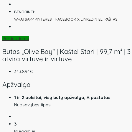
BENDRINTI:
WHATSAPP
PINTEREST
FACEBOOK
X
LINKEDIN
EL. PAŠTAS
Parduodama
Butas „Olive Bay“ | Kaštel Stari | 99,7 m² | 
atvira virtuvė ir virtuvė
343.894€
Apžvalga
1 ir 2 aukštai, visų butų apžvalga, A pastatas
Nuosavybės tipas
3
Miegamieji