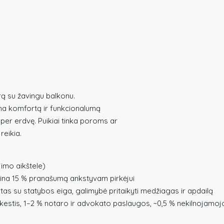
rą su žavingu balkonu.
rina komfortą ir funkcionalumą
 per erdvę. Puikiai tinka poroms ar
reikia.
imo aikštele)
rina 15 % pranašumą ankstyvam pirkėjui
as su statybos eiga, galimybė pritaikyti medžiagas ir apdailą
kestis, 1–2 % notaro ir advokato paslaugos, ~0,5 % nekilnojamoj