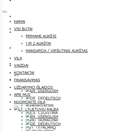
KONTAKTAI
FINANSAVIMAS
NAMAI
VISI BUTAI
UŽDARYMO IŠLAIDOS
PIRMAME AUKŠTE
1 IR 2 AUKŠTAI
APIE MUS
MANSARDA / VIRŠUTINIS AUKŠTAS
VILA
NUOMOKITE VILA
VAIZDAI
KONTAKTAI
LIETUVIŲ KALBA
FINANSAVIMAS
UŽDARYMO IŠLAIDOS
ENGLISH
APIE MUS
DEUTSCH
NUOMOKITE VILA
HRVATSKI
LIETUVIŲ KALBA
ČEŠTINA
ENGLISH
MAGYAR
DEUTSCH
ITALIANO