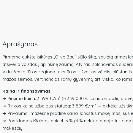
Aprašymas
Pirmame aukšte įsikūręs „Olive Bay“ siūlo šiltą, saulėtą atmosfe
atsiveria vaizdas į aplinkinę žalumą. Atviras išplanavimas sude
Viduržemio jūros regiono tekstūros ir švelnus vėjelis, plūstantis
mažos šeimos, vertinančios ramų gyvenimą arti visko, ko joms 
Kaina ir finansavimas
➔ Pirkimo kaina: 3 399 €/m² (≈ 339 000 € su automobilių stovėj
➔ Rinkos kaina užbaigus statybą: 3 899 €/m² → pirkėjai užsitik
➔ Privalumai: mažesnė pradinė kaina, lankstus mokėjimas, susiet
➔ Papildomos išlaidos: apie 4–5 % (3 % nekilnojamojo turto mo
mokesčių