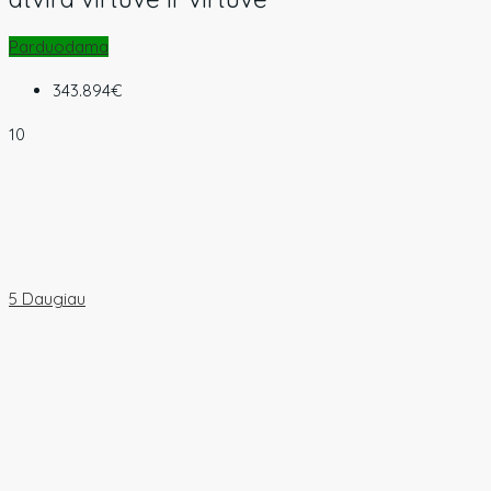
Parduodama
343.894€
10
5 Daugiau