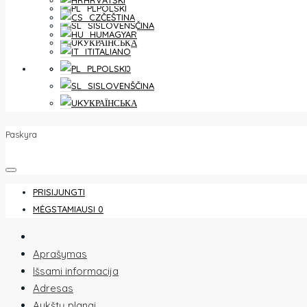
HRVATSKI
POLSKI
ČEŠTINA
SLOVENŠČINA
MAGYAR
УКРАЇНСЬКА
ITALIANO
MĖGSTAMIAUSI
0
POLSKI
SLOVENŠČINA
УКРАЇНСЬКА
Paskyra
PRISIJUNGTI
MĖGSTAMIAUSI
0
Aprašymas
Išsami informacija
Adresas
Aukštų planai