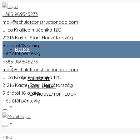
+385 989545273
mail@schuldtconstructiondoo.com
Ulica Kraljice mučenika 12C
21216 Kaštel Stari, Horvátország
9 órától 18 óráig
HOME
Hétfőtől péntekig
+385 989545273
ALL FLATS
mail@schuldtconstructiondoo.com
Ulica Kraljice mučenika 12C
FÖLDSZINT
21216 Kaštel Stari, Horvátország
1. ÉS 2. EMELET
9 órától 18 óráig
PENTHOUSE/TOP FLOOR
Hétfőtől péntekig
VILLA
KÉPEK
MENÜ