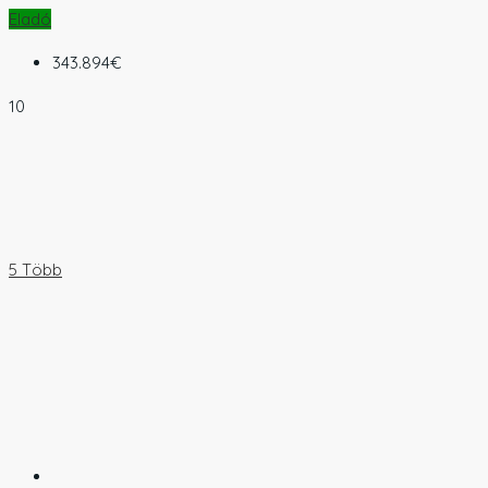
Eladó
343.894€
10
5 Több