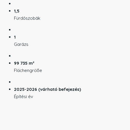
1,5
Fürdőszobák
1
Garázs
99 735 m²
Flächengröße
2025-2026 (várható befejezés)
Építési év