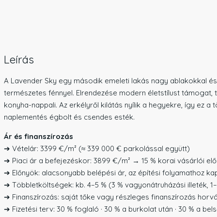
Leírás
A Lavender Sky egy második emeleti lakás nagy ablakokkal és sze
természetes fénnyel. Elrendezése modern életstílust támogat,
konyha-nappali. Az erkélyről kilátás nyílik a hegyekre, így ez a
naplementés égbolt és csendes esték.
Ár és finanszírozás
➔ Vételár: 3399 €/m² (≈ 339 000 € parkolással együtt)
➔ Piaci ár a befejezéskor: 3899 €/m² → 15 % korai vásárlói el
➔ Előnyök: alacsonyabb belépési ár, az építési folyamathoz k
➔ Többletköltségek: kb. 4–5 % (3 % vagyonátruházási illeték, 1–
➔ Finanszírozás: saját tőke vagy részleges finanszírozás horv
➔ Fizetési terv: 30 % foglaló · 30 % a burkolat után · 30 % a be