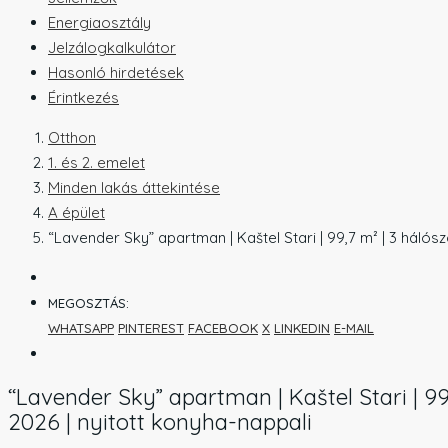
Energiaosztály
Jelzálogkalkulátor
Hasonló hirdetések
Érintkezés
Otthon
1. és 2. emelet
Minden lakás áttekintése
A épület
“Lavender Sky” apartman | Kaštel Stari | 99,7 m² | 3 hálósz
MEGOSZTÁS:
WHATSAPP
PINTEREST
FACEBOOK
X
LINKEDIN
E-MAIL
“Lavender Sky” apartman | Kaštel Stari | 99,
2026 | nyitott konyha-nappali