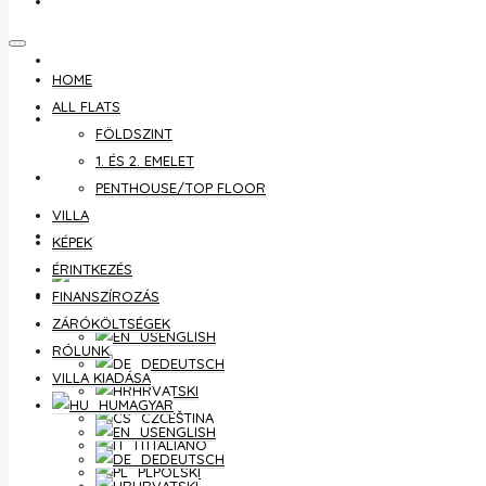
ÉRINTKEZÉS
FINANSZÍROZÁS
HOME
ALL FLATS
ZÁRÓKÖLTSÉGEK
FÖLDSZINT
1. ÉS 2. EMELET
RÓLUNK
PENTHOUSE/TOP FLOOR
VILLA
VILLA KIADÁSA
KÉPEK
ÉRINTKEZÉS
MAGYAR
FINANSZÍROZÁS
ZÁRÓKÖLTSÉGEK
ENGLISH
RÓLUNK
DEUTSCH
VILLA KIADÁSA
HRVATSKI
MAGYAR
ČEŠTINA
ENGLISH
ITALIANO
DEUTSCH
POLSKI