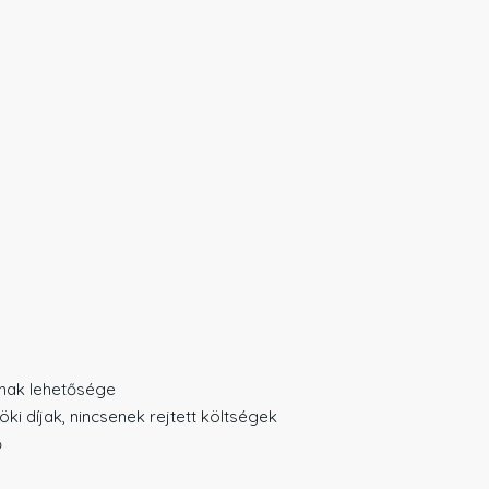
ának lehetősége
ki díjak, nincsenek rejtett költségek
ő