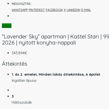
MEGOSZTÁS:
WHATSAPP
PINTEREST
FACEBOOK
X
LINKEDIN
E-MAIL
Eladó
“Lavender Sky” apartman | Kaštel Stari | 99,
2026 | nyitott konyha-nappali
343.894€
Áttekintés
1. és 2. emelet, Minden lakás áttekintése, A épület
Ingatlan típusa
3
Hálószobák