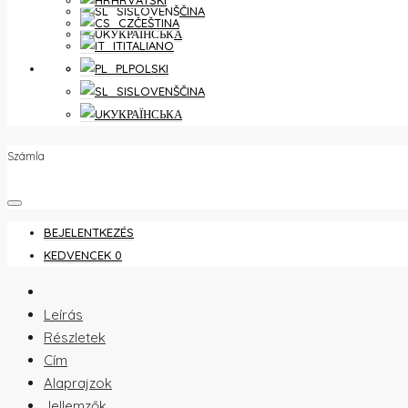
HRVATSKI
SLOVENŠČINA
ČEŠTINA
УКРАЇНСЬКА
ITALIANO
KEDVENCEK
0
POLSKI
SLOVENŠČINA
УКРАЇНСЬКА
Számla
BEJELENTKEZÉS
KEDVENCEK
0
Leírás
Részletek
Cím
Alaprajzok
Jellemzők