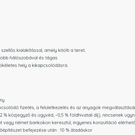
llős kialakítással, amely kitölti a teret.
 több hálószobával és tágas
 tökéletes hely a kikapcsolódásra.
őny
apcsolódó fizetés, a felületkezelés és az anyagok megválasztás
2 % közjegyző és ügyvéd, ~0,5 % földhivatali díj), nincsenek ügynö
át vagy német bankokon keresztül, ingyenes konzultáció elérhet
lsőépítészet befejezése után · 10 % átadáskor