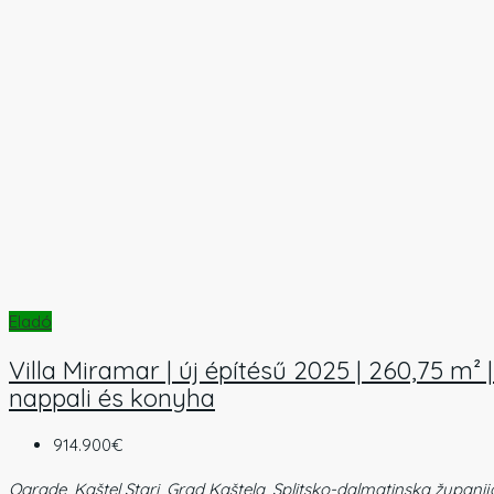
Eladó
Villa Miramar | új építésű 2025 | 260,75 m²
nappali és konyha
914.900€
Ograde, Kaštel Stari, Grad Kaštela, Splitsko-dalmatinska županij