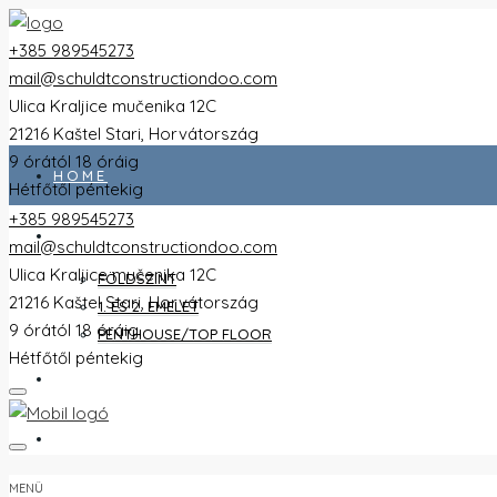
+385 989545273
mail@schuldtconstructiondoo.com
Ulica Kraljice mučenika 12C
21216 Kaštel Stari, Horvátország
9 órától 18 óráig
HOME
Hétfőtől péntekig
+385 989545273
ALL FLATS
mail@schuldtconstructiondoo.com
Ulica Kraljice mučenika 12C
FÖLDSZINT
21216 Kaštel Stari, Horvátország
1. ÉS 2. EMELET
9 órától 18 óráig
PENTHOUSE/TOP FLOOR
Hétfőtől péntekig
VILLA
KÉPEK
MENÜ