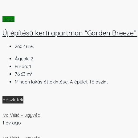
Eladó
Új építésű kerti apartman “Garden Breeze” | 
260.465€
Ágyak:
2
Fürdő:
1
76,63
m²
Minden lakás áttekintése, A épület, földszint
Részletek
Iva Višić – ügyvéd
1 év ago