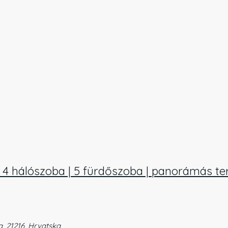
 | 4 hálószoba | 5 fürdőszoba | panorámás ter
a, 21216, Hrvatska