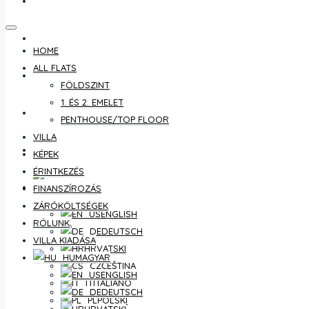
ÉRINTKEZÉS
FINANSZÍROZÁS
HOME
ALL FLATS
ZÁRÓKÖLTSÉGEK
FÖLDSZINT
1. ÉS 2. EMELET
RÓLUNK
PENTHOUSE/TOP FLOOR
VILLA
VILLA KIADÁSA
KÉPEK
ÉRINTKEZÉS
MAGYAR
FINANSZÍROZÁS
ZÁRÓKÖLTSÉGEK
ENGLISH
RÓLUNK
DEUTSCH
VILLA KIADÁSA
HRVATSKI
MAGYAR
ČEŠTINA
ENGLISH
ITALIANO
DEUTSCH
POLSKI