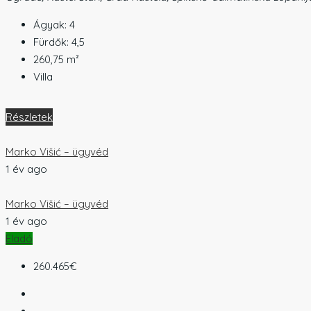
Ágyak:
4
Fürdők:
4,5
260,75
m²
Villa
Részletek
Marko Višić – ügyvéd
1 év ago
Marko Višić – ügyvéd
1 év ago
Eladó
260.465€