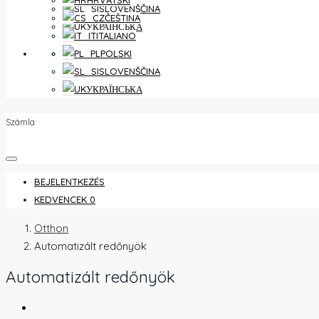
HRVATSKI
SLOVENŠČINA
ČEŠTINA
УКРАЇНСЬКА
ITALIANO
KEDVENCEK
0
POLSKI
SLOVENŠČINA
УКРАЇНСЬКА
Számla
BEJELENTKEZÉS
KEDVENCEK
0
Otthon
Automatizált redőnyök
Automatizált redőnyök