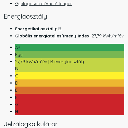
Gyalogosan elérhető tenger
Energiaosztály
Energetikai osztály:
B.
Globális energiateljesítmény-index:
27,79 kWh/m²év
A+
Egy
27,79 kWh/m²év | B energiaosztály
B.
C
D
E
F
G
H
Jelzálogkalkulátor