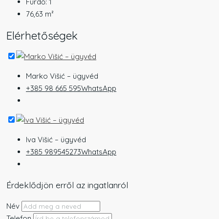
Fürdő:
1
76,63
m²
Elérhetőségek
Marko Višić – ügyvéd
+385 98 665 595
WhatsApp
Iva Višić – ügyvéd
+385 989545273
WhatsApp
Érdeklődjön erről az ingatlanról
Név
Telefon