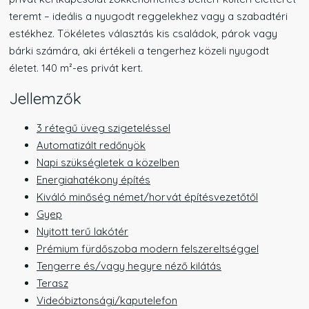
teremt – ideális a nyugodt reggelekhez vagy a szabadtéri
estékhez. Tökéletes választás kis családok, párok vagy
bárki számára, aki értékeli a tengerhez közeli nyugodt
életet. 140 m²-es privát kert.
Jellemzők
3 rétegű üveg szigeteléssel
Automatizált redőnyök
Napi szükségletek a közelben
Energiahatékony építés
Kiváló minőség német/horvát építésvezetőtől
Gyep
Nyitott terű lakótér
Prémium fürdőszoba modern felszereltséggel
Tengerre és/vagy hegyre néző kilátás
Terasz
Videóbiztonsági/kaputelefon