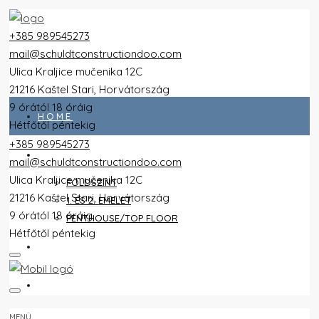
+385 989545273
mail@schuldtconstructiondoo.com
Ulica Kraljice mučenika 12C
21216 Kaštel Stari, Horvátország
9 órától 18 óráig
HOME
Hétfőtől péntekig
+385 989545273
ALL FLATS
mail@schuldtconstructiondoo.com
Ulica Kraljice mučenika 12C
FÖLDSZINT
21216 Kaštel Stari, Horvátország
1. ÉS 2. EMELET
9 órától 18 óráig
PENTHOUSE/TOP FLOOR
Hétfőtől péntekig
VILLA
KÉPEK
MENÜ