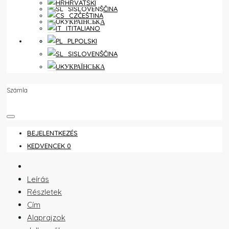
HRVATSKI
SLOVENŠČINA
ČEŠTINA
УКРАЇНСЬКА
ITALIANO
KEDVENCEK
0
POLSKI
SLOVENŠČINA
УКРАЇНСЬКА
Számla
BEJELENTKEZÉS
KEDVENCEK
0
Leírás
Részletek
Cím
Alaprajzok