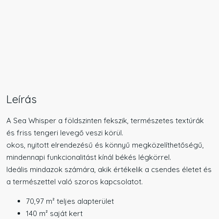
Leírás
A Sea Whisper a földszinten fekszik, természetes textúrák
és friss tengeri levegő veszi körül.
okos, nyitott elrendezésű és könnyű megközelíthetőségű,
mindennapi funkcionalitást kínál békés légkörrel.
Ideális mindazok számára, akik értékelik a csendes életet és
a természettel való szoros kapcsolatot.
70,97 m² teljes alapterület
140 m² saját kert