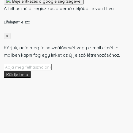
Bejelentkezés a google segítségével
A felhasználói regisztráció demó céljából le van tiltva.
Elfelejtett jelszó
×
Kérjük, adja meg felhasználónevét vagy e-mail címét. E-
mailben kapni fog egy linket az új jelszó létrehozásához.
Küldje be a