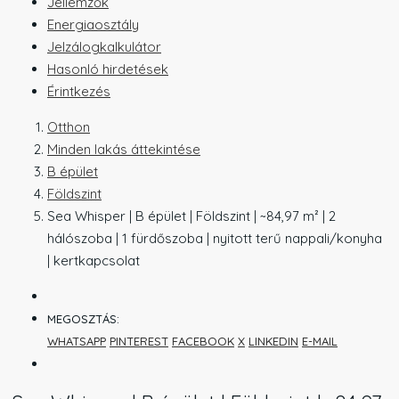
Jellemzők
Energiaosztály
Jelzálogkalkulátor
Hasonló hirdetések
Érintkezés
Otthon
Minden lakás áttekintése
B épület
Földszint
Sea Whisper | B épület | Földszint | ~84,97 m² | 2
hálószoba | 1 fürdőszoba | nyitott terű nappali/konyha
| kertkapcsolat
MEGOSZTÁS:
WHATSAPP
PINTEREST
FACEBOOK
X
LINKEDIN
E-MAIL