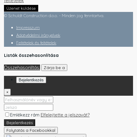
feltételek
Üzenet küldése
© Schuldt Construction d.o.o. - Minden jog fenntartva.
Impresszum
Adatvédelmi irányelvek
Feltételek és feltételek
Listák összehasonlítása
Összehasonlítás:
Zárja be a
Bejelentkezés
×
Emlékezz rám
Elfelejtette a jelszavát?
Bejelentkezés
Folytatás a Facebookkal