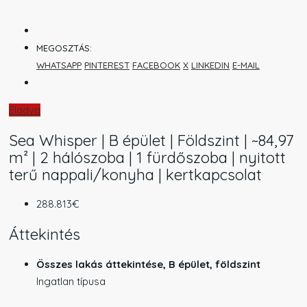
MEGOSZTÁS:
WHATSAPP
PINTEREST
FACEBOOK
X
LINKEDIN
E-MAIL
Eladva
Sea Whisper | B épület | Földszint | ~84,97
m² | 2 hálószoba | 1 fürdőszoba | nyitott
terű nappali/konyha | kertkapcsolat
288.813€
Áttekintés
Összes lakás áttekintése, B épület, földszint
Ingatlan típusa