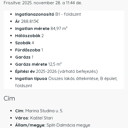
Frissítve: 2025. november 28. a 11:44 de.
Ingatlanazonosító
B1 - földszint
Ár
288.813€
Ingatlan mérete
84,97 m²
Hálószobák
2
Szobák
4
Fürdőszoba
1
Garázs
1
Garázs mérete
12,5 m²
Építési év
2025-2026 (várható befejezés)
Ingatlan típusa
Összes lakás áttekintése, B épület,
földszint
Cím
Cím:
Marina Studina u. 5.
Város:
Kaštel Stari
Állam/megye:
Split-Dalmácia megye