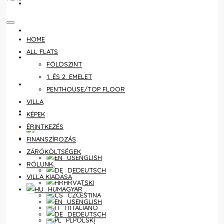
ÉRINTKEZÉS
FINANSZÍROZÁS
HOME
ALL FLATS
ZÁRÓKÖLTSÉGEK
FÖLDSZINT
1. ÉS 2. EMELET
RÓLUNK
PENTHOUSE/TOP FLOOR
VILLA
VILLA KIADÁSA
KÉPEK
ÉRINTKEZÉS
MAGYAR
FINANSZÍROZÁS
ZÁRÓKÖLTSÉGEK
ENGLISH
RÓLUNK
DEUTSCH
VILLA KIADÁSA
HRVATSKI
MAGYAR
ČEŠTINA
ENGLISH
ITALIANO
DEUTSCH
POLSKI