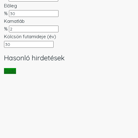
Előleg
%
Kamatláb
%
Kölcsön futamideje (év)
Hasonló hirdetések
Eladó