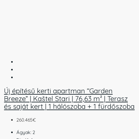
Új építésű kerti apartman “Garden
Breeze” | Kaštel Stari | 76,63 m² | Terasz
és saját kert | 1 hálószoba + 1 fürdőszoba
260.465€
Ágyak:
2