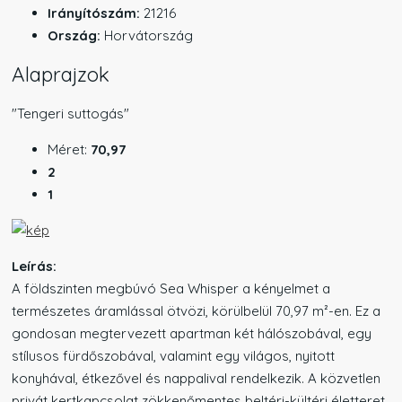
Irányítószám:
21216
Ország:
Horvátország
Alaprajzok
"Tengeri suttogás"
Méret:
70,97
2
1
Leírás:
A földszinten megbúvó Sea Whisper a kényelmet a
természetes áramlással ötvözi, körülbelül 70,97 m²-en. Ez a
gondosan megtervezett apartman két hálószobával, egy
stílusos fürdőszobával, valamint egy világos, nyitott
konyhával, étkezővel és nappalival rendelkezik. A közvetlen
privát kertkapcsolat zökkenőmentes beltéri-kültéri életteret