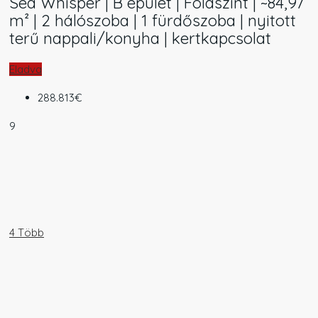
Sea Whisper | B épület | Földszint | ~84,97
m² | 2 hálószoba | 1 fürdőszoba | nyitott
terű nappali/konyha | kertkapcsolat
Eladva
288.813€
9
4 Több