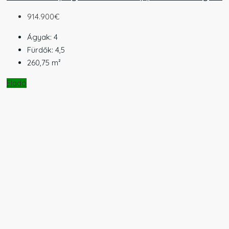
914.900€
Ágyak:
4
Fürdők:
4,5
260,75
m²
Eladó