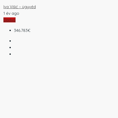
Iva Višić – ügyvéd
1 év ago
Eladva
346.783€