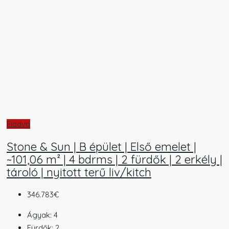
Eladva
Stone & Sun | B épület | Első emelet |
~101,06 m² | 4 bdrms | 2 fürdők | 2 erkély |
tároló | nyitott terű liv/kitch
346.783€
Ágyak:
4
Fürdők:
2