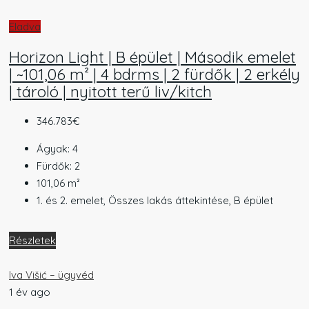
Eladva
Horizon Light | B épület | Második emelet
| ~101,06 m² | 4 bdrms | 2 fürdők | 2 erkély
| tároló | nyitott terű liv/kitch
346.783€
Ágyak:
4
Fürdők:
2
101,06
m²
1. és 2. emelet, Összes lakás áttekintése, B épület
Részletek
Iva Višić – ügyvéd
1 év ago