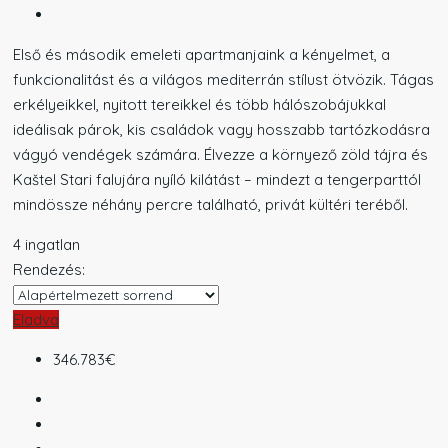
Első és második emeleti apartmanjaink a kényelmet, a
funkcionalitást és a világos mediterrán stílust ötvözik. Tágas
erkélyeikkel, nyitott tereikkel és több hálószobájukkal
ideálisak párok, kis családok vagy hosszabb tartózkodásra
vágyó vendégek számára. Élvezze a környező zöld tájra és
Kaštel Stari falujára nyíló kilátást – mindezt a tengerparttól
mindössze néhány percre található, privát kültéri teréből.
4 ingatlan
Rendezés:
Eladva
346.783€