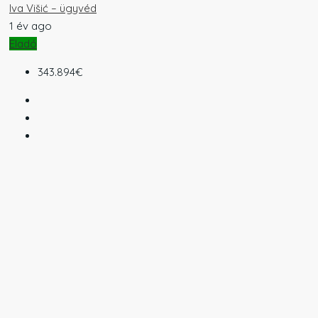
Iva Višić – ügyvéd
1 év ago
Eladó
343.894€