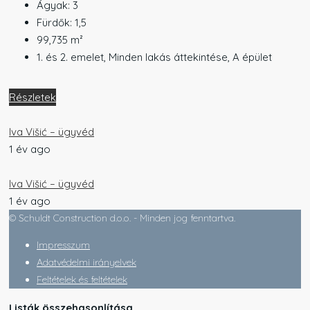
Ágyak:
3
Fürdők:
1,5
99,735
m²
1. és 2. emelet, Minden lakás áttekintése, A épület
Részletek
Iva Višić – ügyvéd
1 év ago
Iva Višić – ügyvéd
1 év ago
© Schuldt Construction d.o.o. - Minden jog fenntartva.
Impresszum
Adatvédelmi irányelvek
Feltételek és feltételek
Listák összehasonlítása