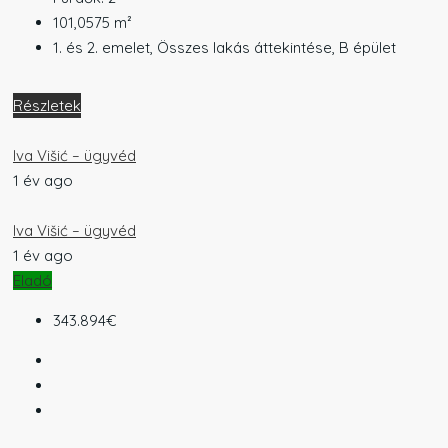
101,0575
m²
1. és 2. emelet, Összes lakás áttekintése, B épület
Részletek
Iva Višić – ügyvéd
1 év ago
Iva Višić – ügyvéd
1 év ago
Eladó
343.894€