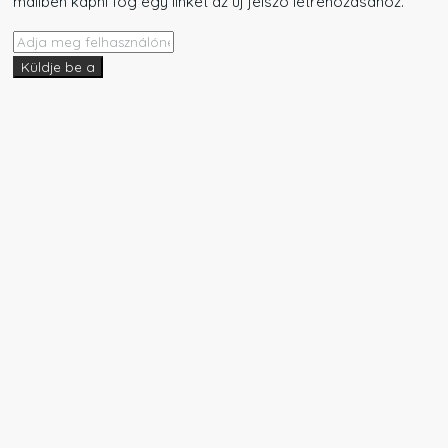
mailben kapni fog egy linket az új jelszó létrehozásához.
Küldje be a