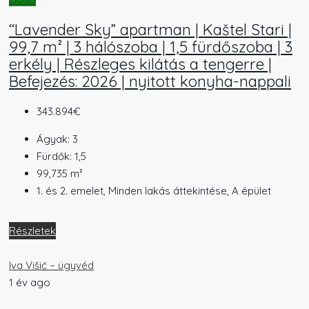
“Lavender Sky” apartman | Kaštel Stari |
99,7 m² | 3 hálószoba | 1,5 fürdőszoba | 3
erkély | Részleges kilátás a tengerre |
Befejezés: 2026 | nyitott konyha-nappali
343.894€
Ágyak:
3
Fürdők:
1,5
99,735
m²
1. és 2. emelet, Minden lakás áttekintése, A épület
Részletek
Iva Višić – ügyvéd
1 év ago