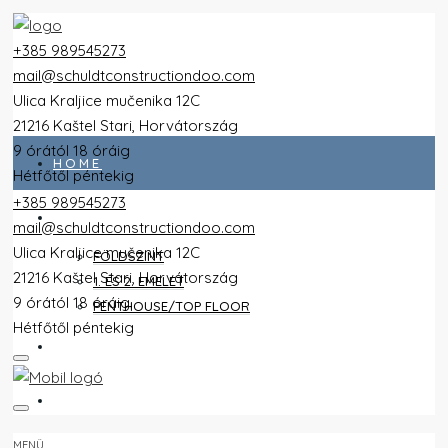
+385 989545273
mail@schuldtconstructiondoo.com
Ulica Kraljice mučenika 12C
21216 Kaštel Stari, Horvátország
9 órától 18 óráig
HOME
Hétfőtől péntekig
+385 989545273
ALL FLATS
mail@schuldtconstructiondoo.com
Ulica Kraljice mučenika 12C
FÖLDSZINT
21216 Kaštel Stari, Horvátország
1. ÉS 2. EMELET
9 órától 18 óráig
PENTHOUSE/TOP FLOOR
Hétfőtől péntekig
VILLA
KÉPEK
MENÜ