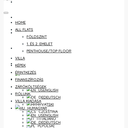
ÉRINTKEZÉS
FINANSZÍROZÁS
HOME
ALL FLATS
ZÁRÓKÖLTSÉGEK
FÖLDSZINT
1. ÉS 2. EMELET
RÓLUNK
PENTHOUSE/TOP FLOOR
VILLA
VILLA KIADÁSA
KÉPEK
ÉRINTKEZÉS
MAGYAR
FINANSZÍROZÁS
ZÁRÓKÖLTSÉGEK
ENGLISH
RÓLUNK
DEUTSCH
VILLA KIADÁSA
HRVATSKI
MAGYAR
ČEŠTINA
ENGLISH
ITALIANO
DEUTSCH
POLSKI