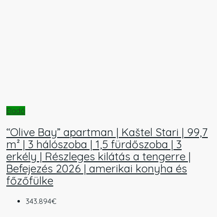
Eladó
“Olive Bay” apartman | Kaštel Stari | 99,7
m² | 3 hálószoba | 1,5 fürdőszoba | 3
erkély | Részleges kilátás a tengerre |
Befejezés 2026 | amerikai konyha és
főzőfülke
343.894€