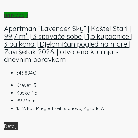
Na prodaju
Apartman “Lavender Sky” | Kaštel Stari |
99,7 m² | 3 spavaće sobe | 1,5 kupaonice |
3 balkona | Djelomičan pogled na more |
Završetak 2026. | otvorena kuhinja s
dnevnim boravkom
343.894€
Kreveti:
3
Kupke:
1,5
99,735
m²
1. i 2. kat, Pregled svih stanova, Zgrada A
Detalji