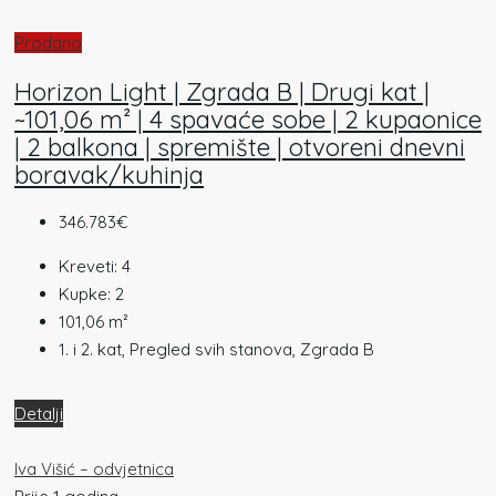
Prodano
Horizon Light | Zgrada B | Drugi kat |
~101,06 m² | 4 spavaće sobe | 2 kupaonice
| 2 balkona | spremište | otvoreni dnevni
boravak/kuhinja
346.783€
Kreveti:
4
Kupke:
2
101,06
m²
1. i 2. kat, Pregled svih stanova, Zgrada B
Detalji
Iva Višić – odvjetnica