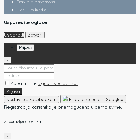
Pravila o privatnosti
Uvjeti i odredbe
Usporedite oglase
Usporedi
Zatvori
Prijava
×
Zapamti me
Izgubili ste lozinku?
Prijava
Nastavite s Facebookom
Prijavite se putem Googlea
Registracija korisnika je onemogućena u demo svrhe.
Zaboravljena lozinka
×