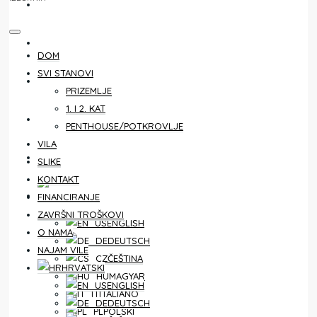
KONTAKT
FINANCIRANJE
DOM
SVI STANOVI
ZAVRŠNI TROŠKOVI
PRIZEMLJE
1. I 2. KAT
O NAMA
PENTHOUSE/POTKROVLJE
VILA
NAJAM VILE
SLIKE
KONTAKT
HRVATSKI
FINANCIRANJE
ZAVRŠNI TROŠKOVI
ENGLISH
O NAMA
DEUTSCH
NAJAM VILE
ČEŠTINA
HRVATSKI
MAGYAR
ENGLISH
ITALIANO
DEUTSCH
POLSKI