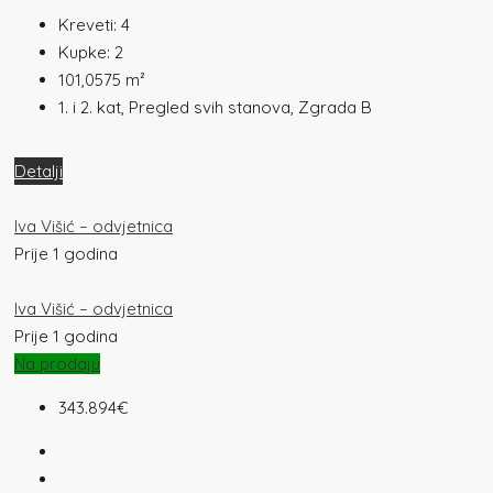
Kreveti:
4
Kupke:
2
101,0575
m²
1. i 2. kat, Pregled svih stanova, Zgrada B
Detalji
Iva Višić – odvjetnica
Prije 1 godina
Iva Višić – odvjetnica
Prije 1 godina
Na prodaju
343.894€