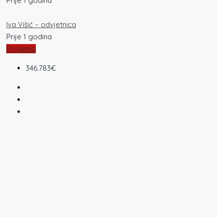
Prije 1 godina
Iva Višić – odvjetnica
Prije 1 godina
Prodano
346.783€