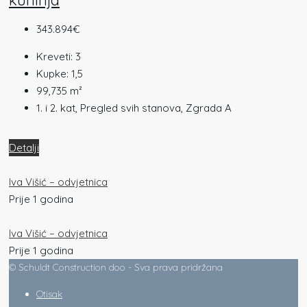
343.894€
Kreveti:
3
Kupke:
1,5
99,735
m²
1. i 2. kat, Pregled svih stanova, Zgrada A
Detalji
Iva Višić – odvjetnica
Prije 1 godina
Iva Višić – odvjetnica
Prije 1 godina
© Schuldt Construction doo - Sva prava pridržana
Otisak