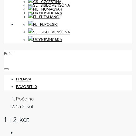
ČEŠTINA
SLOVENŠČINA
MAGYAR
УКРАЇНСЬКА
ITALIANO
FAVORITI
0
POLSKI
SLOVENŠČINA
УКРАЇНСЬКА
Račun
PRIJAVA
FAVORITI
0
Početna
1. i 2. kat
1. i 2. kat