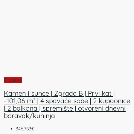
Prodano
Kamen i sunce | Zgrada B | Prvi kat |
~101,06 m² | 4 spavaće sobe | 2 kupaonice
| 2 balkona | spremište | otvoreni dnevni
boravak/kuhinja
346.783€