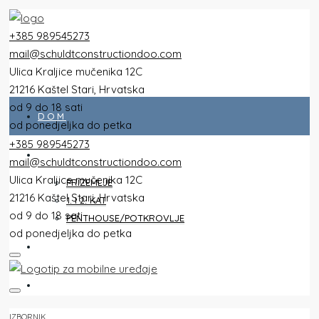
+385 989545273
mail@schuldtconstructiondoo.com
Ulica Kraljice mučenika 12C
21216 Kaštel Stari, Hrvatska
od 9 do 18 sati
DOM
od ponedjeljka do petka
+385 989545273
SVI STANOVI
mail@schuldtconstructiondoo.com
Ulica Kraljice mučenika 12C
PRIZEMLJE
21216 Kaštel Stari, Hrvatska
1. I 2. KAT
od 9 do 18 sati
PENTHOUSE/POTKROVLJE
od ponedjeljka do petka
VILA
SLIKE
IZBORNIK