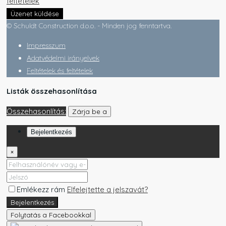
feltételek
Üzenet küldése
© Schuldt Construction d.o.o. - Minden jog fenntartva.
Impresszum
Adatvédelmi irányelvek
Feltételek és feltételek
Listák összehasonlítása
Összehasonlítás:
Zárja be a
Bejelentkezés
×
Emlékezz rám
Elfelejtette a jelszavát?
Bejelentkezés
Folytatás a Facebookkal