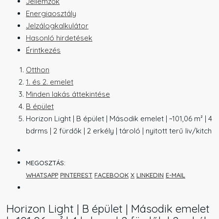
Jellemzők
Energiaosztály
Jelzálogkalkulátor
Hasonló hirdetések
Érintkezés
Otthon
1. és 2. emelet
Minden lakás áttekintése
B épület
Horizon Light | B épület | Második emelet | ~101,06 m² | 4
bdrms | 2 fürdők | 2 erkély | tároló | nyitott terű liv/kitch
MEGOSZTÁS:
WHATSAPP
PINTEREST
FACEBOOK
X
LINKEDIN
E-MAIL
Horizon Light | B épület | Második emelet