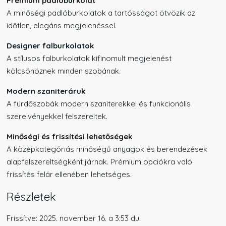
Prémium padlóburkolat
A minőségi padlóburkolatok a tartósságot ötvözik az
időtlen, elegáns megjelenéssel.
Designer falburkolatok
A stílusos falburkolatok kifinomult megjelenést
kölcsönöznek minden szobának.
Modern szaniteráruk
A fürdőszobák modern szaniterekkel és funkcionális
szerelvényekkel felszereltek.
Minőségi és frissítési lehetőségek
A középkategóriás minőségű anyagok és berendezések
alapfelszereltségként járnak. Prémium opciókra való
frissítés felár ellenében lehetséges.
Részletek
Frissítve: 2025. november 16. a 3:53 du.