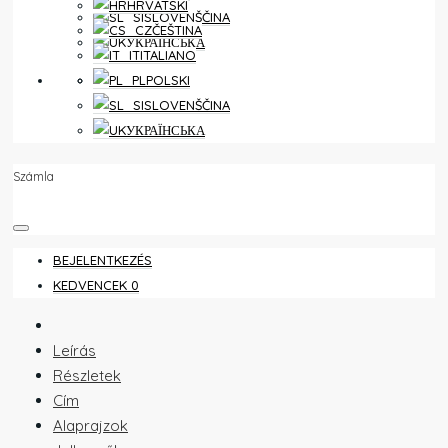
HRVATSKI
SLOVENŠČINA
ČEŠTINA
УКРАЇНСЬКА
ITALIANO
KEDVENCEK
0
POLSKI
SLOVENŠČINA
УКРАЇНСЬКА
Számla
BEJELENTKEZÉS
KEDVENCEK
0
Leírás
Részletek
Cím
Alaprajzok