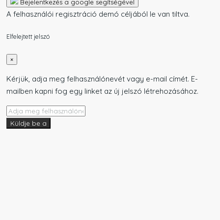
Bejelentkezés a google segítségével
A felhasználói regisztráció demó céljából le van tiltva.
Elfelejtett jelszó
×
Kérjük, adja meg felhasználónevét vagy e-mail címét. E-
mailben kapni fog egy linket az új jelszó létrehozásához.
Küldje be a