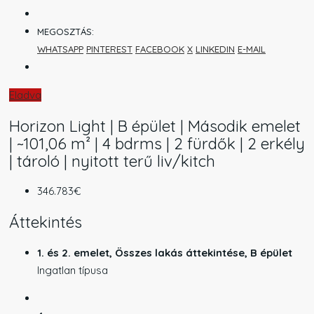
MEGOSZTÁS:
WHATSAPP
PINTEREST
FACEBOOK
X
LINKEDIN
E-MAIL
Eladva
Horizon Light | B épület | Második emelet
| ~101,06 m² | 4 bdrms | 2 fürdők | 2 erkély
| tároló | nyitott terű liv/kitch
346.783€
Áttekintés
1. és 2. emelet, Összes lakás áttekintése, B épület
Ingatlan típusa