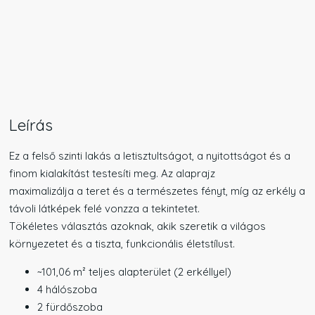
Leírás
Ez a felső szinti lakás a letisztultságot, a nyitottságot és a
finom kialakítást testesíti meg. Az alaprajz
maximalizálja a teret és a természetes fényt, míg az erkély a
távoli látképek felé vonzza a tekintetet.
Tökéletes választás azoknak, akik szeretik a világos
környezetet és a tiszta, funkcionális életstílust.
~101,06 m² teljes alapterület (2 erkéllyel)
4 hálószoba
2 fürdőszoba