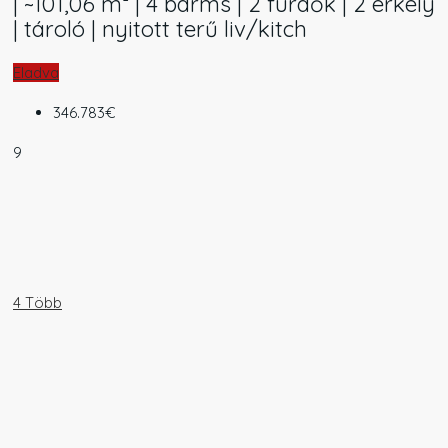
| ~101,06 m² | 4 bdrms | 2 fürdők | 2 erkély
| tároló | nyitott terű liv/kitch
Eladva
346.783€
9
4 Több