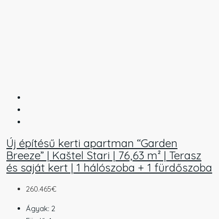
Új építésű kerti apartman “Garden
Breeze” | Kaštel Stari | 76,63 m² | Terasz
és saját kert | 1 hálószoba + 1 fürdőszoba
260.465€
Ágyak:
2