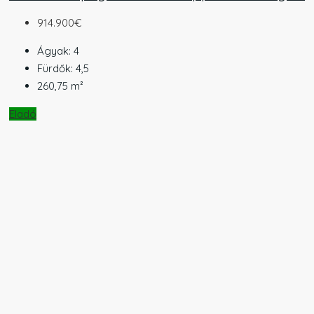
914.900€
Ágyak:
4
Fürdők:
4,5
260,75
m²
Eladó