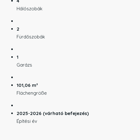
4
Hálószobák
2
Fürdőszobák
1
Garázs
101,06 m²
Flächengröße
2025-2026 (várható befejezés)
Építési év