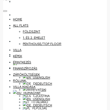
ÉRINTKEZÉS
FINANSZÍROZÁS
HOME
ALL FLATS
ZÁRÓKÖLTSÉGEK
FÖLDSZINT
1. ÉS 2. EMELET
RÓLUNK
PENTHOUSE/TOP FLOOR
VILLA
VILLA KIADÁSA
KÉPEK
ÉRINTKEZÉS
MAGYAR
FINANSZÍROZÁS
ZÁRÓKÖLTSÉGEK
ENGLISH
RÓLUNK
DEUTSCH
VILLA KIADÁSA
HRVATSKI
MAGYAR
ČEŠTINA
ENGLISH
ITALIANO
DEUTSCH
POLSKI