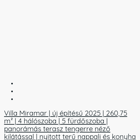
Villa Miramar | új építésű 2025 | 260,75
m² | 4 hálószoba | 5 fürdőszoba |
panorámás terasz tengerre néző
kilátással | nyitott terű nappali és konyha