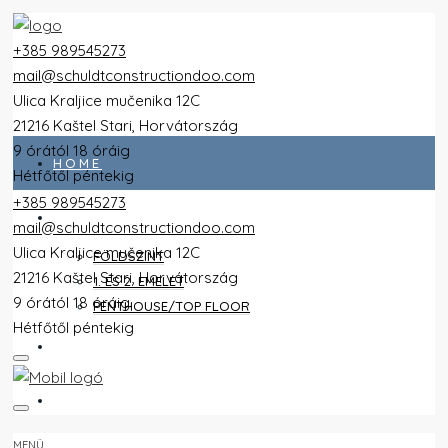
+385 989545273
mail@schuldtconstructiondoo.com
Ulica Kraljice mučenika 12C
21216 Kaštel Stari, Horvátország
9 órától 18 óráig
HOME
Hétfőtől péntekig
+385 989545273
ALL FLATS
mail@schuldtconstructiondoo.com
Ulica Kraljice mučenika 12C
FÖLDSZINT
21216 Kaštel Stari, Horvátország
1. ÉS 2. EMELET
9 órától 18 óráig
PENTHOUSE/TOP FLOOR
Hétfőtől péntekig
VILLA
KÉPEK
MENÜ