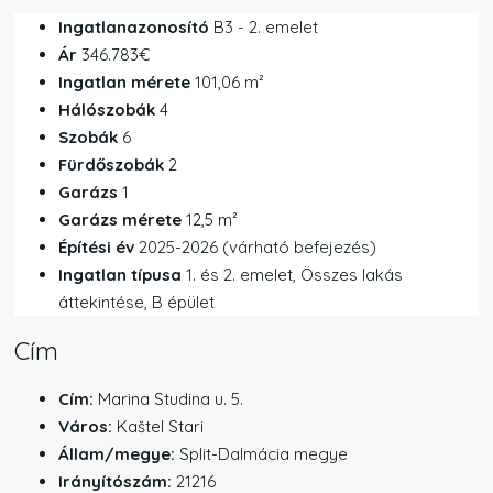
Ingatlanazonosító
B3 - 2. emelet
Ár
346.783€
Ingatlan mérete
101,06 m²
Hálószobák
4
Szobák
6
Fürdőszobák
2
Garázs
1
Garázs mérete
12,5 m²
Építési év
2025-2026 (várható befejezés)
Ingatlan típusa
1. és 2. emelet, Összes lakás
áttekintése, B épület
Cím
Cím:
Marina Studina u. 5.
Város:
Kaštel Stari
Állam/megye:
Split-Dalmácia megye
Irányítószám:
21216