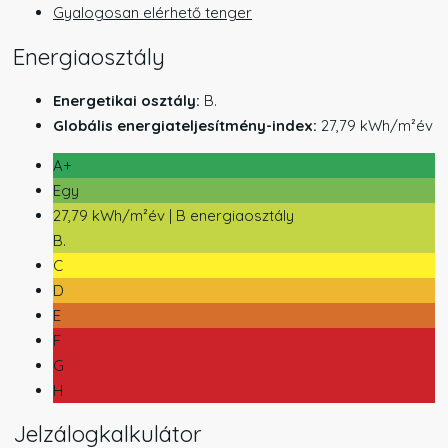
Gyalogosan elérhető tenger
Energiaosztály
Energetikai osztály:
B.
Globális energiateljesítmény-index:
27,79 kWh/m²év
A+
Egy
27,79 kWh/m²év | B energiaosztály
B.
C
D
E
F
G
H
Jelzálogkalkulátor