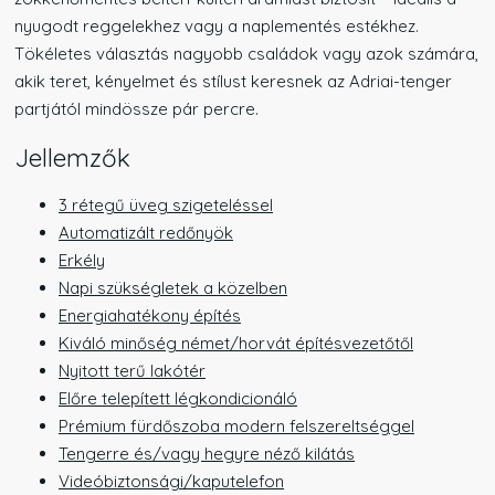
nyugodt reggelekhez vagy a naplementés estékhez.
Tökéletes választás nagyobb családok vagy azok számára,
akik teret, kényelmet és stílust keresnek az Adriai-tenger
partjától mindössze pár percre.
Jellemzők
3 rétegű üveg szigeteléssel
Automatizált redőnyök
Erkély
Napi szükségletek a közelben
Energiahatékony építés
Kiváló minőség német/horvát építésvezetőtől
Nyitott terű lakótér
Előre telepített légkondicionáló
Prémium fürdőszoba modern felszereltséggel
Tengerre és/vagy hegyre néző kilátás
Videóbiztonsági/kaputelefon