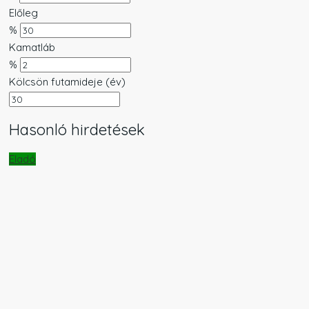
Előleg
%
Kamatláb
%
Kölcsön futamideje (év)
Hasonló hirdetések
Eladó