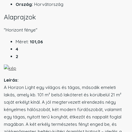
Ország:
Horvátország
Alaprajzok
"Horizont fénye"
Méret:
101,06
4
2
Leírás:
A Horizon Light egy világos és tágas, második emeleti
lakás, amely kb. 101 m² belső lakóteret és körülbelül 21 m²
saját erkélyt kínál. A jól megtervezett elrendezés négy
kényelmes hálószobát, két modern fürdőszobát, valamint
egy tágas, nyitott terű konyhát, étkezőt és nappalit foglal
magában. A két erkély természetes fényt enged be, és
zökkenőmentes beltéri-kültéri áramlást biztosít – ideális a