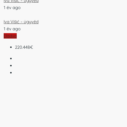
Iva Višić – ügyvéd
1 év ago
Iva Višić – ügyvéd
1 év ago
Eladva
220.448€