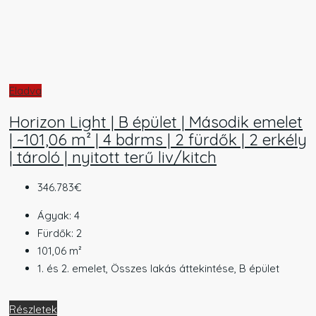
Eladva
Horizon Light | B épület | Második emelet
| ~101,06 m² | 4 bdrms | 2 fürdők | 2 erkély
| tároló | nyitott terű liv/kitch
346.783€
Ágyak:
4
Fürdők:
2
101,06
m²
1. és 2. emelet, Összes lakás áttekintése, B épület
Részletek