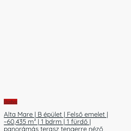
Eladva
Alta Mare | B épület | Felső emelet |
~60,435 m² | 1 bdrm | 1 fürdő |
panorámás terasz tengerre néző