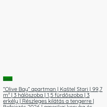
Eladó
“Olive Bay” apartman | Kaštel Stari | 99,7
m² | 3 hálószoba | 1,5 fürdőszoba | 3
erkély | Részleges kilátás a tengerre |
Befejezés 2026 | amerikai konyha és