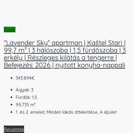
Eladó
“Lavender Sky” apartman | Kaštel Stari |
99,7 m² | 3 hálószoba | 1,5 fürdőszoba | 3
erkély | Részleges kilátás a tengerre |
Befejezés: 2026 | nyitott konyha-nappali
343.894€
Ágyak:
3
Fürdők:
1,5
99,735
m²
1. és 2. emelet, Minden lakás áttekintése, A épület
Részletek