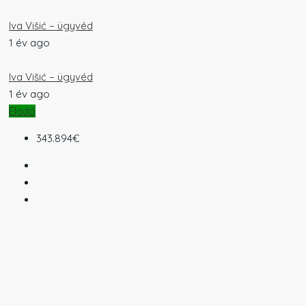
Iva Višić – ügyvéd
1 év ago
Iva Višić – ügyvéd
1 év ago
Eladó
343.894€