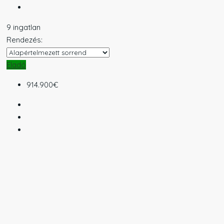
9 ingatlan
Rendezés:
Eladó
914.900€