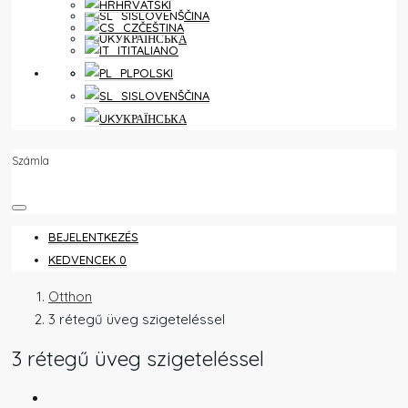
HRVATSKI
SLOVENŠČINA
ČEŠTINA
УКРАЇНСЬКА
ITALIANO
KEDVENCEK
0
POLSKI
SLOVENŠČINA
УКРАЇНСЬКА
Számla
BEJELENTKEZÉS
KEDVENCEK
0
Otthon
3 rétegű üveg szigeteléssel
3 rétegű üveg szigeteléssel