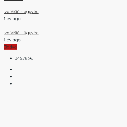
Iva Višić – ügyvéd
1 év ago
Iva Višić – ügyvéd
1 év ago
Eladva
346.783€