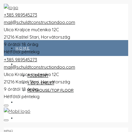
+385 989545273
mail@schuldtconstructiondoo.com
Ulica Kraljice mučenika 12C
21216 Kaštel Stari, Horvátország
9 órától 18 óráig
HOME
Hétfőtől péntekig
+385 989545273
ALL FLATS
mail@schuldtconstructiondoo.com
Ulica Kraljice mučenika 12C
FÖLDSZINT
21216 Kaštel Stari, Horvátország
1. ÉS 2. EMELET
9 órától 18 óráig
PENTHOUSE/TOP FLOOR
Hétfőtől péntekig
VILLA
KÉPEK
MENÜ