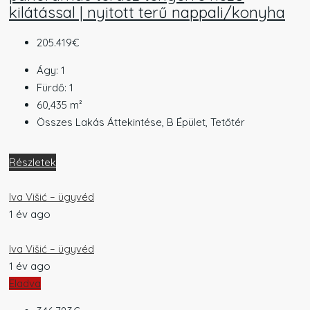
kilátással | nyitott terű nappali/konyha
205.419€
Ágy:
1
Fürdő:
1
60,435
m²
Összes Lakás Áttekintése, B Épület, Tetőtér
Részletek
Iva Višić – ügyvéd
1 év ago
Iva Višić – ügyvéd
1 év ago
Eladva