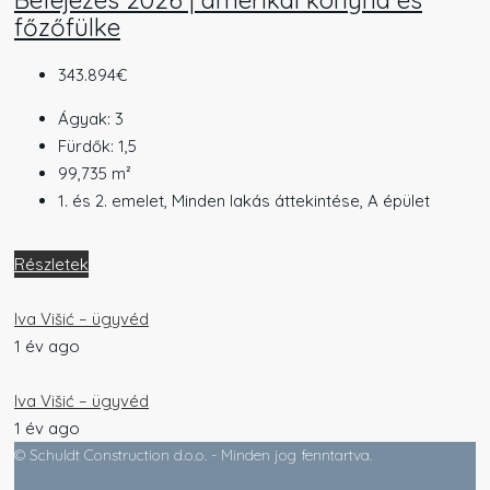
főzőfülke
343.894€
Ágyak:
3
Fürdők:
1,5
99,735
m²
1. és 2. emelet, Minden lakás áttekintése, A épület
Részletek
Iva Višić – ügyvéd
1 év ago
Iva Višić – ügyvéd
1 év ago
© Schuldt Construction d.o.o. - Minden jog fenntartva.