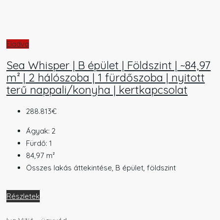
Eladva
Sea Whisper | B épület | Földszint | ~84,97
m² | 2 hálószoba | 1 fürdőszoba | nyitott
terű nappali/konyha | kertkapcsolat
288.813€
Ágyak:
2
Fürdő:
1
84,97
m²
Összes lakás áttekintése, B épület, földszint
Részletek