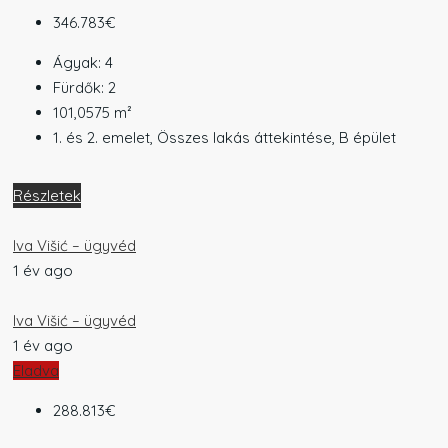
346.783€
Ágyak:
4
Fürdők:
2
101,0575
m²
1. és 2. emelet, Összes lakás áttekintése, B épület
Részletek
Iva Višić – ügyvéd
1 év ago
Iva Višić – ügyvéd
1 év ago
Eladva
288.813€