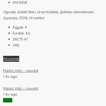
914.900€
Ograde, Kaštel Stari, Grad Kaštela, Splitsko-dalmatinska
županija, 21216, Hrvatska
Ágyak:
4
Fürdők:
4,5
260,75
m²
Villa
Részletek
Marko Višić – ügyvéd
1 év ago
Marko Višić – ügyvéd
1 év ago
Eladó