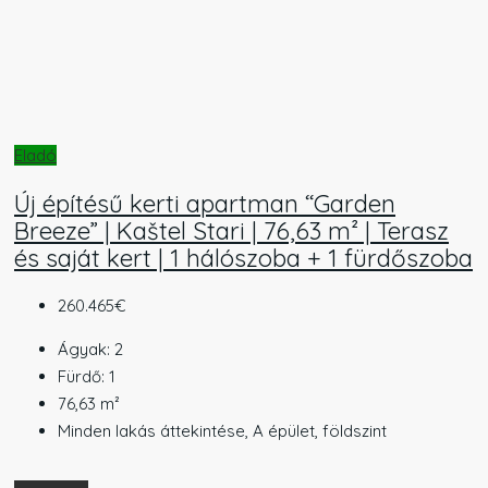
Eladó
Új építésű kerti apartman “Garden
Breeze” | Kaštel Stari | 76,63 m² | Terasz
és saját kert | 1 hálószoba + 1 fürdőszoba
260.465€
Ágyak:
2
Fürdő:
1
76,63
m²
Minden lakás áttekintése, A épület, földszint