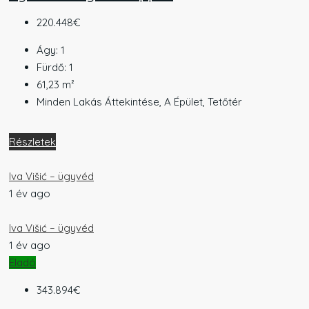
220.448€
Ágy:
1
Fürdő:
1
61,23
m²
Minden Lakás Áttekintése, A Épület, Tetőtér
Részletek
Iva Višić – ügyvéd
1 év ago
Iva Višić – ügyvéd
1 év ago
Eladó
343.894€