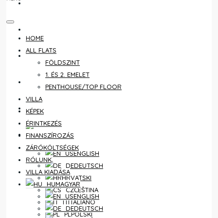
ÉRINTKEZÉS
FINANSZÍROZÁS
HOME
ALL FLATS
ZÁRÓKÖLTSÉGEK
FÖLDSZINT
1. ÉS 2. EMELET
RÓLUNK
PENTHOUSE/TOP FLOOR
VILLA
VILLA KIADÁSA
KÉPEK
ÉRINTKEZÉS
MAGYAR
FINANSZÍROZÁS
ZÁRÓKÖLTSÉGEK
ENGLISH
RÓLUNK
DEUTSCH
VILLA KIADÁSA
HRVATSKI
MAGYAR
ČEŠTINA
ENGLISH
ITALIANO
DEUTSCH
POLSKI