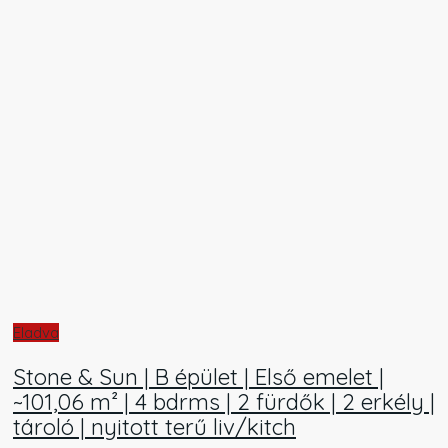
Eladva
Stone & Sun | B épület | Első emelet |
~101,06 m² | 4 bdrms | 2 fürdők | 2 erkély |
tároló | nyitott terű liv/kitch