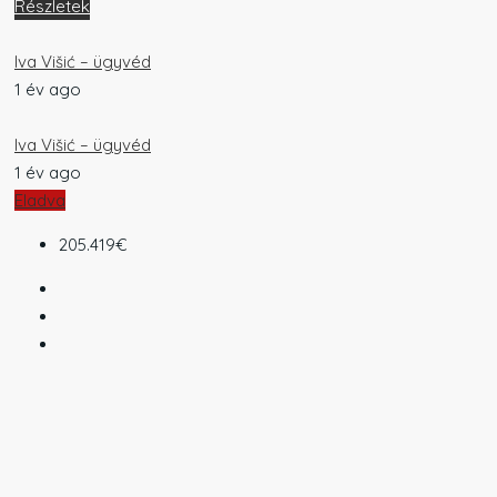
Részletek
Iva Višić – ügyvéd
1 év ago
Iva Višić – ügyvéd
1 év ago
Eladva
205.419€