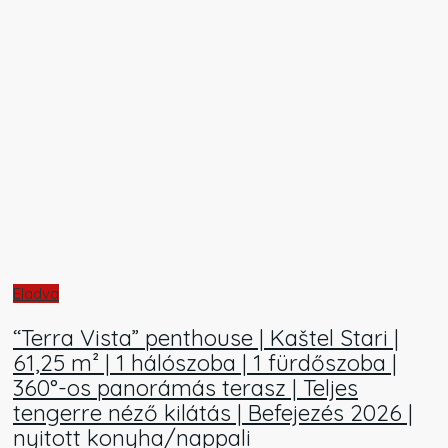
Eladva
“Terra Vista” penthouse | Kaštel Stari |
61,25 m² | 1 hálószoba | 1 fürdőszoba |
360°-os panorámás terasz | Teljes
tengerre néző kilátás | Befejezés 2026 |
nyitott konyha/nappali