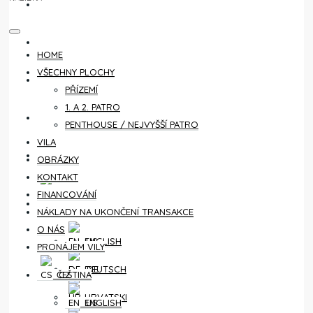
KONTAKT
FINANCOVÁNÍ
HOME
VŠECHNY PLOCHY
NÁKLADY NA UKONČENÍ TRANSAKCE
PŘÍZEMÍ
1. A 2. PATRO
O NÁS
PENTHOUSE / NEJVYŠŠÍ PATRO
VILA
PRONÁJEM VILY
OBRÁZKY
KONTAKT
FINANCOVÁNÍ
ČEŠTINA
NÁKLADY NA UKONČENÍ TRANSAKCE
O NÁS
ENGLISH
PRONÁJEM VILY
DEUTSCH
ČEŠTINA
HRVATSKI
ENGLISH