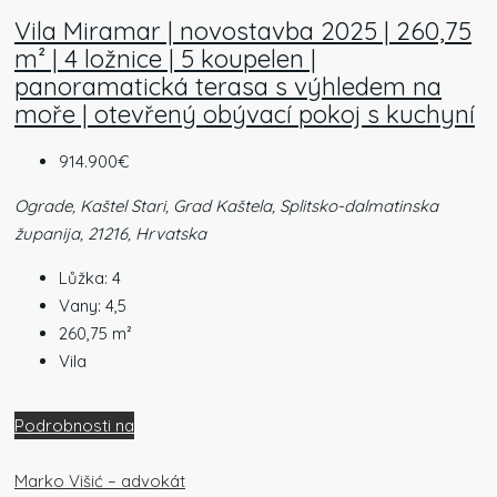
Vila Miramar | novostavba 2025 | 260,75
m² | 4 ložnice | 5 koupelen |
panoramatická terasa s výhledem na
moře | otevřený obývací pokoj s kuchyní
914.900€
Ograde, Kaštel Stari, Grad Kaštela, Splitsko-dalmatinska
županija, 21216, Hrvatska
Lůžka:
4
Vany:
4,5
260,75
m²
Vila
Podrobnosti na
Marko Višić – advokát