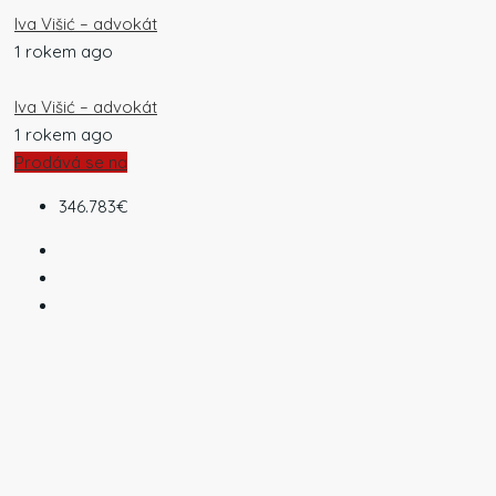
Iva Višić – advokát
1 rokem ago
Iva Višić – advokát
1 rokem ago
Prodává se na
346.783€