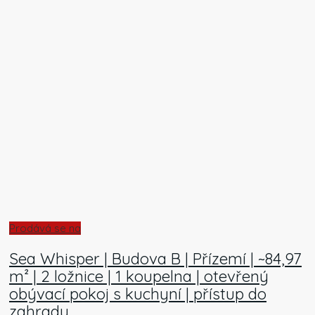
Prodává se na
Sea Whisper | Budova B | Přízemí | ~84,97
m² | 2 ložnice | 1 koupelna | otevřený
obývací pokoj s kuchyní | přístup do
zahrady