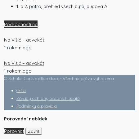
1. a 2. patro, přehled všech bytů, budova A
Podrobnosti na
Iva Višić – advokát
1 rokem ago
Iva Višić – advokát
1 rokem ago
© Schuldt Construction d.o.o. - Všechna práva vyhrazena
Otisk
Zásady ochrany osobních údajů
Podmínky a pravidla
Porovnání nabídek
Porovnat
Zavřít