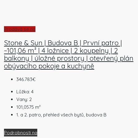
Prodává se na
Stone & Sun | Budova B | První patro |
~101,06 m² | 4 ložnice | 2 koupelny | 2
balkony | úložné prostory | otevřený plán
obývacího pokoje a kuchyně
346.783€
Lůžka:
4
Vany:
2
101,0575
m²
1. a 2. patro, přehled všech bytů, budova B
Podrobnosti na