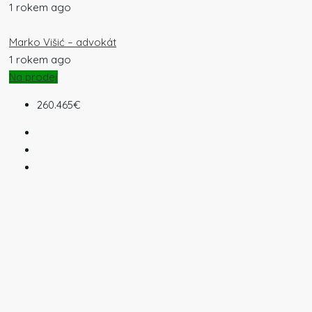
1 rokem ago
Marko Višić – advokát
1 rokem ago
Na prodej
260.465€