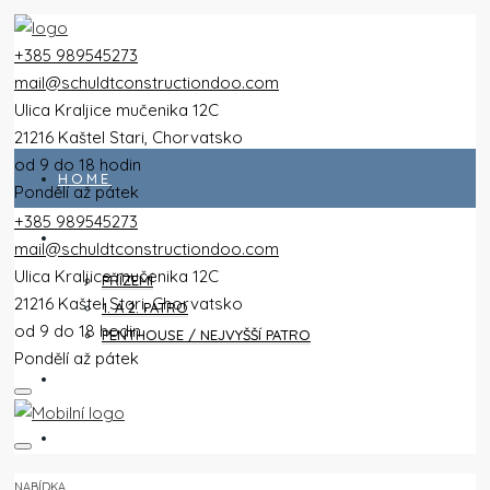
+385 989545273
mail@schuldtconstructiondoo.com
Ulica Kraljice mučenika 12C
21216 Kaštel Stari, Chorvatsko
od 9 do 18 hodin
HOME
Pondělí až pátek
+385 989545273
VŠECHNY PLOCHY
mail@schuldtconstructiondoo.com
Ulica Kraljice mučenika 12C
PŘÍZEMÍ
21216 Kaštel Stari, Chorvatsko
1. A 2. PATRO
od 9 do 18 hodin
PENTHOUSE / NEJVYŠŠÍ PATRO
Pondělí až pátek
VILA
OBRÁZKY
NABÍDKA