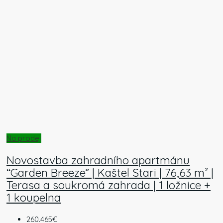
Na prodej
Novostavba zahradního apartmánu
“Garden Breeze” | Kaštel Stari | 76,63 m² |
Terasa a soukromá zahrada | 1 ložnice +
1 koupelna
260.465€