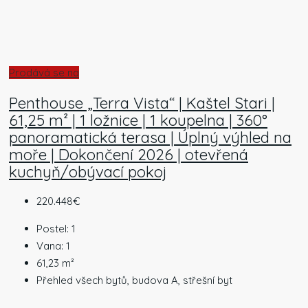
Prodává se na
Penthouse „Terra Vista“ | Kaštel Stari |
61,25 m² | 1 ložnice | 1 koupelna | 360°
panoramatická terasa | Úplný výhled na
moře | Dokončení 2026 | otevřená
kuchyň/obývací pokoj
220.448€
Postel:
1
Vana:
1
61,23
m²
Přehled všech bytů, budova A, střešní byt