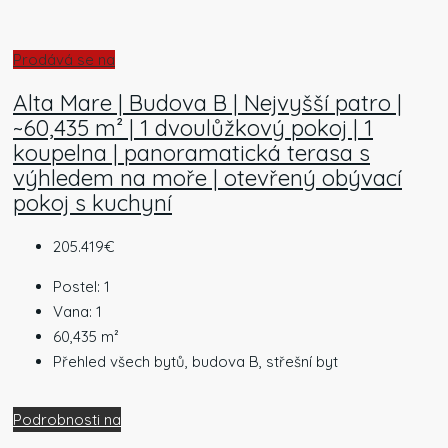
Prodává se na
Alta Mare | Budova B | Nejvyšší patro |
~60,435 m² | 1 dvoulůžkový pokoj | 1
koupelna | panoramatická terasa s
výhledem na moře | otevřený obývací
pokoj s kuchyní
205.419€
Postel:
1
Vana:
1
60,435
m²
Přehled všech bytů, budova B, střešní byt
Podrobnosti na