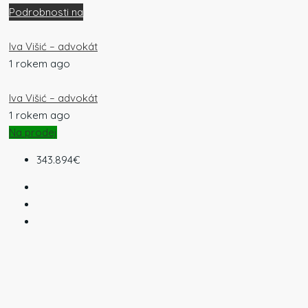
Podrobnosti na
Iva Višić – advokát
1 rokem ago
Iva Višić – advokát
1 rokem ago
Na prodej
343.894€