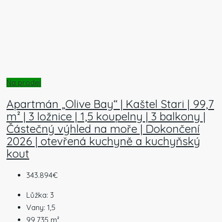
Na prodej
Apartmán „Olive Bay“ | Kaštel Stari | 99,7
m² | 3 ložnice | 1,5 koupelny | 3 balkony |
Částečný výhled na moře | Dokončení
2026 | otevřená kuchyně a kuchyňský
kout
343.894€
Lůžka:
3
Vany:
1,5
99,735
m²