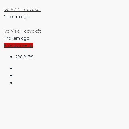
Iva Višić – advokát
1 rokem ago
Iva Višić – advokát
1 rokem ago
Prodává se na
288.813€