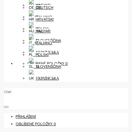
MAGYAR
DEUTSCH
ITALIANO
HRVATSKI
POLSKI
MAGYAR
SLOVENŠČINA
ITALIANO
УКРАЇНСЬКА
POLSKI
OBLÍBENÉ POLOŽKY
0
SLOVENŠČINA
УКРАЇНСЬКА
Účet
PŘIHLÁŠENÍ
OBLÍBENÉ POLOŽKY
0