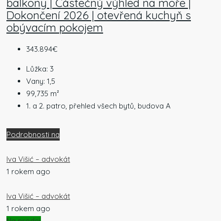
balkony | Částečný výhled na moře |
Dokončení 2026 | otevřená kuchyň s
obývacím pokojem
343.894€
Lůžka:
3
Vany:
1,5
99,735
m²
1. a 2. patro, přehled všech bytů, budova A
Podrobnosti na
Iva Višić – advokát
1 rokem ago
Iva Višić – advokát
1 rokem ago
Na prodej