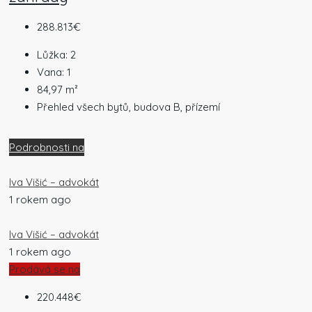
288.813€
Lůžka:
2
Vana:
1
84,97
m²
Přehled všech bytů, budova B, přízemí
Podrobnosti na
Iva Višić – advokát
1 rokem ago
Iva Višić – advokát
1 rokem ago
Prodává se na
220.448€