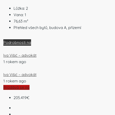
Lůžka:
2
Vana:
1
76,63
m²
Přehled všech bytů, budova A, přízemí
Podrobnosti na
Iva Višić – advokát
1 rokem ago
Iva Višić – advokát
1 rokem ago
Prodává se na
205.419€