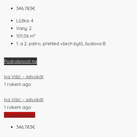
346.783€
Lůžka:
4
Vany:
2
101,06
m²
1. a 2. patro, přehled všech bytů, budova B
Podrobnosti na
Iva Višić – advokát
1 rokem ago
Iva Višić – advokát
1 rokem ago
Prodává se na
346.783€