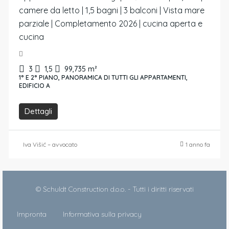
camere da letto | 1,5 bagni | 3 balconi | Vista mare
parziale | Completamento 2026 | cucina aperta e
cucina
3
1,5
99,735
m²
1° E 2° PIANO, PANORAMICA DI TUTTI GLI APPARTAMENTI,
EDIFICIO A
Dettagli
Iva Višić – avvocato
1 anno fa
© Schuldt Construction d.o.o. - Tutti i diritti riservati
Impronta
Informativa sulla privacy