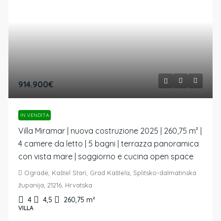
914.900€
IN VENDITA
Villa Miramar | nuova costruzione 2025 | 260,75 m² |
4 camere da letto | 5 bagni | terrazza panoramica
con vista mare | soggiorno e cucina open space
Ograde, Kaštel Stari, Grad Kaštela, Splitsko-dalmatinska
županija, 21216, Hrvatska
4
4,5
260,75
m²
VILLA