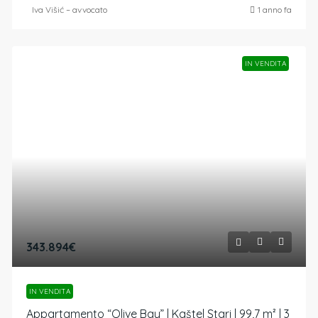
Iva Višić – avvocato
1 anno fa
IN VENDITA
343.894€
IN VENDITA
Appartamento “Olive Bay” | Kaštel Stari | 99,7 m² | 3