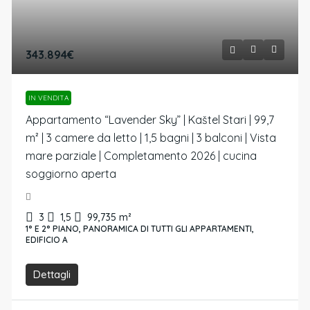
343.894€
IN VENDITA
Appartamento “Lavender Sky” | Kaštel Stari | 99,7
m² | 3 camere da letto | 1,5 bagni | 3 balconi | Vista
mare parziale | Completamento 2026 | cucina
soggiorno aperta
3
1,5
99,735
m²
1° E 2° PIANO, PANORAMICA DI TUTTI GLI APPARTAMENTI,
EDIFICIO A
Dettagli