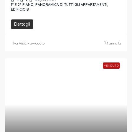
1° E 2° PIANO, PANORAMICA DI TUTTI GLI APPARTAMENTI,
EDIFICIO B
Dettagli
Iva Višić – avvocato
1 anno fa
VENDUTO