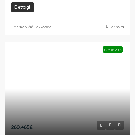
Dettagli
Marko Višić – avvocato
1 anno fa
IN VENDITA
260.465€