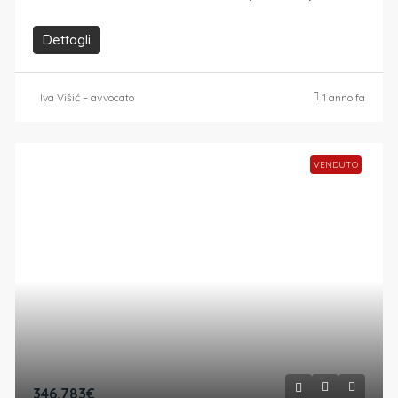
Dettagli
Iva Višić – avvocato
1 anno fa
VENDUTO
346.783€