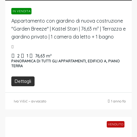
IN VENDITA
Appartamento con giardino di nuova costruzione
"Garden Breeze" | Kaštel Stari | 76,63 m² | Terrazza e
giardino privato | 1 camera da letto + 1 bagno
2
1
76,63
m²
PANORAMICA DI TUTTI GLI APPARTAMENTI, EDIFICIO A, PIANO
TERRA
Dettagli
Iva Višić – avvocato
1 anno fa
VENDUTO