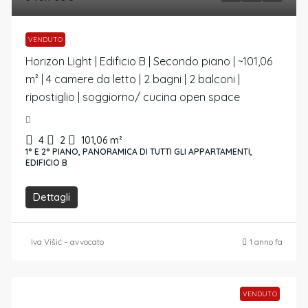
VENDUTO
Horizon Light | Edificio B | Secondo piano | ~101,06
m² | 4 camere da letto | 2 bagni | 2 balconi |
ripostiglio | soggiorno/ cucina open space
4
2
101,06
m²
1° E 2° PIANO, PANORAMICA DI TUTTI GLI APPARTAMENTI,
EDIFICIO B
Dettagli
Iva Višić – avvocato
1 anno fa
VENDUTO