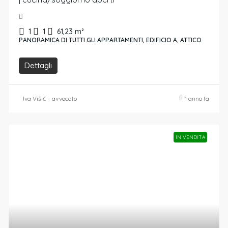
1
1
61,23
m²
PANORAMICA DI TUTTI GLI APPARTAMENTI, EDIFICIO A, ATTICO
Dettagli
Iva Višić – avvocato
1 anno fa
IN VENDITA