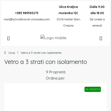
Ulica Kraljice
Dalle 9.00
+385 989545273
mučenika 12C
alle 18.00
mail@schuldtconstructiondoo.com
21216 Kaštel Stari,
Da lunedì a
Croazia
venerdì
Casa
Vetro a 3 strati con isolamento
Vetro a 3 strati con isolamento
9 Proprietà
Ordina per:
IN VENDITA