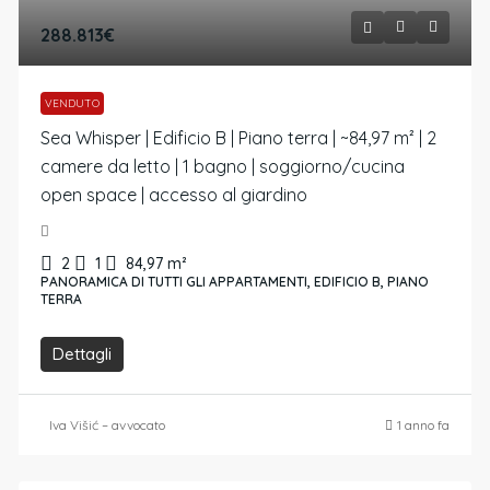
288.813€
VENDUTO
Sea Whisper | Edificio B | Piano terra | ~84,97 m² | 2
camere da letto | 1 bagno | soggiorno/cucina
open space | accesso al giardino
2
1
84,97
m²
PANORAMICA DI TUTTI GLI APPARTAMENTI, EDIFICIO B, PIANO
TERRA
Dettagli
Iva Višić – avvocato
1 anno fa