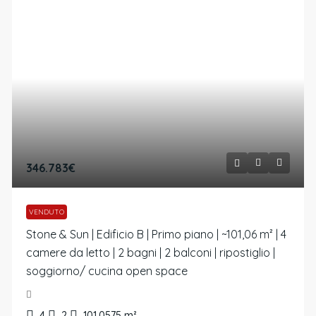
346.783€
VENDUTO
Stone & Sun | Edificio B | Primo piano | ~101,06 m² | 4
camere da letto | 2 bagni | 2 balconi | ripostiglio |
soggiorno/ cucina open space
4
2
101,0575
m²