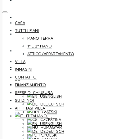
CONTATTO
FINANZIAMENTO
CASA
TUTTI I PIANI
SPESE DI CHIUSURA
PIANO TERRA
1° E 2° PIANO
SU DI NOI
ATTICO/APPARTAMENTO
VILLA
AFFITTASI VILLA
IMMAGINI
CONTATTO
ITALIANO
FINANZIAMENTO
SPESE DI CHIUSURA
ENGLISH
SU DI NOI
DEUTSCH
AFFITTASI VILLA
HRVATSKI
ITALIANO
ČEŠTINA
ENGLISH
MAGYAR
DEUTSCH
POLSKI