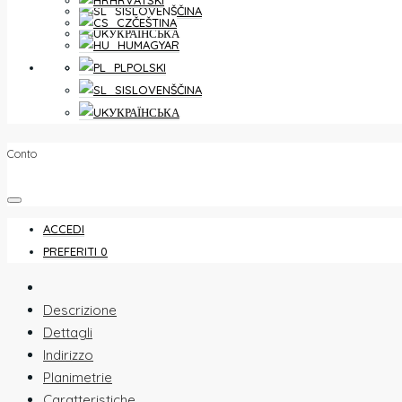
HRVATSKI
SLOVENŠČINA
ČEŠTINA
УКРАЇНСЬКА
MAGYAR
PREFERITI
0
POLSKI
SLOVENŠČINA
УКРАЇНСЬКА
Conto
ACCEDI
PREFERITI
0
Descrizione
Dettagli
Indirizzo
Planimetrie
Caratteristiche