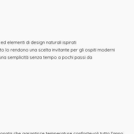
d elementi di design naturali ispirati
to lo rendono una scelta invitante per gli ospiti moderni
una semplicità senza tempo a pochi passi da
ionata che garantisce temperature confortevoli tutto l'anno.