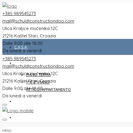
+385 989545273
mail@schuldtconstructiondoo.com
Ulica Kraljice mučenika 12C
21216 Kaštel Stari, Croazia
Dalle 9.00 alle 18.00
CASA
Da lunedì a venerdì
+385 989545273
TUTTI I PIANI
mail@schuldtconstructiondoo.com
Ulica Kraljice mučenika 12C
PIANO TERRA
21216 Kaštel Stari, Croazia
1° E 2° PIANO
Dalle 9.00 alle 18.00
ATTICO/APPARTAMENTO
Da lunedì a venerdì
VILLA
IMMAGINI
MENU