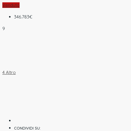
Venduto
346.783€
9
4 Altro
CONDIVIDI SU: