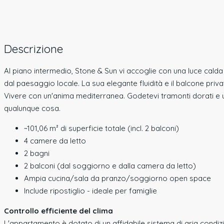
Descrizione
Al piano intermedio, Stone & Sun vi accoglie con una luce calda e
dal paesaggio locale. La sua elegante fluidità e il balcone priva
Vivere con un'anima mediterranea. Godetevi tramonti dorati e 
qualunque cosa.
~101,06 m² di superficie totale (incl. 2 balconi)
4 camere da letto
2 bagni
2 balconi (dal soggiorno e dalla camera da letto)
Ampia cucina/sala da pranzo/soggiorno open space
Include ripostiglio - ideale per famiglie
Controllo efficiente del clima
L'appartamento è dotato di un affidabile sistema di aria condiz