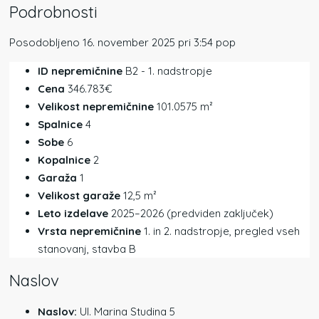
Podrobnosti
Posodobljeno 16. november 2025 pri 3:54 pop
ID nepremičnine
B2 - 1. nadstropje
Cena
346.783€
Velikost nepremičnine
101.0575 m²
Spalnice
4
Sobe
6
Kopalnice
2
Garaža
1
Velikost garaže
12,5 m²
Leto izdelave
2025–2026 (predviden zaključek)
Vrsta nepremičnine
1. in 2. nadstropje, pregled vseh
stanovanj, stavba B
Naslov
Naslov:
Ul. Marina Studina 5