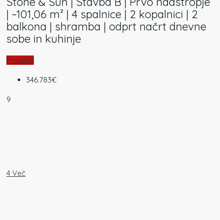
Stone & Sun | Stavba B | Prvo nadstropje
| ~101,06 m² | 4 spalnice | 2 kopalnici | 2
balkona | shramba | odprt načrt dnevne
sobe in kuhinje
Prodaja
346.783€
9
4 Več