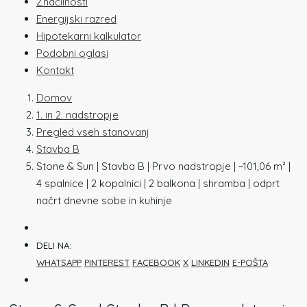
Značilnosti
Energijski razred
Hipotekarni kalkulator
Podobni oglasi
Kontakt
Domov
1. in 2. nadstropje
Pregled vseh stanovanj
Stavba B
Stone & Sun | Stavba B | Prvo nadstropje | ~101,06 m² |
4 spalnice | 2 kopalnici | 2 balkona | shramba | odprt
načrt dnevne sobe in kuhinje
DELI NA:
WHATSAPP
PINTEREST
FACEBOOK
X
LINKEDIN
E-POŠTA