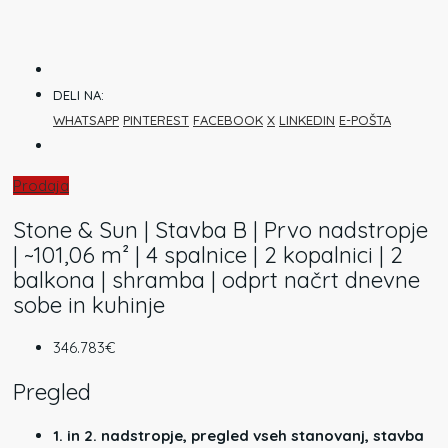
DELI NA:
WHATSAPP
PINTEREST
FACEBOOK
X
LINKEDIN
E-POŠTA
Prodaja
Stone & Sun | Stavba B | Prvo nadstropje
| ~101,06 m² | 4 spalnice | 2 kopalnici | 2
balkona | shramba | odprt načrt dnevne
sobe in kuhinje
346.783€
Pregled
1. in 2. nadstropje, pregled vseh stanovanj, stavba