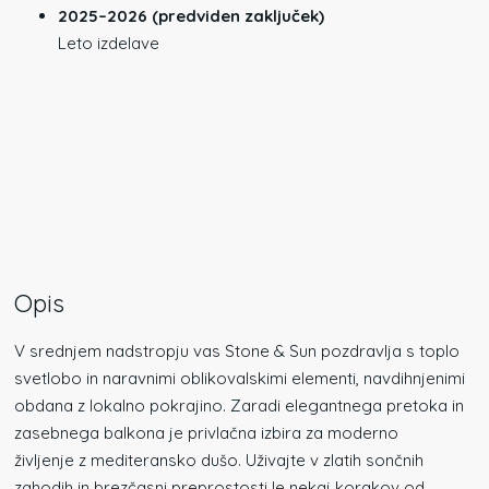
2025–2026 (predviden zaključek)
Leto izdelave
Opis
V srednjem nadstropju vas Stone & Sun pozdravlja s toplo
svetlobo in naravnimi oblikovalskimi elementi, navdihnjenimi
obdana z lokalno pokrajino. Zaradi elegantnega pretoka in
zasebnega balkona je privlačna izbira za moderno
življenje z mediteransko dušo. Uživajte v zlatih sončnih
zahodih in brezčasni preprostosti le nekaj korakov od