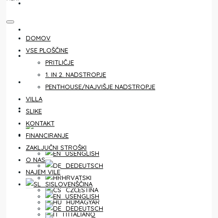
KONTAKT
FINANCIRANJE
DOMOV
VSE PLOŠČINE
ZAKLJUČNI STROŠKI
PRITLIČJE
1. IN 2. NADSTROPJE
O NAS
PENTHOUSE/NAJVIŠJE NADSTROPJE
VILLA
NAJEM VILE
SLIKE
KONTAKT
SLOVENŠČINA
FINANCIRANJE
ZAKLJUČNI STROŠKI
ENGLISH
O NAS
DEUTSCH
NAJEM VILE
HRVATSKI
SLOVENŠČINA
ČEŠTINA
ENGLISH
MAGYAR
DEUTSCH
ITALIANO