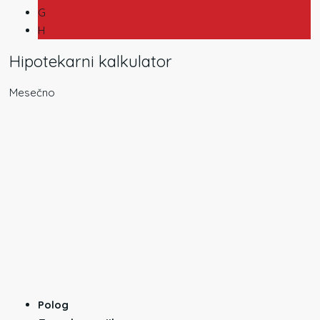
G
H
Hipotekarni kalkulator
Mesečno
Polog