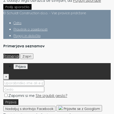
Z oddajo tega obrazca se strinjam, da
Pogoji uporabe
Pošlji sporočilo
© Schuldt Construction d.o.o. - Vse pravice pridržane
Odtis
Pravilnik o zasebnosti
Pogoji in določila
Primerjava seznamov
Primerjaj
Zapri
Prijava
×
Zapomni si me
Ste izgubili geslo?
Prijava
Nadaljuj s storitvijo Facebook
Prijavite se z Googlom