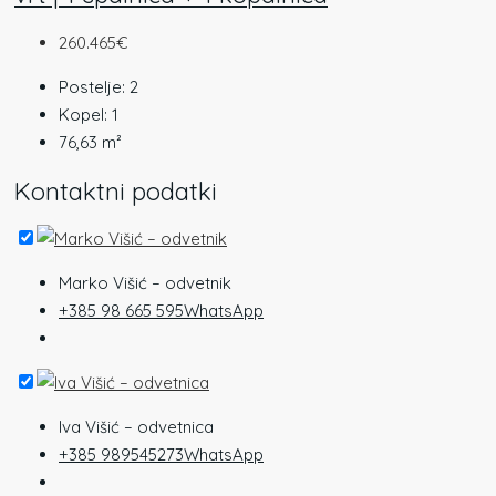
260.465€
Postelje:
2
Kopel:
1
76,63
m²
Kontaktni podatki
Marko Višić – odvetnik
+385 98 665 595
WhatsApp
Iva Višić – odvetnica
+385 989545273
WhatsApp