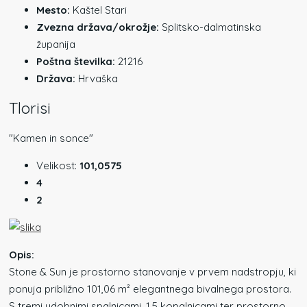
Mesto:
Kaštel Stari
Zvezna država/okrožje:
Splitsko-dalmatinska
županija
Poštna številka:
21216
Država:
Hrvaška
Tlorisi
"Kamen in sonce"
Velikost:
101,0575
4
2
Opis:
Stone & Sun je prostorno stanovanje v prvem nadstropju, ki
ponuja približno 101,06 m² elegantnega bivalnega prostora.
S tremi udobnimi spalnicami, 1,5 kopalnicami ter prostorno