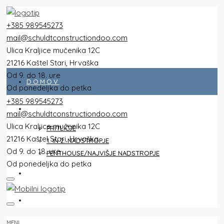
+385 989545273
mail@schuldtconstructiondoo.com
Ulica Kraljice mučenika 12C
21216 Kaštel Stari, Hrvaška
Od 9. do 18. ure
DOMOV
Od ponedeljka do petka
+385 989545273
VSE PLOŠČINE
mail@schuldtconstructiondoo.com
Ulica Kraljice mučenika 12C
PRITLIČJE
21216 Kaštel Stari, Hrvaška
1. IN 2. NADSTROPJE
Od 9. do 18. ure
PENTHOUSE/NAJVIŠJE NADSTROPJE
Od ponedeljka do petka
VILLA
SLIKE
MENI