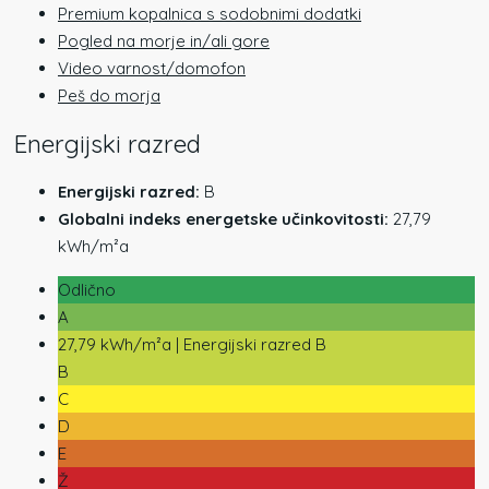
Premium kopalnica s sodobnimi dodatki
Pogled na morje in/ali gore
Video varnost/domofon
Peš do morja
Energijski razred
Energijski razred:
B
Globalni indeks energetske učinkovitosti:
27,79
kWh/m²a
Odlično
A
27,79 kWh/m²a | Energijski razred B
B
C
D
E
Ž