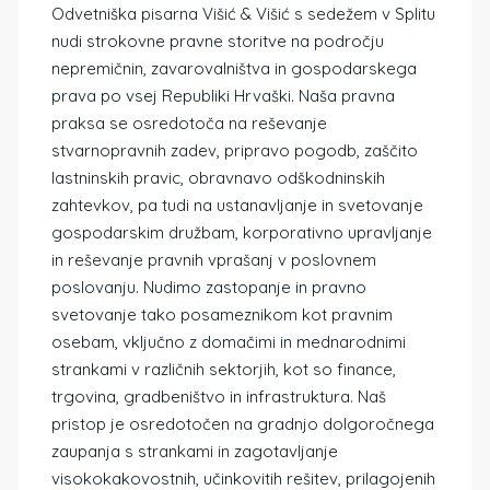
Odvetniška pisarna Višić & Višić s sedežem v Splitu
nudi strokovne pravne storitve na področju
nepremičnin, zavarovalništva in gospodarskega
prava po vsej Republiki Hrvaški. Naša pravna
praksa se osredotoča na reševanje
stvarnopravnih zadev, pripravo pogodb, zaščito
lastninskih pravic, obravnavo odškodninskih
zahtevkov, pa tudi na ustanavljanje in svetovanje
gospodarskim družbam, korporativno upravljanje
in reševanje pravnih vprašanj v poslovnem
poslovanju. Nudimo zastopanje in pravno
svetovanje tako posameznikom kot pravnim
osebam, vključno z domačimi in mednarodnimi
strankami v različnih sektorjih, kot so finance,
trgovina, gradbeništvo in infrastruktura. Naš
pristop je osredotočen na gradnjo dolgoročnega
zaupanja s strankami in zagotavljanje
visokokakovostnih, učinkovitih rešitev, prilagojenih