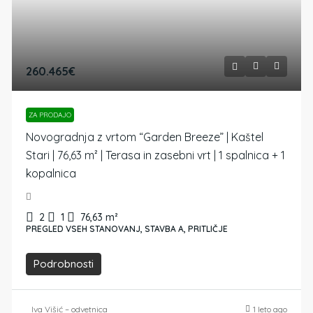
260.465€
ZA PRODAJO
Novogradnja z vrtom “Garden Breeze” | Kaštel
Stari | 76,63 m² | Terasa in zasebni vrt | 1 spalnica + 1
kopalnica
2
1
76,63
m²
PREGLED VSEH STANOVANJ, STAVBA A, PRITLIČJE
Podrobnosti
Iva Višić – odvetnica
1 leto ago