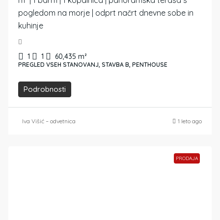
m² | 1 bdrm | 1 kopalnica | panoramska terasa s
pogledom na morje | odprt načrt dnevne sobe in
kuhinje
1
1
60,435
m²
PREGLED VSEH STANOVANJ, STAVBA B, PENTHOUSE
Podrobnosti
Iva Višić – odvetnica
1 leto ago
PRODAJA