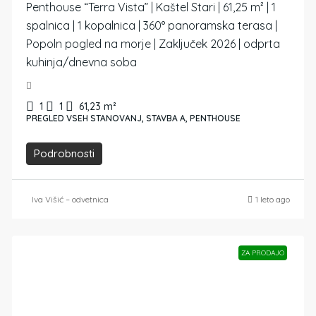
Penthouse “Terra Vista” | Kaštel Stari | 61,25 m² | 1
spalnica | 1 kopalnica | 360° panoramska terasa |
Popoln pogled na morje | Zaključek 2026 | odprta
kuhinja/dnevna soba
1
1
61,23
m²
PREGLED VSEH STANOVANJ, STAVBA A, PENTHOUSE
Podrobnosti
Iva Višić – odvetnica
1 leto ago
ZA PRODAJO