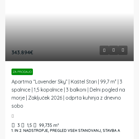
343.894€
ZA PRODAJO
Apartma “Lavender Sky” | Kaštel Stari | 99,7 m² | 3
spalnice | 1,5 kopalnice | 3 balkoni | Delni pogled na
morje | Zaključek 2026 | odprta kuhinja z dnevno
sobo
3
1,5
99,735
m²
1. IN 2. NADSTROPJE, PREGLED VSEH STANOVANJ, STAVBA A