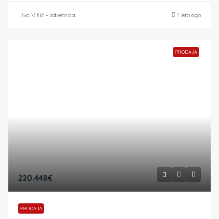
Iva Višić – odvetnica
1 leto ago
PRODAJA
220.448€
PRODAJA