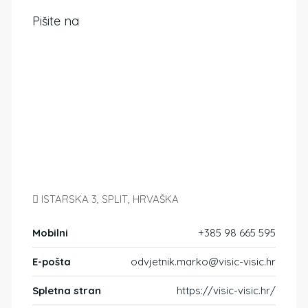
Pišite na
ISTARSKA 3, SPLIT, HRVAŠKA
Mobilni
+385 98 665 595
E-pošta
odvjetnik.marko@visic-visic.hr
Spletna stran
https://visic-visic.hr/