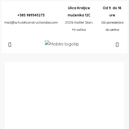
Ulica Kraljice
Od 9. do 18.
+385 989545273
mučenika 12C
ure
mail@schuldtconstructiondoo.com
21216 Kaštel Stari,
Od ponedeljka
Hrvaška
do petka