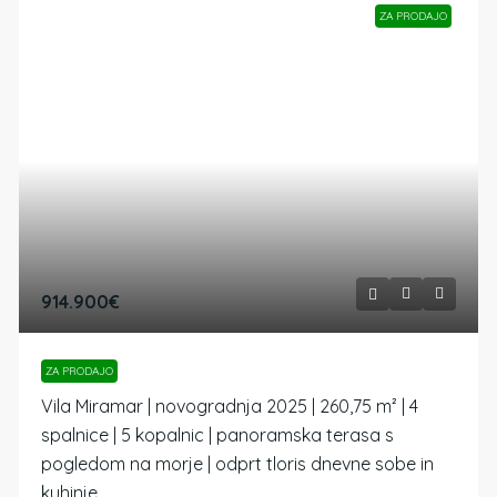
ZA PRODAJO
914.900€
ZA PRODAJO
Vila Miramar | novogradnja 2025 | 260,75 m² | 4
spalnice | 5 kopalnic | panoramska terasa s
pogledom na morje | odprt tloris dnevne sobe in
kuhinje