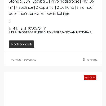
Stone & Sun | Stavba B | Prvo nadstropje | ~101,06
m² | 4 spalnice | 2 kopalnici | 2 balkona | shramba |
odprt načrt dnevne sobe in kuhinje
4
2
101,0575
m²
1. IN 2. NADSTROPJE, PREGLED VSEH STANOVANJ, STAVBA B
Podrobnosti
Iva Višić – odvetnica
1 leto ago
PRODAJA