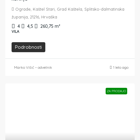
Ograde, Kaštel Stari, Grad Kaštela, Splitsko-dalmatinska
županija, 21216, Hrvaška
4
4,5
260,75
m²
VILA
Podrobnosti
Marko Višić – odvetnik
1 leto ago
ZA PRODAJO