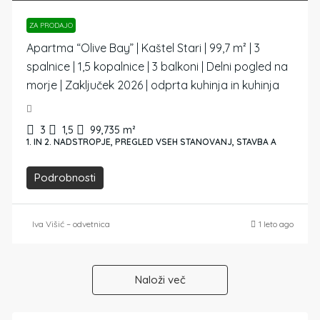
ZA PRODAJO
Apartma “Olive Bay” | Kaštel Stari | 99,7 m² | 3
spalnice | 1,5 kopalnice | 3 balkoni | Delni pogled na
morje | Zaključek 2026 | odprta kuhinja in kuhinja
3
1,5
99,735
m²
1. IN 2. NADSTROPJE, PREGLED VSEH STANOVANJ, STAVBA A
Podrobnosti
Iva Višić – odvetnica
1 leto ago
Naloži več