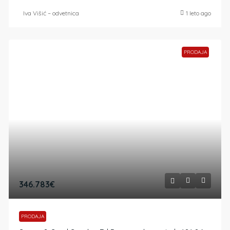
Iva Višić – odvetnica
1 leto ago
PRODAJA
346.783€
PRODAJA