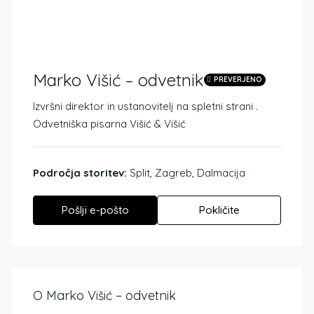
Marko Višić – odvetnik
PREVERJENO
Izvršni direktor in ustanovitelj
na spletni strani .
Odvetniška pisarna Višić & Višić
Področja storitev:
Split, Zagreb, Dalmacija
Pošlji e-pošto
Pokličite
O Marko Višić – odvetnik