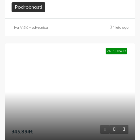
Podrobnosti
Iva Višić – odvetnica
1 leto ago
ZA PRODAJO
343.894€