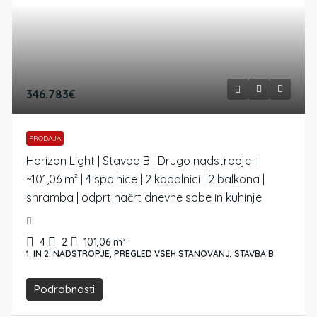
346.783€
PRODAJA
Horizon Light | Stavba B | Drugo nadstropje |
~101,06 m² | 4 spalnice | 2 kopalnici | 2 balkona |
shramba | odprt načrt dnevne sobe in kuhinje
4
2
101,06
m²
1. IN 2. NADSTROPJE, PREGLED VSEH STANOVANJ, STAVBA B
Podrobnosti