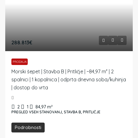
288.813€
PRODAJA
Morski šepet | Stavba B | Pritličje | ~84,97 m² | 2
spalnici | 1 kopalnica | odprta dnevna soba/kuhinja
| dostop do vrta
2
1
84,97
m²
PREGLED VSEH STANOVANJ, STAVBA B, PRITLIČJE
Podrobnosti