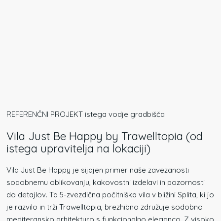
REFERENČNI PROJEKT istega vodje gradbišča
Vila Just Be Happy by Trawelltopia (od
istega upravitelja na lokaciji)
Vila Just Be Happy je sijajen primer naše zavezanosti
sodobnemu oblikovanju, kakovostni izdelavi in pozornosti
do detajlov. Ta 5-zvezdična počitniška vila v bližini Splita, ki jo
je razvilo in trži Trawelltopia, brezhibno združuje sodobno
mediteransko arhitekturo s funkcionalno eleganco. Z visoko