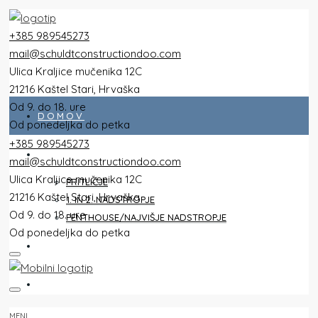
+385 989545273
mail@schuldtconstructiondoo.com
Ulica Kraljice mučenika 12C
21216 Kaštel Stari, Hrvaška
Od 9. do 18. ure
DOMOV
Od ponedeljka do petka
+385 989545273
VSE PLOŠČINE
mail@schuldtconstructiondoo.com
Ulica Kraljice mučenika 12C
PRITLIČJE
21216 Kaštel Stari, Hrvaška
1. IN 2. NADSTROPJE
Od 9. do 18. ure
PENTHOUSE/NAJVIŠJE NADSTROPJE
Od ponedeljka do petka
VILLA
SLIKE
MENI