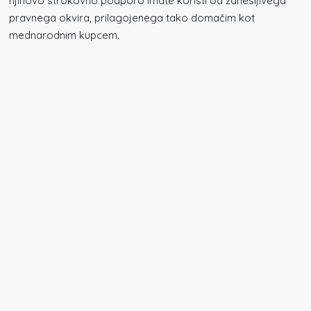
njihovo strokovno podporo imate koristi od zanesljivega
pravnega okvira, prilagojenega tako domačim kot
mednarodnim kupcem.