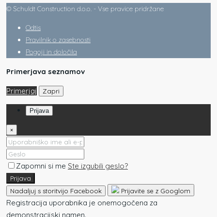
© Schuldt Construction d.o.o. - Vse pravice pridržane
Odtis
Pravilnik o zasebnosti
Pogoji in določila
Primerjava seznamov
Primerjaj
Zapri
Prijava
×
Zapomni si me
Ste izgubili geslo?
Prijava
Nadaljuj s storitvijo Facebook
Prijavite se z Googlom
Registracija uporabnika je onemogočena za
demonstracijski namen.