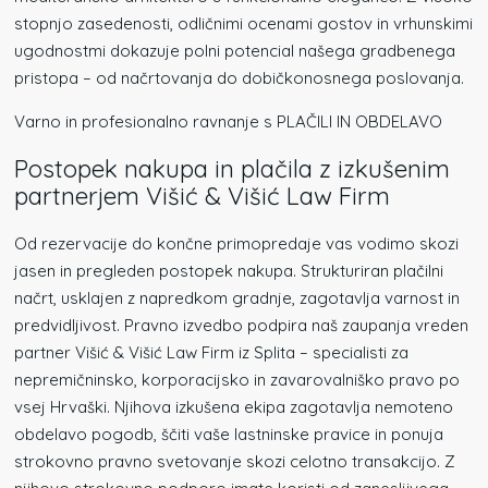
stopnjo zasedenosti, odličnimi ocenami gostov in vrhunskimi
ugodnostmi dokazuje polni potencial našega gradbenega
pristopa – od načrtovanja do dobičkonosnega poslovanja.
Varno in profesionalno ravnanje s PLAČILI IN OBDELAVO
Postopek nakupa in plačila z izkušenim
partnerjem Višić & Višić Law Firm
Od rezervacije do končne primopredaje vas vodimo skozi
jasen in pregleden postopek nakupa. Strukturiran plačilni
načrt, usklajen z napredkom gradnje, zagotavlja varnost in
predvidljivost. Pravno izvedbo podpira naš zaupanja vreden
partner Višić & Višić Law Firm iz Splita – specialisti za
nepremičninsko, korporacijsko in zavarovalniško pravo po
vsej Hrvaški. Njihova izkušena ekipa zagotavlja nemoteno
obdelavo pogodb, ščiti vaše lastninske pravice in ponuja
strokovno pravno svetovanje skozi celotno transakcijo. Z