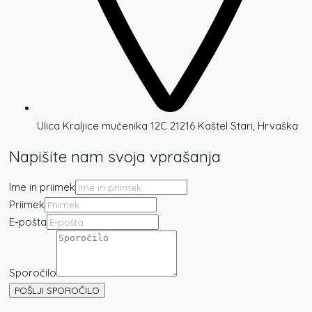
Ulica Kraljice mučenika 12C 21216 Kaštel Stari, Hrvaška
Napišite nam svoja vprašanja
Ime in priimek
Priimek
E-pošta
Sporočilo
POŠLJI SPOROČILO