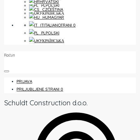
HRVATSKI
POLSKI
ČEŠTINA
УКРАЇНСЬКА
MAGYAR
PRILJUBLJENE STRANI
0
ITALIANO
POLSKI
УКРАЇНСЬКА
Račun
PRIJAVA
PRILJUBLJENE STRANI
0
Schuldt Construction d.o.o.