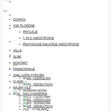
KONTAKT
FINANCIRANJE
DOMOV
VSE PLOŠČINE
ZAKLJUČNI STROŠKI
PRITLIČJE
1. IN 2. NADSTROPJE
O NAS
PENTHOUSE/NAJVIŠJE NADSTROPJE
VILLA
NAJEM VILE
SLIKE
KONTAKT
SLOVENŠČINA
FINANCIRANJE
ZAKLJUČNI STROŠKI
ENGLISH
O NAS
DEUTSCH
NAJEM VILE
HRVATSKI
SLOVENŠČINA
ČEŠTINA
ENGLISH
MAGYAR
DEUTSCH
ITALIANO