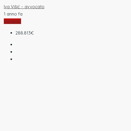
Iva Višić – avvocato
1 anno fa
Venduto
288.813€