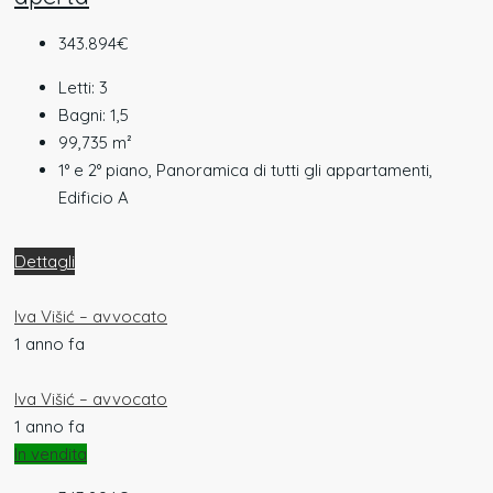
343.894€
Letti:
3
Bagni:
1,5
99,735
m²
1° e 2° piano, Panoramica di tutti gli appartamenti,
Edificio A
Dettagli
Iva Višić – avvocato
1 anno fa
Iva Višić – avvocato
1 anno fa
In vendita