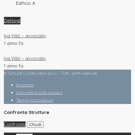
Edificio A
Dettagli
Iva Višić – avvocato
1 anno fa
Iva Višić – avvocato
1 anno fa
© Schuldt Construction d.o.o. - Tutti i diritti riservati
Impronta
Informativa sulla privacy
Termini e condizioni
Confronta Strutture
Confronta
Chiudi