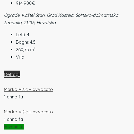
914.900€
Ograde, Kaštel Stari, Grad Kaštela, Splitsko-dalmatinska
županija, 21216, Hrvatska
Letti:
4
Bagni:
4,5
260,75
m²
Villa
Dettagli
Marko Višić – avvocato
1 anno fa
Marko Višić – avvocato
1 anno fa
In vendita