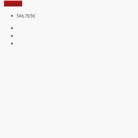
Venduto
346.783€