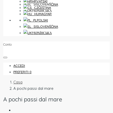
HRVATSKI
SLOVENŠČINA
ČEŠTINA
УКРАЇНСЬКА
MAGYAR
PREFERITI
0
POLSKI
SLOVENŠČINA
УКРАЇНСЬКА
Conto
ACCEDI
PREFERITI
0
Casa
A pochi passi dal mare
A pochi passi dal mare