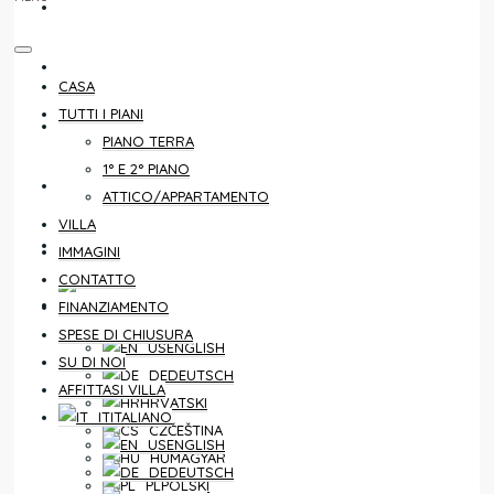
CONTATTO
FINANZIAMENTO
CASA
TUTTI I PIANI
SPESE DI CHIUSURA
PIANO TERRA
1° E 2° PIANO
SU DI NOI
ATTICO/APPARTAMENTO
VILLA
AFFITTASI VILLA
IMMAGINI
CONTATTO
ITALIANO
FINANZIAMENTO
SPESE DI CHIUSURA
ENGLISH
SU DI NOI
DEUTSCH
AFFITTASI VILLA
HRVATSKI
ITALIANO
ČEŠTINA
ENGLISH
MAGYAR
DEUTSCH
POLSKI