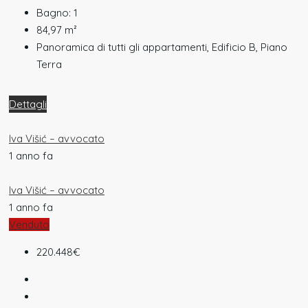
Bagno:
1
84,97
m²
Panoramica di tutti gli appartamenti, Edificio B, Piano
Terra
Dettagli
Iva Višić – avvocato
1 anno fa
Iva Višić – avvocato
1 anno fa
Venduto
220.448€