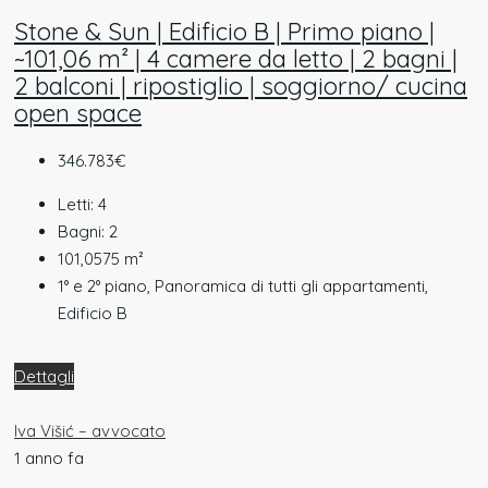
Stone & Sun | Edificio B | Primo piano |
~101,06 m² | 4 camere da letto | 2 bagni |
2 balconi | ripostiglio | soggiorno/ cucina
open space
346.783€
Letti:
4
Bagni:
2
101,0575
m²
1° e 2° piano, Panoramica di tutti gli appartamenti,
Edificio B
Dettagli
Iva Višić – avvocato
1 anno fa