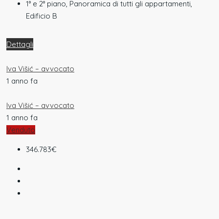
1° e 2° piano, Panoramica di tutti gli appartamenti,
Edificio B
Dettagli
Iva Višić – avvocato
1 anno fa
Iva Višić – avvocato
1 anno fa
Venduto
346.783€