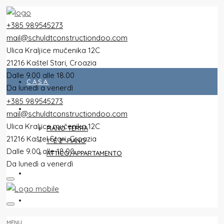
+385 989545273
mail@schuldtconstructiondoo.com
Ulica Kraljice mučenika 12C
21216 Kaštel Stari, Croazia
Dalle 9.00 alle 18.00
CASA
Da lunedì a venerdì
+385 989545273
TUTTI I PIANI
mail@schuldtconstructiondoo.com
Ulica Kraljice mučenika 12C
PIANO TERRA
21216 Kaštel Stari, Croazia
1° E 2° PIANO
Dalle 9.00 alle 18.00
ATTICO/APPARTAMENTO
Da lunedì a venerdì
VILLA
IMMAGINI
MENU