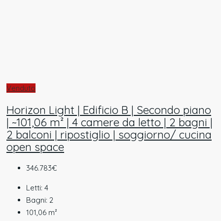
Venduto
Horizon Light | Edificio B | Secondo piano
| ~101,06 m² | 4 camere da letto | 2 bagni |
2 balconi | ripostiglio | soggiorno/ cucina
open space
346.783€
Letti:
4
Bagni:
2
101,06
m²