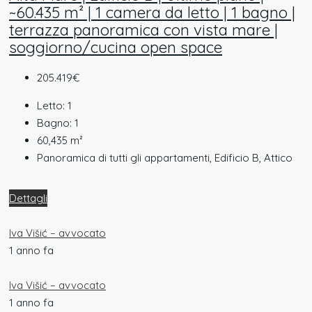
~60.435 m² | 1 camera da letto | 1 bagno |
terrazza panoramica con vista mare |
soggiorno/cucina open space
205.419€
Letto:
1
Bagno:
1
60,435
m²
Panoramica di tutti gli appartamenti, Edificio B, Attico
Dettagli
Iva Višić – avvocato
1 anno fa
Iva Višić – avvocato
1 anno fa