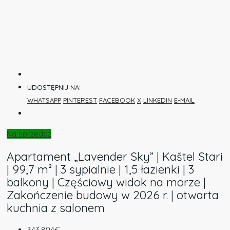
UDOSTĘPNIJ NA:
WHATSAPP
PINTEREST
FACEBOOK
X
LINKEDIN
E-MAIL
Na sprzedaż
Apartament „Lavender Sky” | Kaštel Stari
| 99,7 m² | 3 sypialnie | 1,5 łazienki | 3
balkony | Częściowy widok na morze |
Zakończenie budowy w 2026 r. | otwarta
kuchnia z salonem
343.894€