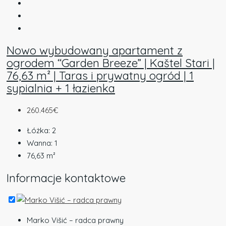
Nowo wybudowany apartament z
ogrodem “Garden Breeze” | Kaštel Stari |
76,63 m² | Taras i prywatny ogród | 1
sypialnia + 1 łazienka
260.465€
Łóżka:
2
Wanna:
1
76,63
m²
Informacje kontaktowe
Marko Višić – radca prawny