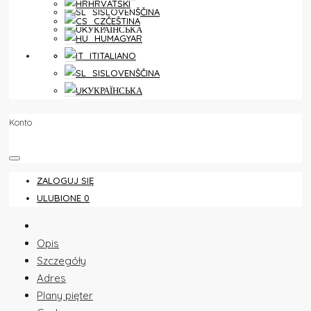
HRVATSKI
SLOVENŠČINA
ČEŠTINA
УКРАЇНСЬКА
MAGYAR
ULUBIONE
0
ITALIANO
SLOVENŠČINA
УКРАЇНСЬКА
Konto
ZALOGUJ SIĘ
ULUBIONE
0
Opis
Szczegóły
Adres
Plany pięter