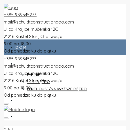
+385 989545273
mail@schuldtconstructiondoo.com
Ulica Kraljice mučenika 12C
21216 Kaštel Stari, Chorwacja
9:00 do 18:00
DOM
Od poniedziałku do piątku
+385 989545273
WSZYSTKIE PŁASZCZE
mail@schuldtconstructiondoo.com
Ulica Kraljice mučenika 12C
PARTER
21216 Kaštel Stari, Chorwacja
1. I 2. PIĘTRO
9:00 do 18:00
PENTHOUSE/NAJWYŻSZE PIĘTRO
Od poniedziałku do piątku
WILLA
OBRAZY
MENU