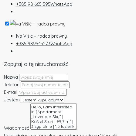
+385 98 665 595
WhatsApp
Iva Višić – radca prawny
+385 989545273
WhatsApp
Zapytaj o tę nieruchomość
Nazwa
Telefon
E-mail
Jestem
Wiadomość
Przesyłając ten formularz wyrażam zgodę na
Warunki