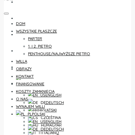
KONTAKT
FINANSOWANIE
DOM
WSZYSTKIE PŁASZCZE
KOSZTY ZAMKNIĘCIA
PARTER
1. I 2. PIĘTRO
O NAS
PENTHOUSE/NAJWYŻSZE PIĘTRO
WILLA
WYNAJEM WILLI
OBRAZY
KONTAKT
POLSKI
FINANSOWANIE
KOSZTY ZAMKNIĘCIA
ENGLISH
O NAS
DEUTSCH
WYNAJEM WILLI
HRVATSKI
POLSKI
ČEŠTINA
ENGLISH
MAGYAR
DEUTSCH
ITALIANO