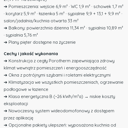
➔ Pomieszczenia: wejście 6,9 m² · WC 1,9 m² · schowek 1,7 m²
· korytarz 5,9 m² · łazienka 5 m² · sypialnie 9,9 + 13,1 + 9,9 m² ·
salon/jadalnia/kuchnia otwarta 33 m²
➔ Balkony: powierzchnia dzienna 11,34 m² · sypialnia 10,89 m²
· sypialnia 5,76 m²
➔ Plany pięter dostępne na życzenie
Cechy i jakość wykonania
➔ Konstrukcja z cegły Porotherm zapewniająca zdrowy
klimat wewnątrz pomieszczeń i energooszczędność
➔ Okna z potrójnymi szybami i roletami elektrycznymi
➔ Klimatyzacja we wszystkich pomieszczeniach, ogrzewanie
podłogowe w łazience
➔ Klasa energetyczna B (~26 kWh/m²a) → niskie koszty
eksploatacji
➔ Nowoczesny system wideodomofonowy z dostępem
przez aplikację
➔ Opcjonalne pakiety ulepszeń: wyposażona kuchnia od