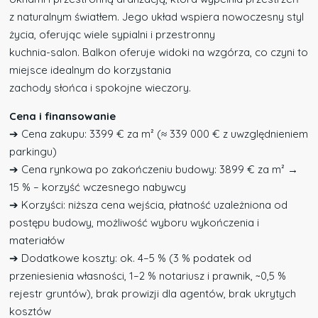
z naturalnym światłem. Jego układ wspiera nowoczesny styl
życia, oferując wiele sypialni i przestronny
kuchnia-salon. Balkon oferuje widoki na wzgórza, co czyni to
miejsce idealnym do korzystania
zachody słońca i spokojne wieczory.
Cena i finansowanie
➔ Cena zakupu: 3399 € za m² (≈ 339 000 € z uwzględnieniem
parkingu)
➔ Cena rynkowa po zakończeniu budowy: 3899 € za m² →
15 % – korzyść wczesnego nabywcy
➔ Korzyści: niższa cena wejścia, płatność uzależniona od
postępu budowy, możliwość wyboru wykończenia i
materiałów
➔ Dodatkowe koszty: ok. 4–5 % (3 % podatek od
przeniesienia własności, 1–2 % notariusz i prawnik, ~0,5 %
rejestr gruntów), brak prowizji dla agentów, brak ukrytych
kosztów