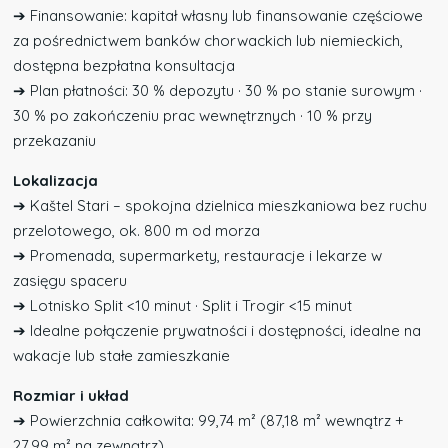
➔ Finansowanie: kapitał własny lub finansowanie częściowe
za pośrednictwem banków chorwackich lub niemieckich,
dostępna bezpłatna konsultacja
➔ Plan płatności: 30 % depozytu · 30 % po stanie surowym ·
30 % po zakończeniu prac wewnętrznych · 10 % przy
przekazaniu
Lokalizacja
➔ Kaštel Stari – spokojna dzielnica mieszkaniowa bez ruchu
przelotowego, ok. 800 m od morza
➔ Promenada, supermarkety, restauracje i lekarze w
zasięgu spaceru
➔ Lotnisko Split <10 minut · Split i Trogir <15 minut
➔ Idealne połączenie prywatności i dostępności, idealne na
wakacje lub stałe zamieszkanie
Rozmiar i układ
➔ Powierzchnia całkowita: 99,74 m² (87,18 m² wewnątrz +
27,99 m² na zewnątrz)