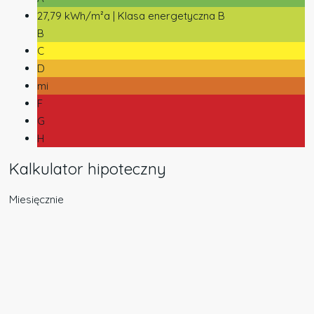
27,79 kWh/m²a | Klasa energetyczna B
B
C
D
mi
F
G
H
Kalkulator hipoteczny
Miesięcznie