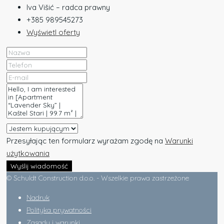
Iva Višić – radca prawny
+385 989545273
Wyświetl oferty
Przesyłając ten formularz wyrażam zgodę na
Warunki
użytkowania
Wyślij wiadomość
© Schuldt Construction d.o.o. - Wszelkie prawa zastrzeżone
Nadruk
Polityka prywatności
Zasady i warunki