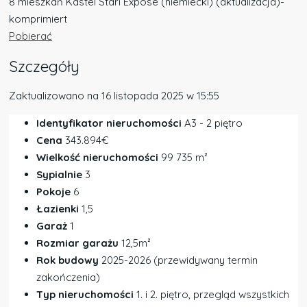
8 mieszkań Kastel Stari Expose (niemiecki) (aktualizacja)-
komprimiert
Pobierać
Szczegóły
Zaktualizowano na 16 listopada 2025 w 15:55
Identyfikator nieruchomości
A3 - 2 piętro
Cena
343.894€
Wielkość nieruchomości
99 735 m²
Sypialnie
3
Pokoje
6
Łazienki
1,5
Garaż
1
Rozmiar garażu
12,5m²
Rok budowy
2025-2026 (przewidywany termin
zakończenia)
Typ nieruchomości
1. i 2. piętro, przegląd wszystkich