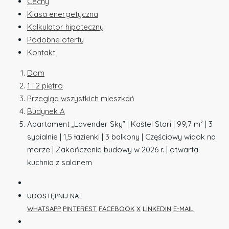
Cechy
Klasa energetyczna
Kalkulator hipoteczny
Podobne oferty
Kontakt
Dom
1 i 2 piętro
Przegląd wszystkich mieszkań
Budynek A
Apartament „Lavender Sky” | Kaštel Stari | 99,7 m² | 3
sypialnie | 1,5 łazienki | 3 balkony | Częściowy widok na
morze | Zakończenie budowy w 2026 r. | otwarta
kuchnia z salonem
UDOSTĘPNIJ NA:
WHATSAPP
PINTEREST
FACEBOOK
X
LINKEDIN
E-MAIL