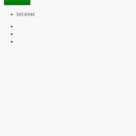
Na sprzedaż
343.894€