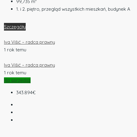
99,735
m²
1. i 2. piętro, przegląd wszystkich mieszkań, budynek A
Szczegóły
Iva Višić – radca prawny
1 rok temu
Iva Višić – radca prawny
1 rok temu
Na sprzedaż
343.894€