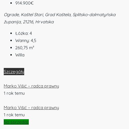
914.900€
Ograde, Kaštel Stari, Grad Kaštela, Splitsko-dalmatyńska
županija, 21216, Hrvatska
Łóżka:
4
Wanny:
4,5
260,75
m²
Willa
Szczegóły
Marko Višić – radca prawny
1 rok temu
Marko Višić – radca prawny
1 rok temu
Na sprzedaż