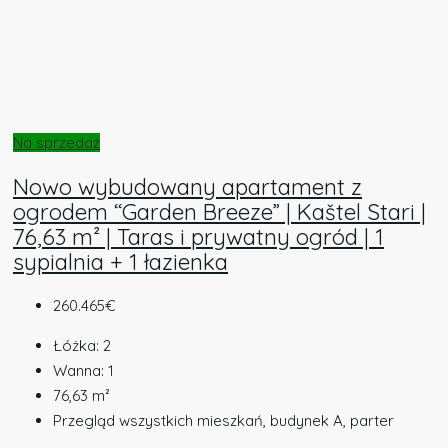
Na sprzedaż
Nowo wybudowany apartament z
ogrodem “Garden Breeze” | Kaštel Stari |
76,63 m² | Taras i prywatny ogród | 1
sypialnia + 1 łazienka
260.465€
Łóżka:
2
Wanna:
1
76,63
m²
Przegląd wszystkich mieszkań, budynek A, parter