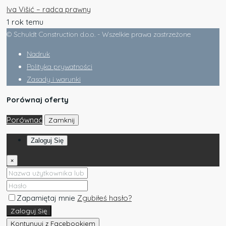
Iva Višić – radca prawny
1 rok temu
© Schuldt Construction d.o.o. - Wszelkie prawa zastrzeżone
Nadruk
Polityka prywatności
Zasady i warunki
Porównaj oferty
Porównać
Zamknij
Zaloguj Się
×
Zapamiętaj mnie
Zgubiłeś hasło?
Zaloguj Się
Kontynuuj z Facebookiem