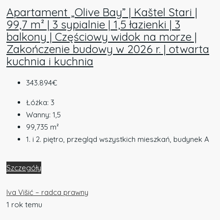
Apartament „Olive Bay” | Kaštel Stari |
99,7 m² | 3 sypialnie | 1,5 łazienki | 3
balkony | Częściowy widok na morze |
Zakończenie budowy w 2026 r. | otwarta
kuchnia i kuchnia
343.894€
Łóżka:
3
Wanny:
1,5
99,735
m²
1. i 2. piętro, przegląd wszystkich mieszkań, budynek A
Szczegóły
Iva Višić – radca prawny
1 rok temu