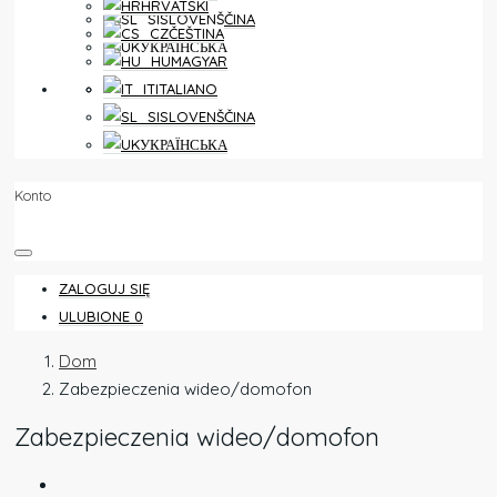
HRVATSKI
SLOVENŠČINA
ČEŠTINA
УКРАЇНСЬКА
MAGYAR
ULUBIONE
0
ITALIANO
SLOVENŠČINA
УКРАЇНСЬКА
Konto
ZALOGUJ SIĘ
ULUBIONE
0
Dom
Zabezpieczenia wideo/domofon
Zabezpieczenia wideo/domofon