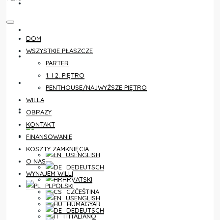
KONTAKT
FINANSOWANIE
DOM
WSZYSTKIE PŁASZCZE
KOSZTY ZAMKNIĘCIA
PARTER
1. I 2. PIĘTRO
O NAS
PENTHOUSE/NAJWYŻSZE PIĘTRO
WILLA
WYNAJEM WILLI
OBRAZY
KONTAKT
POLSKI
FINANSOWANIE
KOSZTY ZAMKNIĘCIA
ENGLISH
O NAS
DEUTSCH
WYNAJEM WILLI
HRVATSKI
POLSKI
ČEŠTINA
ENGLISH
MAGYAR
DEUTSCH
ITALIANO