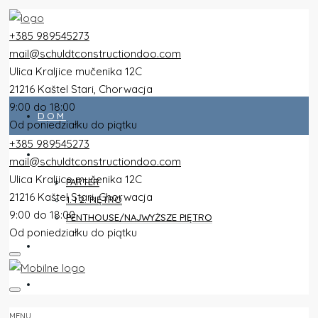
+385 989545273
mail@schuldtconstructiondoo.com
Ulica Kraljice mučenika 12C
21216 Kaštel Stari, Chorwacja
9:00 do 18:00
DOM
Od poniedziałku do piątku
+385 989545273
WSZYSTKIE PŁASZCZE
mail@schuldtconstructiondoo.com
Ulica Kraljice mučenika 12C
PARTER
21216 Kaštel Stari, Chorwacja
1. I 2. PIĘTRO
9:00 do 18:00
PENTHOUSE/NAJWYŻSZE PIĘTRO
Od poniedziałku do piątku
WILLA
OBRAZY
MENU