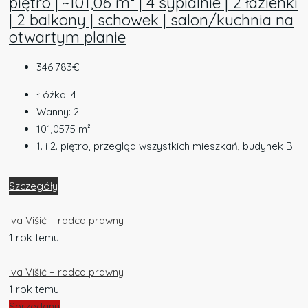
piętro | ~101,06 m² | 4 sypialnie | 2 łazienki
| 2 balkony | schowek | salon/kuchnia na
otwartym planie
346.783€
Łóżka:
4
Wanny:
2
101,0575
m²
1. i 2. piętro, przegląd wszystkich mieszkań, budynek B
Szczegóły
Iva Višić – radca prawny
1 rok temu
Iva Višić – radca prawny
1 rok temu
Sprzedany