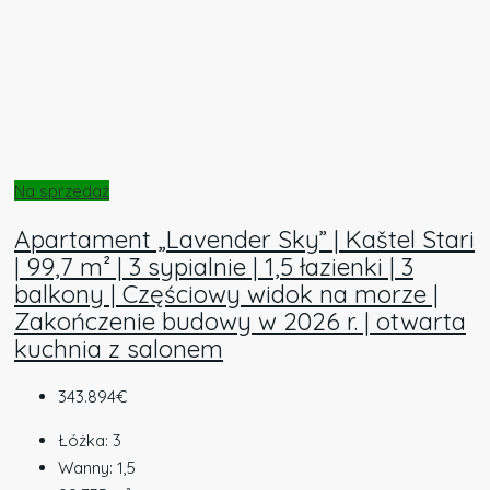
Na sprzedaż
Apartament „Lavender Sky” | Kaštel Stari
| 99,7 m² | 3 sypialnie | 1,5 łazienki | 3
balkony | Częściowy widok na morze |
Zakończenie budowy w 2026 r. | otwarta
kuchnia z salonem
343.894€
Łóżka:
3
Wanny:
1,5