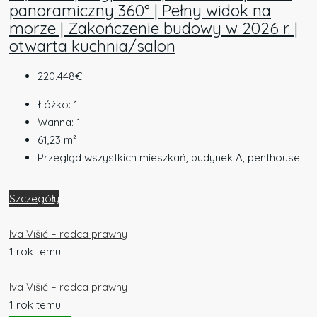
panoramiczny 360° | Pełny widok na
morze | Zakończenie budowy w 2026 r. |
otwarta kuchnia/salon
220.448€
Łóżko:
1
Wanna:
1
61,23
m²
Przegląd wszystkich mieszkań, budynek A, penthouse
Szczegóły
Iva Višić – radca prawny
1 rok temu
Iva Višić – radca prawny
1 rok temu