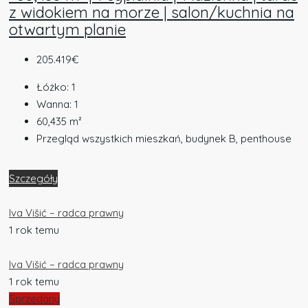
z widokiem na morze | salon/kuchnia na
otwartym planie
205.419€
Łóżko:
1
Wanna:
1
60,435
m²
Przegląd wszystkich mieszkań, budynek B, penthouse
Szczegóły
Iva Višić – radca prawny
1 rok temu
Iva Višić – radca prawny
1 rok temu
Sprzedany