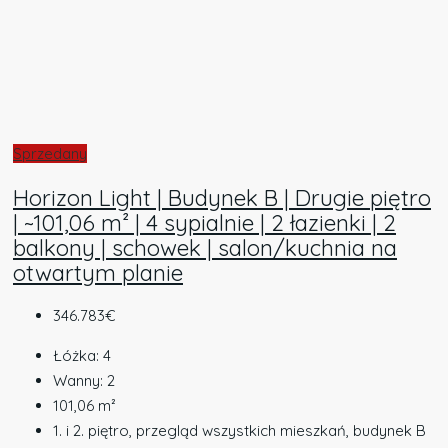
Sprzedany
Horizon Light | Budynek B | Drugie piętro
| ~101,06 m² | 4 sypialnie | 2 łazienki | 2
balkony | schowek | salon/kuchnia na
otwartym planie
346.783€
Łóżka:
4
Wanny:
2
101,06
m²
1. i 2. piętro, przegląd wszystkich mieszkań, budynek B