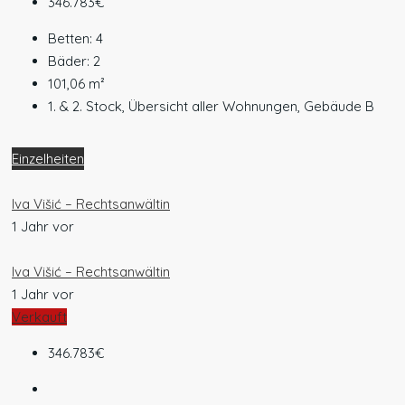
346.783€
Betten:
4
Bäder:
2
101,06
m²
1. & 2. Stock, Übersicht aller Wohnungen, Gebäude B
Einzelheiten
Iva Višić – Rechtsanwältin
1 Jahr vor
Iva Višić – Rechtsanwältin
1 Jahr vor
Verkauft
346.783€