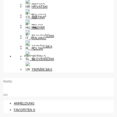
MAGYAR
HRVATSKI
ITALIANO
ČEŠTINA
POLSKI
MAGYAR
SLOVENŠČINA
ITALIANO
УКРАЇНСЬКА
POLSKI
FAVORITEN
0
SLOVENŠČINA
УКРАЇНСЬКА
Konto
ANMELDUNG
FAVORITEN
0