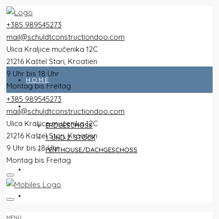
+385 989545273
mail@schuldtconstructiondoo.com
Ulica Kraljice mučenika 12C
21216 Kaštel Stari, Kroatien
9 Uhr bis 18 Uhr
HOME
Montag bis Freitag
+385 989545273
ALLE WOHNUNGEN
mail@schuldtconstructiondoo.com
Ulica Kraljice mučenika 12C
ERDGESCHOSS
21216 Kaštel Stari, Kroatien
1. UND 2. STOCK
9 Uhr bis 18 Uhr
PENTHOUSE/DACHGESCHOSS
Montag bis Freitag
VILLA
BILDER
MENÜ