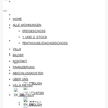
KONTAKT
FINANZIERUNG
HOME
ALLE WOHNUNGEN
ABSCHLUSSKOSTEN
ERDGESCHOSS
1. UND 2. STOCK
ÜBER UNS
PENTHOUSE/DACHGESCHOSS
VILLA
VILLA MIETEN
BILDER
KONTAKT
FINANZIERUNG
DEUTSCH
ABSCHLUSSKOSTEN
ÜBER UNS
ENGLISH
VILLA MIETEN
HRVATSKI
DEUTSCH
ČEŠTINA
ENGLISH