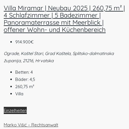
Villa Miramar | Neubau 2025 | 260,75 m² |
4 Schlafzimmer | 5 Badezimmer |
Panoramaterrasse mit Meerblick |
offener Wohn- und Küchenbereich
914.900€
Ograde, Kaštel Stari, Grad Kaštela, Splitsko-dalmatinska
županija, 21216, Hrvatska
Betten:
4
Bäder:
4,5
260,75
m²
Villa
Einzelheiten
Marko Višić – Rechtsanwalt