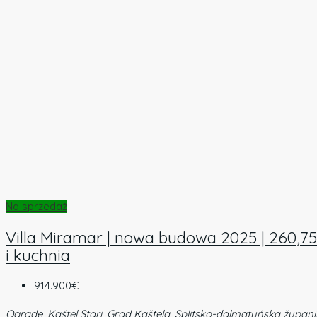
Na sprzedaż
Villa Miramar | nowa budowa 2025 | 260,75 
i kuchnia
914.900€
Ograde, Kaštel Stari, Grad Kaštela, Splitsko-dalmatyńska župani