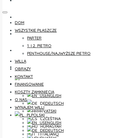
KONTAKT
FINANSOWANIE
DOM
WSZYSTKIE PŁASZCZE
KOSZTY ZAMKNIĘCIA
PARTER
1. I 2. PIĘTRO
O NAS
PENTHOUSE/NAJWYŻSZE PIĘTRO
WILLA
WYNAJEM WILLI
OBRAZY
KONTAKT
POLSKI
FINANSOWANIE
KOSZTY ZAMKNIĘCIA
ENGLISH
O NAS
DEUTSCH
WYNAJEM WILLI
HRVATSKI
POLSKI
ČEŠTINA
ENGLISH
MAGYAR
DEUTSCH
ITALIANO