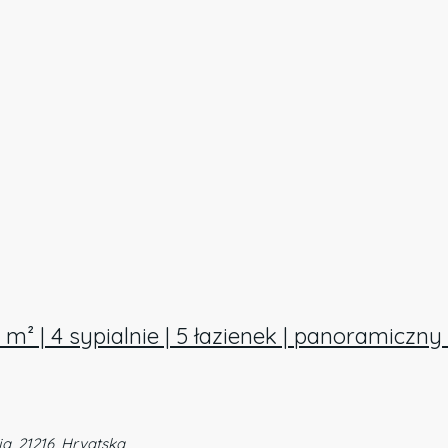
m² | 4 sypialnie | 5 łazienek | panoramiczn
ja, 21216, Hrvatska