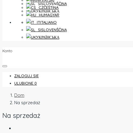
HRVATSKI
SLOVENŠČINA
ČEŠTINA
УКРАЇНСЬКА
MAGYAR
ULUBIONE
0
ITALIANO
SLOVENŠČINA
УКРАЇНСЬКА
Konto
ZALOGUJ SIĘ
ULUBIONE
0
Dom
Na sprzedaż
Na sprzedaż