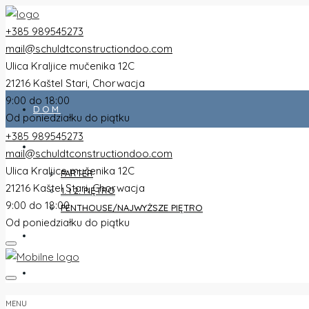
+385 989545273
mail@schuldtconstructiondoo.com
Ulica Kraljice mučenika 12C
21216 Kaštel Stari, Chorwacja
9:00 do 18:00
DOM
Od poniedziałku do piątku
+385 989545273
WSZYSTKIE PŁASZCZE
mail@schuldtconstructiondoo.com
Ulica Kraljice mučenika 12C
PARTER
21216 Kaštel Stari, Chorwacja
1. I 2. PIĘTRO
9:00 do 18:00
PENTHOUSE/NAJWYŻSZE PIĘTRO
Od poniedziałku do piątku
WILLA
OBRAZY
MENU