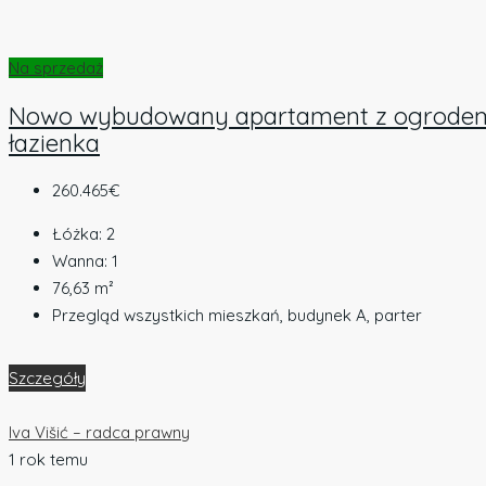
Na sprzedaż
Nowo wybudowany apartament z ogrodem “Gar
łazienka
260.465€
Łóżka:
2
Wanna:
1
76,63
m²
Przegląd wszystkich mieszkań, budynek A, parter
Szczegóły
Iva Višić – radca prawny
1 rok temu