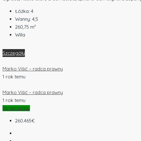
Łóżka:
4
Wanny:
4,5
260,75
m²
Willa
Szczegóły
Marko Višić – radca prawny
1 rok temu
Marko Višić – radca prawny
1 rok temu
Na sprzedaż
260.465€