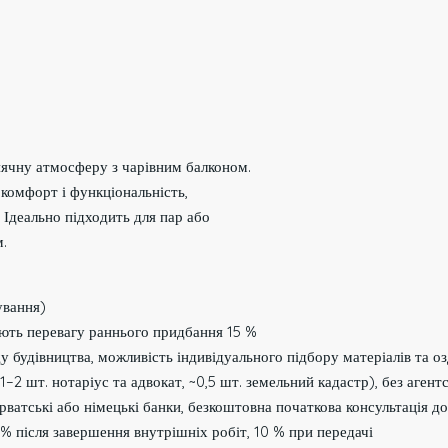
нячну атмосферу з чарівним балконом.
комфорт і функціональність,
 Ідеально підходить для пар або
м.
ування)
ують перевагу раннього придбання 15 %
у будівництва, можливість індивідуального підбору матеріалів та о
1–2 шт. нотаріус та адвокат, ~0,5 шт. земельний кадастр), без агент
рватські або німецькі банки, безкоштовна початкова консультація д
 % після завершення внутрішніх робіт, 10 % при передачі