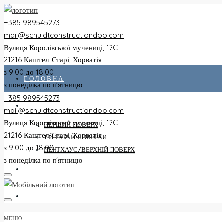
+385 989545273
mail@schuldtconstructiondoo.com
Вулиця Королівської мучениці, 12C
21216 Каштел-Старі, Хорватія
з 9:00 до 18:00
ГОЛОВНА
з понеділка по п'ятницю
+385 989545273
ВСІ КВАРТИРИ
mail@schuldtconstructiondoo.com
Вулиця Королівської мучениці, 12C
ПЕРШИЙ ПОВЕРХ
21216 Каштел-Старі, Хорватія
1-Й ТА 2-Й ПОВЕРХИ
з 9:00 до 18:00
ПЕНТХАУС/ВЕРХНІЙ ПОВЕРХ
з понеділка по п'ятницю
ВІЛЛА
ЗОБРАЖЕННЯ
МЕНЮ