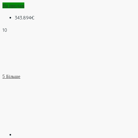
На продаж
343.894€
10
5 Більше