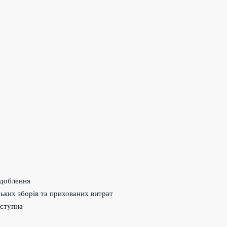
здоблення
ських зборів та прихованих витрат
оступна