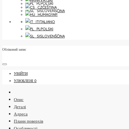
HRVATSKI
POLSKI
ČEŠTINA
SLOVENŠČINA
MAGYAR
УЛЮБЛЕНІ
0
ITALIANO
POLSKI
SLOVENŠČINA
Обліковий запис
УВІЙТИ
УЛЮБЛЕНІ
0
Опис
Деталі
Адреса
Плани поверхів
Особливості