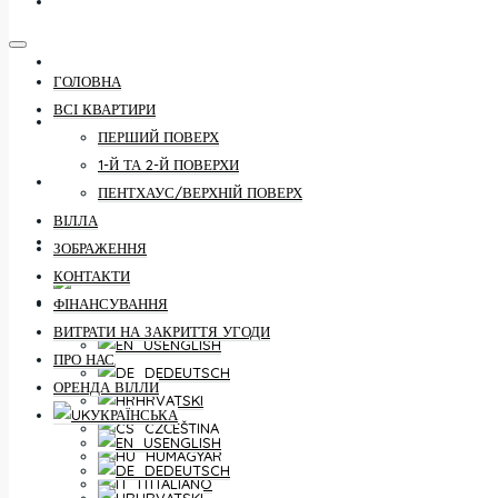
КОНТАКТИ
ФІНАНСУВАННЯ
ГОЛОВНА
ВСІ КВАРТИРИ
ВИТРАТИ НА ЗАКРИТТЯ УГОДИ
ПЕРШИЙ ПОВЕРХ
1-Й ТА 2-Й ПОВЕРХИ
ПРО НАС
ПЕНТХАУС/ВЕРХНІЙ ПОВЕРХ
ВІЛЛА
ОРЕНДА ВІЛЛИ
ЗОБРАЖЕННЯ
КОНТАКТИ
УКРАЇНСЬКА
ФІНАНСУВАННЯ
ВИТРАТИ НА ЗАКРИТТЯ УГОДИ
ENGLISH
ПРО НАС
DEUTSCH
ОРЕНДА ВІЛЛИ
HRVATSKI
УКРАЇНСЬКА
ČEŠTINA
ENGLISH
MAGYAR
DEUTSCH
ITALIANO