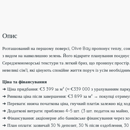
Опис
Розташований на першому поверсі, Olive Bay пропонує теплу, со
з видом на навколишню зелень. Його відкрите планування поєднує 
Середземноморські текстури та легкий бриз, що пронизує простір.
невеликі сім'ї, які цінують спокійне життя поруч із усім необхідни
Ціна та фінансування
➔ Ціна придбання: €3 399 за м² (≈ €339 000 з урахуванням парк
➔ Ринкова ціна після завершення: €3 899 за м² → покупці отрим
➔ Переваги: нижча початкова ціна, гнучкий платіж залежно від ход
➔ Додаткові витрати: приблизно 4–5 шт. (3 шт. податок на майно, 
➔ Фінансування: акціонерне або банківське фінансування через хо
➔ План оплати: зазвичай 30 % депозит, 30 % після оздоблення, 30