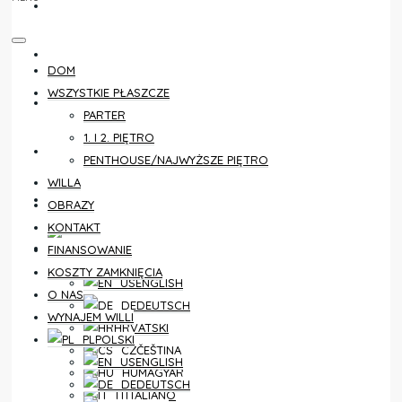
KONTAKT
FINANSOWANIE
DOM
WSZYSTKIE PŁASZCZE
KOSZTY ZAMKNIĘCIA
PARTER
1. I 2. PIĘTRO
O NAS
PENTHOUSE/NAJWYŻSZE PIĘTRO
WILLA
WYNAJEM WILLI
OBRAZY
KONTAKT
POLSKI
FINANSOWANIE
KOSZTY ZAMKNIĘCIA
ENGLISH
O NAS
DEUTSCH
WYNAJEM WILLI
HRVATSKI
POLSKI
ČEŠTINA
ENGLISH
MAGYAR
DEUTSCH
ITALIANO