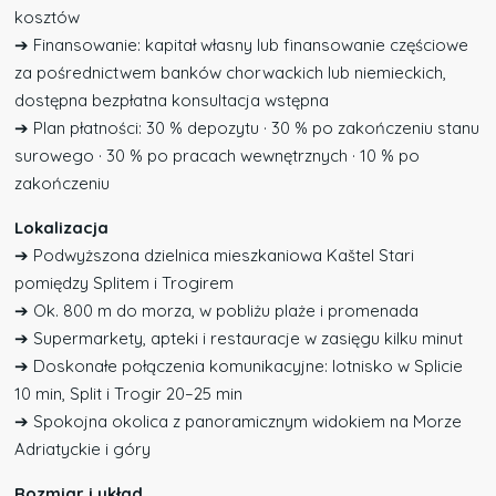
kosztów
➔ Finansowanie: kapitał własny lub finansowanie częściowe
za pośrednictwem banków chorwackich lub niemieckich,
dostępna bezpłatna konsultacja wstępna
➔ Plan płatności: 30 % depozytu · 30 % po zakończeniu stanu
surowego · 30 % po pracach wewnętrznych · 10 % po
zakończeniu
Lokalizacja
➔ Podwyższona dzielnica mieszkaniowa Kaštel Stari
pomiędzy Splitem i Trogirem
➔ Ok. 800 m do morza, w pobliżu plaże i promenada
➔ Supermarkety, apteki i restauracje w zasięgu kilku minut
➔ Doskonałe połączenia komunikacyjne: lotnisko w Splicie
10 min, Split i Trogir 20–25 min
➔ Spokojna okolica z panoramicznym widokiem na Morze
Adriatyckie i góry
Rozmiar i układ