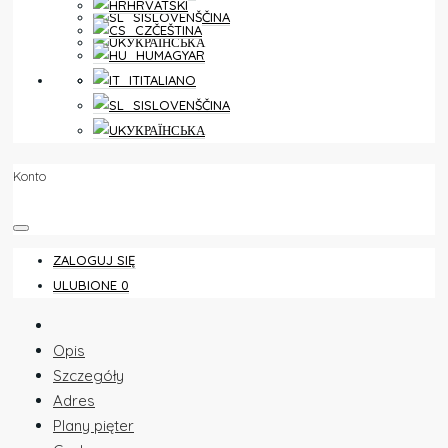
HRVATSKI
SLOVENŠČINA
ČEŠTINA
УКРАЇНСЬКА
MAGYAR
ULUBIONE
0
ITALIANO
SLOVENŠČINA
УКРАЇНСЬКА
Konto
ZALOGUJ SIĘ
ULUBIONE
0
Opis
Szczegóły
Adres
Plany pięter