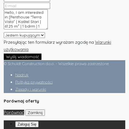
Przesyłając ten formularz wyrażam zgodę na
Warunki
użytkowania
Wyślij wiadomość
© Schuldt Construction d.o.o. - Wszelkie prawa zastrzeżone
Nadruk
Polityka prywatności
Zasady i warunki
Porównaj oferty
Porównać
Zamknij
Zaloguj Się