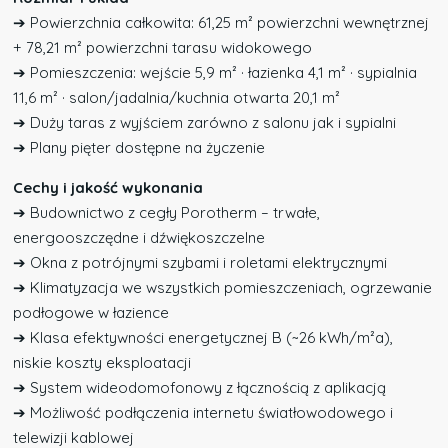
➔ Powierzchnia całkowita: 61,25 m² powierzchni wewnętrznej
+ 78,21 m² powierzchni tarasu widokowego
➔ Pomieszczenia: wejście 5,9 m² · łazienka 4,1 m² · sypialnia
11,6 m² · salon/jadalnia/kuchnia otwarta 20,1 m²
➔ Duży taras z wyjściem zarówno z salonu jak i sypialni
➔ Plany pięter dostępne na życzenie
Cechy i jakość wykonania
➔ Budownictwo z cegły Porotherm – trwałe,
energooszczędne i dźwiękoszczelne
➔ Okna z potrójnymi szybami i roletami elektrycznymi
➔ Klimatyzacja we wszystkich pomieszczeniach, ogrzewanie
podłogowe w łazience
➔ Klasa efektywności energetycznej B (~26 kWh/m²a),
niskie koszty eksploatacji
➔ System wideodomofonowy z łącznością z aplikacją
➔ Możliwość podłączenia internetu światłowodowego i
telewizji kablowej