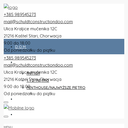
+385 989545273
mail@schuldtconstructiondoo.com
Ulica Kraljice mučenika 12C
21216 Kaštel Stari, Chorwacja
9:00 do 18:00
DOM
Od poniedziałku do piątku
+385 989545273
WSZYSTKIE PŁASZCZE
mail@schuldtconstructiondoo.com
Ulica Kraljice mučenika 12C
PARTER
21216 Kaštel Stari, Chorwacja
1. I 2. PIĘTRO
9:00 do 18:00
PENTHOUSE/NAJWYŻSZE PIĘTRO
Od poniedziałku do piątku
WILLA
OBRAZY
MENU