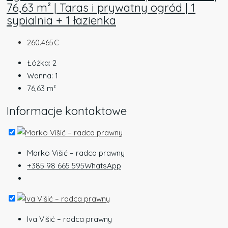
76,63 m² | Taras i prywatny ogród | 1
sypialnia + 1 łazienka
260.465€
Łóżka:
2
Wanna:
1
76,63
m²
Informacje kontaktowe
Marko Višić – radca prawny
+385 98 665 595
WhatsApp
Iva Višić – radca prawny