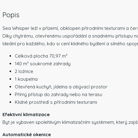
Popis
Sea Whisper leží v přízemí, obklopen přírodními texturami a 
Díky chytrému, otevřenému uspořádání a snadnému přístupu na
Ideální pro každého, kdo si cení klidného bydlení a silného spoje
Celková plocha 70,97 m²
140 m² soukromé zahrady
2 ložnice
1 koupelna
Otevřená kuchyň, jídelna a obývací prostor
Přímý přístup do zahrady nebo na terasu
Klidné prostředí s přírodními texturami
Efektivní klimatizace
Byt je vybaven spolehlivým klimatizačním systémem, který zajišť
Automatické okenice