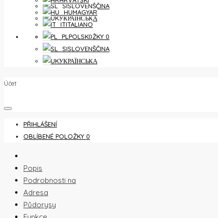
HRVATSKI
SLOVENŠČINA
MAGYAR
УКРАЇНСЬКА
ITALIANO
OBLÍBENÉ POLOŽKY
0
POLSKI
SLOVENŠČINA
УКРАЇНСЬКА
Účet
PŘIHLÁŠENÍ
OBLÍBENÉ POLOŽKY
0
Popis
Podrobnosti na
Adresa
Půdorysy
Funkce