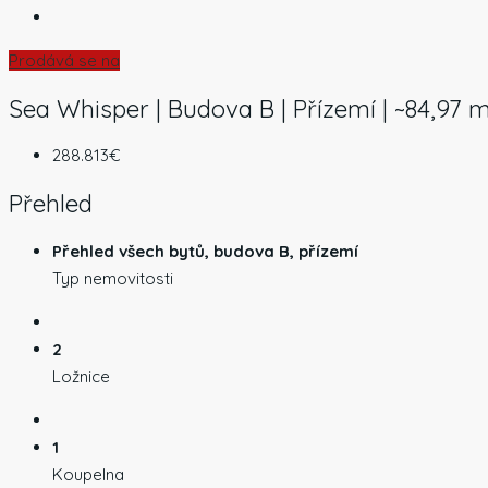
Prodává se na
Sea Whisper | Budova B | Přízemí | ~84,97 m
288.813€
Přehled
Přehled všech bytů, budova B, přízemí
Typ nemovitosti
2
Ložnice
1
Koupelna