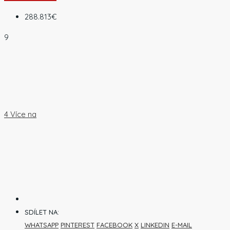
288.813€
9
4 Více na
SDÍLET NA:
WHATSAPP
PINTEREST
FACEBOOK
X
LINKEDIN
E-MAIL