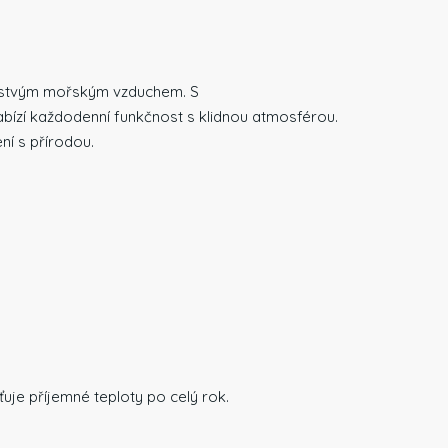
čerstvým mořským vzduchem. S
bízí každodenní funkčnost s klidnou atmosférou.
ní s přírodou.
uje příjemné teploty po celý rok.