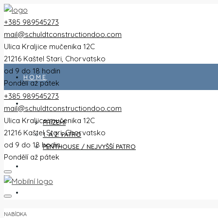
+385 989545273
mail@schuldtconstructiondoo.com
Ulica Kraljice mučenika 12C
21216 Kaštel Stari, Chorvatsko
od 9 do 18 hodin
HOME
Pondělí až pátek
+385 989545273
VŠECHNY PLOCHY
mail@schuldtconstructiondoo.com
Ulica Kraljice mučenika 12C
PŘÍZEMÍ
21216 Kaštel Stari, Chorvatsko
1. A 2. PATRO
od 9 do 18 hodin
PENTHOUSE / NEJVYŠŠÍ PATRO
Pondělí až pátek
VILA
OBRÁZKY
NABÍDKA