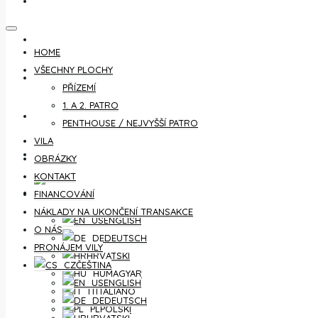
KONTAKT
FINANCOVÁNÍ
HOME
VŠECHNY PLOCHY
NÁKLADY NA UKONČENÍ TRANSAKCE
PŘÍZEMÍ
1. A 2. PATRO
O NÁS
PENTHOUSE / NEJVYŠŠÍ PATRO
VILA
PRONÁJEM VILY
OBRÁZKY
KONTAKT
ČEŠTINA
FINANCOVÁNÍ
NÁKLADY NA UKONČENÍ TRANSAKCE
ENGLISH
O NÁS
DEUTSCH
PRONÁJEM VILY
HRVATSKI
ČEŠTINA
MAGYAR
ENGLISH
ITALIANO
DEUTSCH
POLSKI