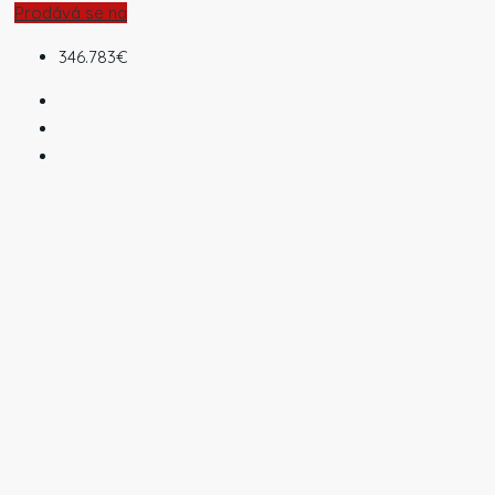
Prodává se na
346.783€