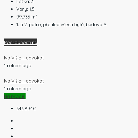
Lůžka:
3
Vany:
1,5
99,735
m²
1. a 2. patro, přehled všech bytů, budova A
Podrobnosti na
Iva Višić – advokát
1 rokem ago
Iva Višić – advokát
1 rokem ago
Na prodej
343.894€