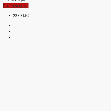
Prodává se na
288.813€