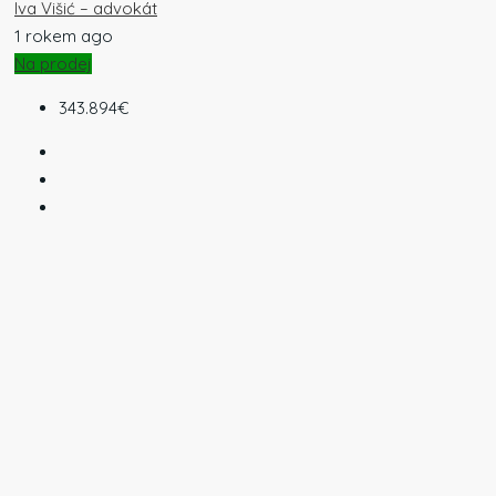
Iva Višić – advokát
1 rokem ago
Na prodej
343.894€