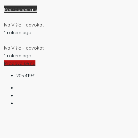
Podrobnosti na
Iva Višić – advokát
1 rokem ago
Iva Višić – advokát
1 rokem ago
Prodává se na
205.419€