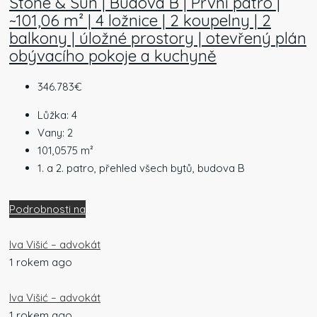
Stone & Sun | Budova B | První patro |
~101,06 m² | 4 ložnice | 2 koupelny | 2
balkony | úložné prostory | otevřený plán
obývacího pokoje a kuchyně
346.783€
Lůžka:
4
Vany:
2
101,0575
m²
1. a 2. patro, přehled všech bytů, budova B
Podrobnosti na
Iva Višić – advokát
1 rokem ago
Iva Višić – advokát
1 rokem ago