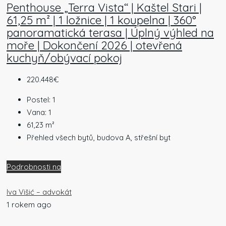
Penthouse „Terra Vista“ | Kaštel Stari |
61,25 m² | 1 ložnice | 1 koupelna | 360°
panoramatická terasa | Úplný výhled na
moře | Dokončení 2026 | otevřená
kuchyň/obývací pokoj
220.448€
Postel:
1
Vana:
1
61,23
m²
Přehled všech bytů, budova A, střešní byt
Podrobnosti na
Iva Višić – advokát
1 rokem ago