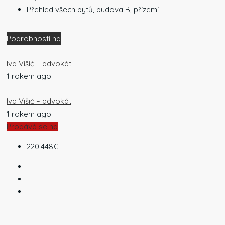
Přehled všech bytů, budova B, přízemí
Podrobnosti na
Iva Višić – advokát
1 rokem ago
Iva Višić – advokát
1 rokem ago
Prodává se na
220.448€