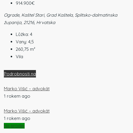
914.900€
Ograde, Kaštel Stari, Grad Kaštela, Splitsko-dalmatinska
županija, 21216, Hrvatska
Lůžka:
4
Vany:
4,5
260,75
m²
Vila
Podrobnosti na
Marko Višić – advokát
1 rokem ago
Marko Višić – advokát
1 rokem ago
Na prodej