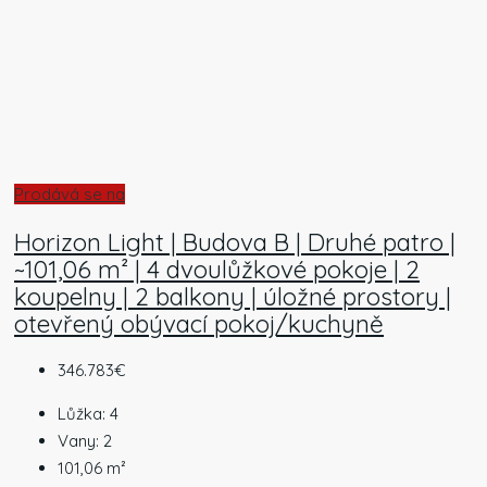
Prodává se na
Horizon Light | Budova B | Druhé patro |
~101,06 m² | 4 dvoulůžkové pokoje | 2
koupelny | 2 balkony | úložné prostory |
otevřený obývací pokoj/kuchyně
346.783€
Lůžka:
4
Vany:
2
101,06
m²