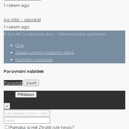
1 rokem ago
Iva Višić – advokát
1 rokem ago
© Schuldt Construction d.o.o. - Všechna práva vyhrazena
Otisk
Zásady ochrany osobních údajů
Podmínky a pravidla
Porovnání nabídek
Porovnat
Zavřít
Přihlášení
×
Pamatuj si mě
Ztratili jste heslo?