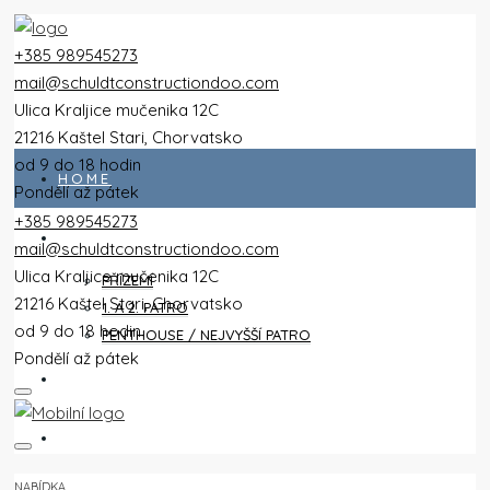
+385 989545273
mail@schuldtconstructiondoo.com
Ulica Kraljice mučenika 12C
21216 Kaštel Stari, Chorvatsko
od 9 do 18 hodin
HOME
Pondělí až pátek
+385 989545273
VŠECHNY PLOCHY
mail@schuldtconstructiondoo.com
Ulica Kraljice mučenika 12C
PŘÍZEMÍ
21216 Kaštel Stari, Chorvatsko
1. A 2. PATRO
od 9 do 18 hodin
PENTHOUSE / NEJVYŠŠÍ PATRO
Pondělí až pátek
VILA
OBRÁZKY
NABÍDKA