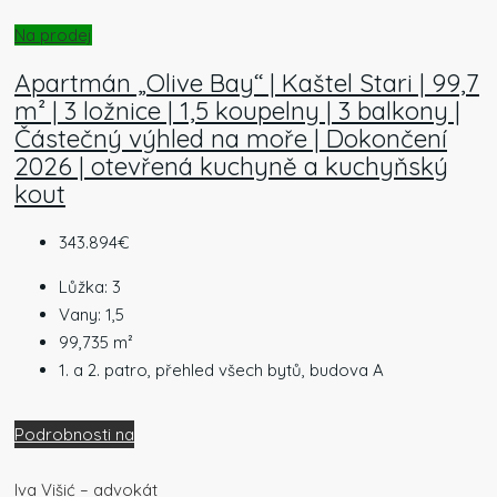
Na prodej
Apartmán „Olive Bay“ | Kaštel Stari | 99,7
m² | 3 ložnice | 1,5 koupelny | 3 balkony |
Částečný výhled na moře | Dokončení
2026 | otevřená kuchyně a kuchyňský
kout
343.894€
Lůžka:
3
Vany:
1,5
99,735
m²
1. a 2. patro, přehled všech bytů, budova A
Podrobnosti na
Iva Višić – advokát