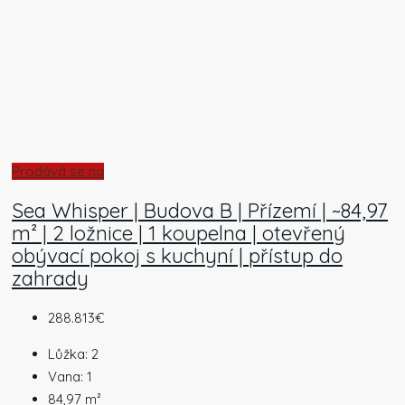
Prodává se na
Sea Whisper | Budova B | Přízemí | ~84,97
m² | 2 ložnice | 1 koupelna | otevřený
obývací pokoj s kuchyní | přístup do
zahrady
288.813€
Lůžka:
2
Vana:
1
84,97
m²