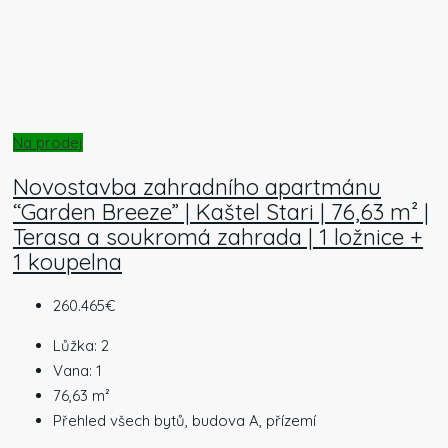
Na prodej
Novostavba zahradního apartmánu
“Garden Breeze” | Kaštel Stari | 76,63 m² |
Terasa a soukromá zahrada | 1 ložnice +
1 koupelna
260.465€
Lůžka:
2
Vana:
1
76,63
m²
Přehled všech bytů, budova A, přízemí