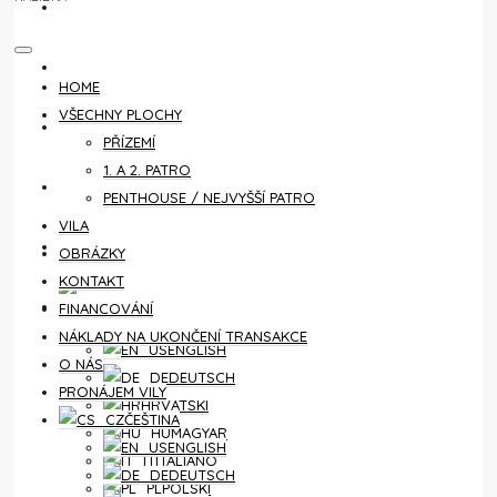
KONTAKT
FINANCOVÁNÍ
HOME
VŠECHNY PLOCHY
NÁKLADY NA UKONČENÍ TRANSAKCE
PŘÍZEMÍ
1. A 2. PATRO
O NÁS
PENTHOUSE / NEJVYŠŠÍ PATRO
VILA
PRONÁJEM VILY
OBRÁZKY
KONTAKT
ČEŠTINA
FINANCOVÁNÍ
NÁKLADY NA UKONČENÍ TRANSAKCE
ENGLISH
O NÁS
DEUTSCH
PRONÁJEM VILY
HRVATSKI
ČEŠTINA
MAGYAR
ENGLISH
ITALIANO
DEUTSCH
POLSKI