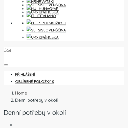
HRVATSKI
SLOVENŠČINA
MAGYAR
УКРАЇНСЬКА
ITALIANO
OBLÍBENÉ POLOŽKY
0
POLSKI
SLOVENŠČINA
УКРАЇНСЬКА
Účet
PŘIHLÁŠENÍ
OBLÍBENÉ POLOŽKY
0
Home
Denní potřeby v okolí
Denní potřeby v okolí