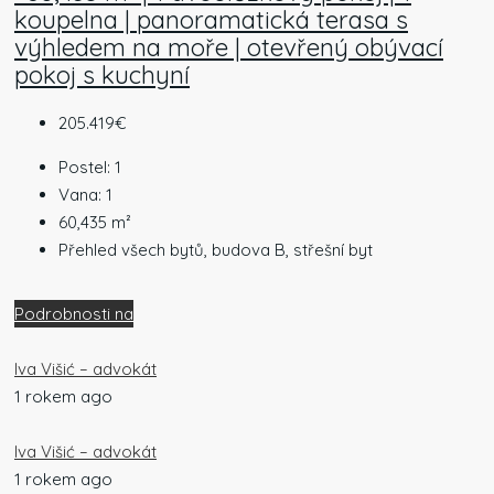
koupelna | panoramatická terasa s
výhledem na moře | otevřený obývací
pokoj s kuchyní
205.419€
Postel:
1
Vana:
1
60,435
m²
Přehled všech bytů, budova B, střešní byt
Podrobnosti na
Iva Višić – advokát
1 rokem ago
Iva Višić – advokát
1 rokem ago