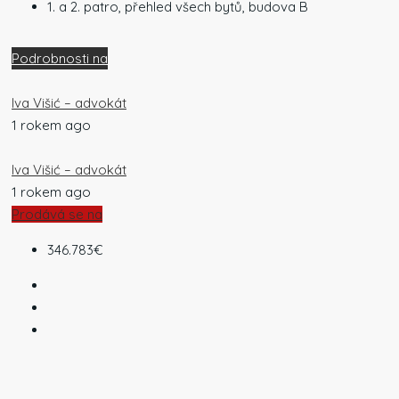
1. a 2. patro, přehled všech bytů, budova B
Podrobnosti na
Iva Višić – advokát
1 rokem ago
Iva Višić – advokát
1 rokem ago
Prodává se na
346.783€