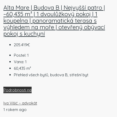
Alta Mare | Budova B | Nejvyšší patro |
~60,435 m² | 1 dvoulůžkový pokoj | 1
koupelna | panoramatická terasa s
výhledem na moře | otevřený obývací
pokoj s kuchyní
205.419€
Postel:
1
Vana:
1
60,435
m²
Přehled všech bytů, budova B, střešní byt
Podrobnosti na
Iva Višić – advokát
1 rokem ago