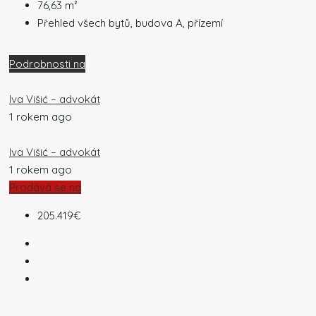
76,63
m²
Přehled všech bytů, budova A, přízemí
Podrobnosti na
Iva Višić – advokát
1 rokem ago
Iva Višić – advokát
1 rokem ago
Prodává se na
205.419€