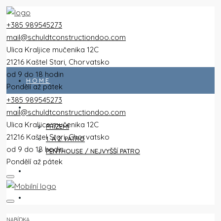
+385 989545273
mail@schuldtconstructiondoo.com
Ulica Kraljice mučenika 12C
21216 Kaštel Stari, Chorvatsko
od 9 do 18 hodin
HOME
Pondělí až pátek
+385 989545273
VŠECHNY PLOCHY
mail@schuldtconstructiondoo.com
Ulica Kraljice mučenika 12C
PŘÍZEMÍ
21216 Kaštel Stari, Chorvatsko
1. A 2. PATRO
od 9 do 18 hodin
PENTHOUSE / NEJVYŠŠÍ PATRO
Pondělí až pátek
VILA
OBRÁZKY
NABÍDKA