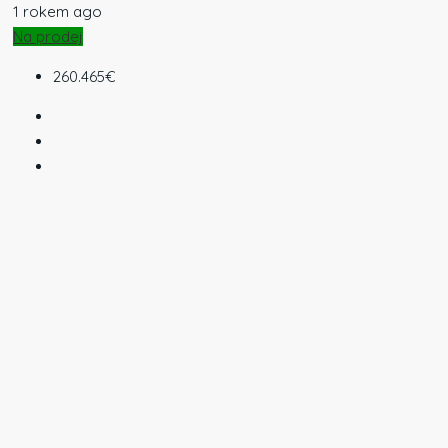
1 rokem ago
Na prodej
260.465€