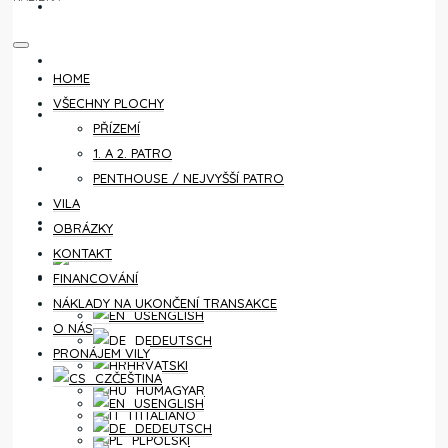
KONTAKT
FINANCOVÁNÍ
HOME
VŠECHNY PLOCHY
NÁKLADY NA UKONČENÍ TRANSAKCE
PŘÍZEMÍ
1. A 2. PATRO
O NÁS
PENTHOUSE / NEJVYŠŠÍ PATRO
VILA
PRONÁJEM VILY
OBRÁZKY
KONTAKT
ČEŠTINA
FINANCOVÁNÍ
NÁKLADY NA UKONČENÍ TRANSAKCE
ENGLISH
O NÁS
DEUTSCH
PRONÁJEM VILY
HRVATSKI
ČEŠTINA
MAGYAR
ENGLISH
ITALIANO
DEUTSCH
POLSKI