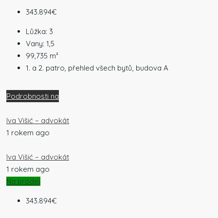
343.894€
Lůžka:
3
Vany:
1,5
99,735
m²
1. a 2. patro, přehled všech bytů, budova A
Podrobnosti na
Iva Višić – advokát
1 rokem ago
Iva Višić – advokát
1 rokem ago
Na prodej
343.894€