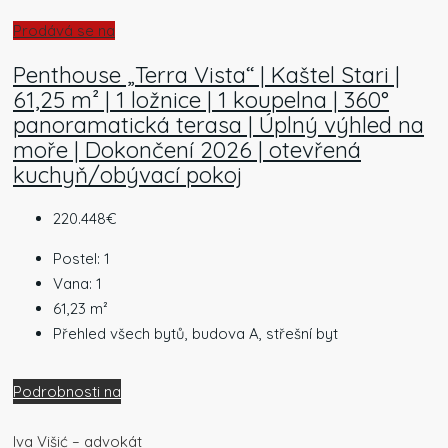
Prodává se na
Penthouse „Terra Vista“ | Kaštel Stari |
61,25 m² | 1 ložnice | 1 koupelna | 360°
panoramatická terasa | Úplný výhled na
moře | Dokončení 2026 | otevřená
kuchyň/obývací pokoj
220.448€
Postel:
1
Vana:
1
61,23
m²
Přehled všech bytů, budova A, střešní byt
Podrobnosti na
Iva Višić – advokát