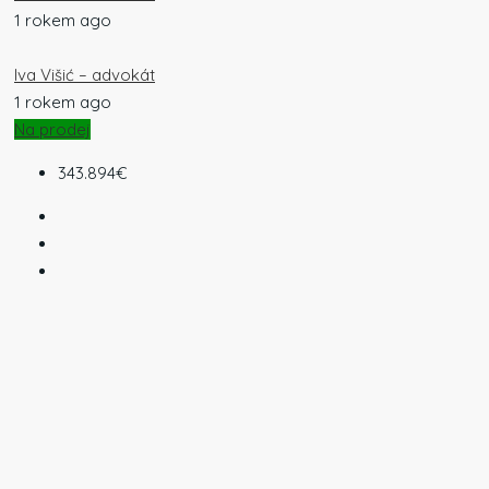
1 rokem ago
Iva Višić – advokát
1 rokem ago
Na prodej
343.894€