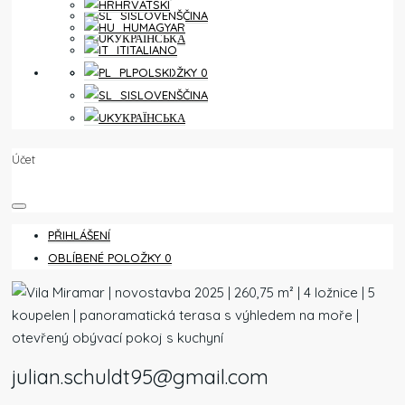
HRVATSKI
SLOVENŠČINA
MAGYAR
УКРАЇНСЬКА
ITALIANO
OBLÍBENÉ POLOŽKY
0
POLSKI
SLOVENŠČINA
УКРАЇНСЬКА
Účet
PŘIHLÁŠENÍ
OBLÍBENÉ POLOŽKY
0
julian.schuldt95@gmail.com