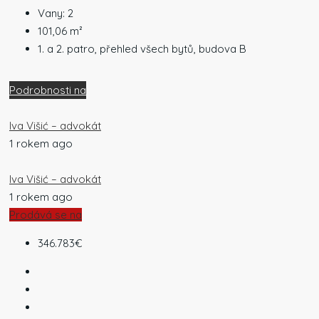
Vany:
2
101,06
m²
1. a 2. patro, přehled všech bytů, budova B
Podrobnosti na
Iva Višić – advokát
1 rokem ago
Iva Višić – advokát
1 rokem ago
Prodává se na
346.783€