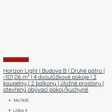
Prodává se na
Horizon Light | Budova B | Druhé patro |
~101,06 m² | 4 dvoulůžkové pokoje | 2
koupelny | 2 balkony | úložné prostory |
otevřený obývací pokoj/kuchyně
346.783€
Lůžka:
4