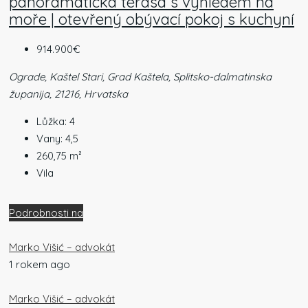
panoramatická terasa s výhledem na
moře | otevřený obývací pokoj s kuchyní
914.900€
Ograde, Kaštel Stari, Grad Kaštela, Splitsko-dalmatinska
županija, 21216, Hrvatska
Lůžka:
4
Vany:
4,5
260,75
m²
Vila
Podrobnosti na
Marko Višić – advokát
1 rokem ago
Marko Višić – advokát