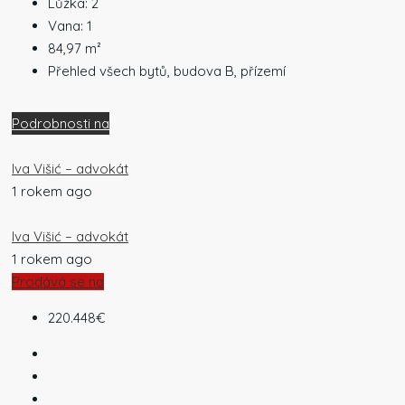
Lůžka:
2
Vana:
1
84,97
m²
Přehled všech bytů, budova B, přízemí
Podrobnosti na
Iva Višić – advokát
1 rokem ago
Iva Višić – advokát
1 rokem ago
Prodává se na
220.448€