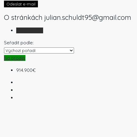
Odeslat e-mail
O stránkách julian.schuldt95@gmail.com
Seznamy (9)
Seřadit podle:
Na prodej
914.900€