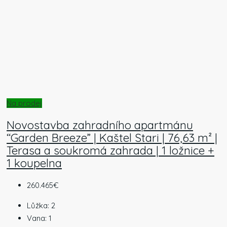
Na prodej
Novostavba zahradního apartmánu
“Garden Breeze” | Kaštel Stari | 76,63 m² |
Terasa a soukromá zahrada | 1 ložnice +
1 koupelna
260.465€
Lůžka:
2
Vana:
1