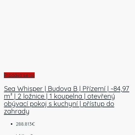
Prodává se na
Sea Whisper | Budova B | Přízemí | ~84,97
m² | 2 ložnice | 1 koupelna | otevřený
obývací pokoj s kuchyní | přístup do
zahrady
288.813€