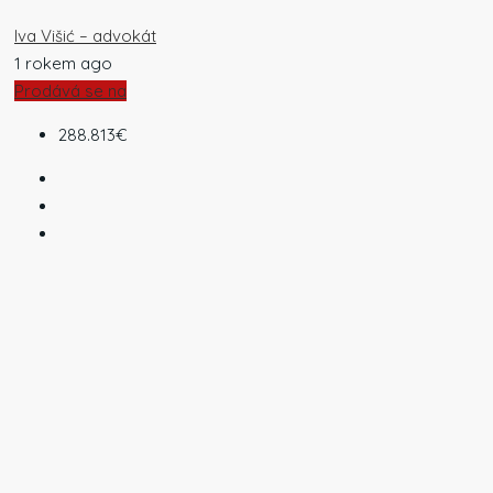
Iva Višić – advokát
1 rokem ago
Prodává se na
288.813€