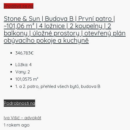
Prodává se na
Stone & Sun | Budova B | První patro |
~101,06 m² | 4 ložnice | 2 koupelny | 2
balkony | úložné prostory | otevřený plán
obývacího pokoje a kuchyně
346.783€
Lůžka:
4
Vany:
2
101,0575
m²
1. a 2. patro, přehled všech bytů, budova B
Podrobnosti na
Iva Višić – advokát
1 rokem ago