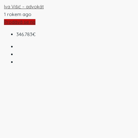
Iva Višić – advokát
1 rokem ago
Prodává se na
346.783€