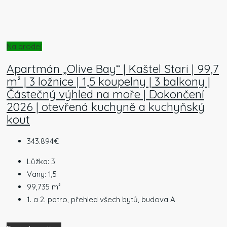
Na prodej
Apartmán „Olive Bay“ | Kaštel Stari | 99,7
m² | 3 ložnice | 1,5 koupelny | 3 balkony |
Částečný výhled na moře | Dokončení
2026 | otevřená kuchyně a kuchyňský
kout
343.894€
Lůžka:
3
Vany:
1,5
99,735
m²
1. a 2. patro, přehled všech bytů, budova A