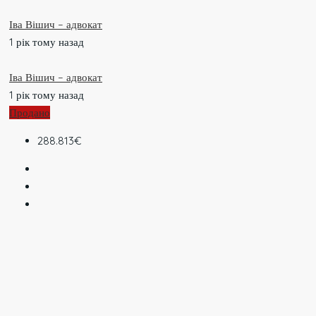
Іва Вішич – адвокат
1 рік тому назад
Іва Вішич – адвокат
1 рік тому назад
Продано
288.813€