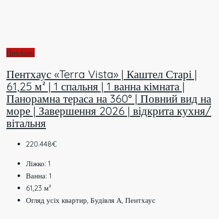
Продано
Пентхаус «Terra Vista» | Каштел Старі |
61,25 м² | 1 спальня | 1 ванна кімната |
Панорамна тераса на 360° | Повний вид на
море | Завершення 2026 | відкрита кухня/
вітальня
220.448€
Ліжко:
1
Ванна:
1
61,23
м²
Огляд усіх квартир, Будівля А, Пентхаус