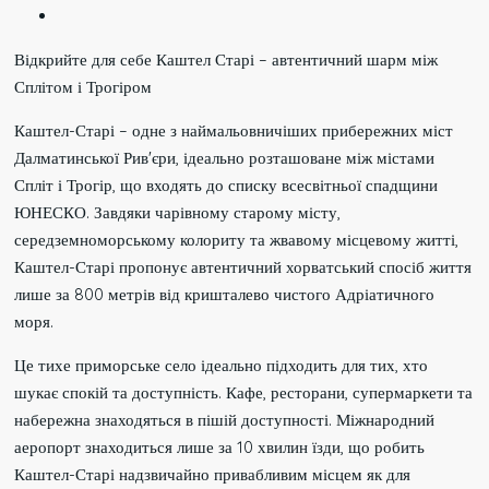
Відкрийте для себе Каштел Старі – автентичний шарм між
Сплітом і Трогіром
Каштел-Старі – одне з наймальовничіших прибережних міст
Далматинської Рив'єри, ідеально розташоване між містами
Спліт і Трогір, що входять до списку всесвітньої спадщини
ЮНЕСКО. Завдяки чарівному старому місту,
середземноморському колориту та жвавому місцевому житті,
Каштел-Старі пропонує автентичний хорватський спосіб життя
лише за 800 метрів від кришталево чистого Адріатичного
моря.
Це тихе приморське село ідеально підходить для тих, хто
шукає спокій та доступність. Кафе, ресторани, супермаркети та
набережна знаходяться в пішій доступності. Міжнародний
аеропорт знаходиться лише за 10 хвилин їзди, що робить
Каштел-Старі надзвичайно привабливим місцем як для