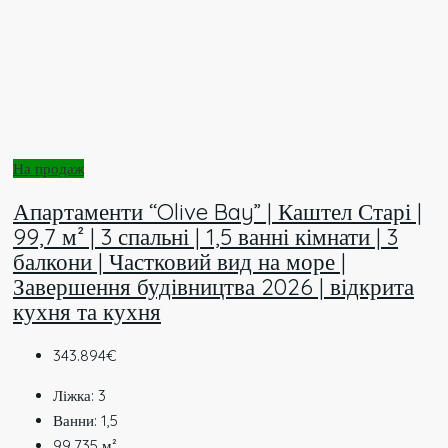
На продаж
Апартаменти “Olive Bay” | Каштел Старі |
99,7 м² | 3 спальні | 1,5 ванні кімнати | 3
балкони | Частковий вид на море |
Завершення будівництва 2026 | відкрита
кухня та кухня
343.894€
Ліжка:
3
Ванни:
1,5
99,735
м²