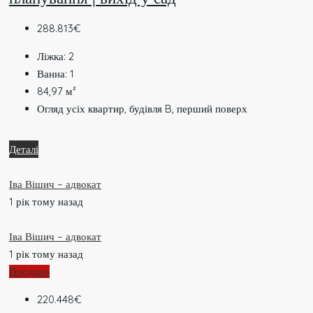
288.813€
Ліжка:
2
Ванна:
1
84,97
м²
Огляд усіх квартир, будівля B, перший поверх
Деталі
Іва Вішич – адвокат
1 рік тому назад
Іва Вішич – адвокат
1 рік тому назад
Продано
220.448€