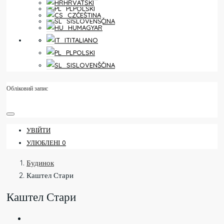
HRVATSKI
POLSKI
ČEŠTINA
SLOVENŠČINA
MAGYAR
УЛЮБЛЕНІ
0
ITALIANO
POLSKI
SLOVENŠČINA
Обліковий запис
УВІЙТИ
УЛЮБЛЕНІ
0
Будинок
Каштел Стари
Каштел Стари