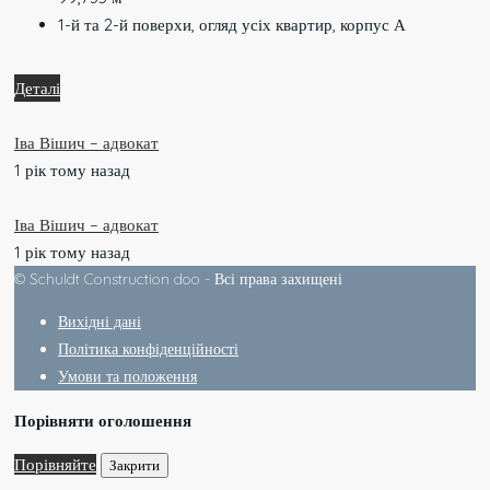
1-й та 2-й поверхи, огляд усіх квартир, корпус А
Деталі
Іва Вішич – адвокат
1 рік тому назад
Іва Вішич – адвокат
1 рік тому назад
© Schuldt Construction doo - Всі права захищені
Вихідні дані
Політика конфіденційності
Умови та положення
Порівняти оголошення
Порівняйте
Закрити