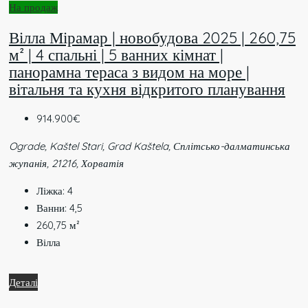
На продаж
Вілла Мірамар | новобудова 2025 | 260,75
м² | 4 спальні | 5 ванних кімнат |
панорамна тераса з видом на море |
вітальня та кухня відкритого планування
914.900€
Ograde, Kaštel Stari, Grad Kaštela, Сплітсько-далматинська
жупанія, 21216, Хорватія
Ліжка:
4
Ванни:
4,5
260,75
м²
Вілла
Деталі