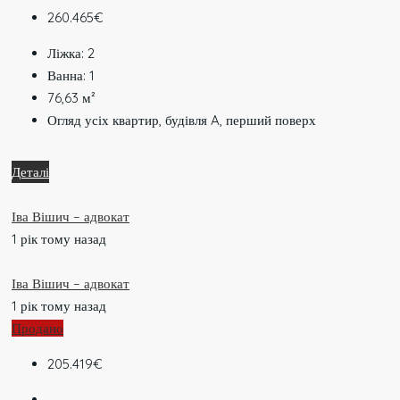
260.465€
Ліжка:
2
Ванна:
1
76,63
м²
Огляд усіх квартир, будівля A, перший поверх
Деталі
Іва Вішич – адвокат
1 рік тому назад
Іва Вішич – адвокат
1 рік тому назад
Продано
205.419€