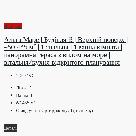
Продано
Альта Маре | Будівля B | Верхній поверх |
~60 435 м² | 1 спальня | 1 ванна кімната |
панорамна тераса з видом на море |
вітальня/кухня відкритого планування
205.419€
Ліжко:
1
Ванна:
1
60,435
м²
Огляд усіх квартир, корпус B, пентхаус
Деталі