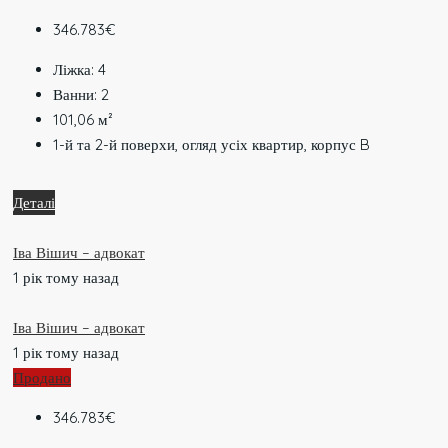
346.783€
Ліжка:
4
Ванни:
2
101,06
м²
1-й та 2-й поверхи, огляд усіх квартир, корпус B
Деталі
Іва Вішич – адвокат
1 рік тому назад
Іва Вішич – адвокат
1 рік тому назад
Продано
346.783€