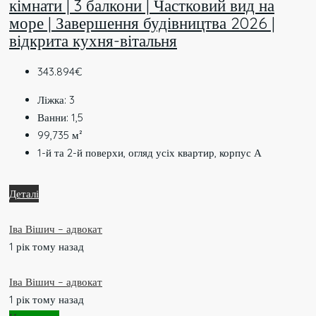
кімнати | 3 балкони | Частковий вид на
море | Завершення будівництва 2026 |
відкрита кухня-вітальня
343.894€
Ліжка:
3
Ванни:
1,5
99,735
м²
1-й та 2-й поверхи, огляд усіх квартир, корпус А
Деталі
Іва Вішич – адвокат
1 рік тому назад
Іва Вішич – адвокат
1 рік тому назад