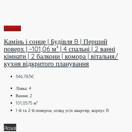
Продано
Камінь і сонце | Будівля B | Перший
поверх | ~101,06 м² | 4 спальні | 2 ванні
кімнати | 2 балкони | комора | вітальня/
кухня відкритого планування
346.783€
Ліжка:
4
Ванни:
2
101,0575
м²
1-й та 2-й поверхи, огляд усіх квартир, корпус B
Деталі