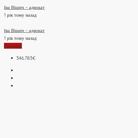
Іва Вішич – адвокат
1 рік тому назад
Іва Вішич – адвокат
1 рік тому назад
Продано
346.783€