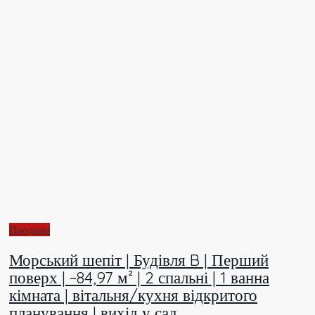
Продано
Морський шепіт | Будівля B | Перший
поверх | ~84,97 м² | 2 спальні | 1 ванна
кімната | вітальня/кухня відкритого
планування | вихід у сад