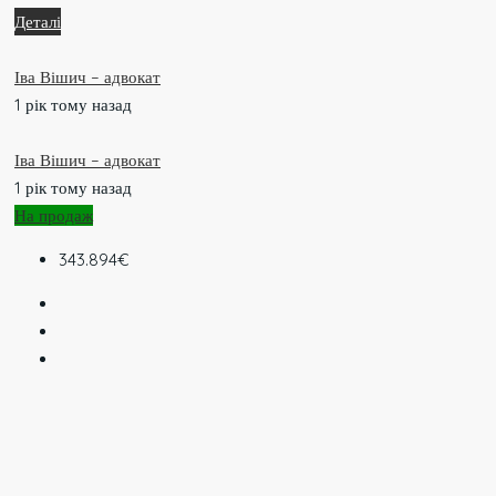
Деталі
Іва Вішич – адвокат
1 рік тому назад
Іва Вішич – адвокат
1 рік тому назад
На продаж
343.894€