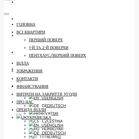
КОНТАКТИ
ФІНАНСУВАННЯ
ГОЛОВНА
ВСІ КВАРТИРИ
ВИТРАТИ НА ЗАКРИТТЯ УГОДИ
ПЕРШИЙ ПОВЕРХ
1-Й ТА 2-Й ПОВЕРХИ
ПРО НАС
ПЕНТХАУС/ВЕРХНІЙ ПОВЕРХ
ВІЛЛА
ОРЕНДА ВІЛЛИ
ЗОБРАЖЕННЯ
КОНТАКТИ
УКРАЇНСЬКА
ФІНАНСУВАННЯ
ВИТРАТИ НА ЗАКРИТТЯ УГОДИ
ENGLISH
ПРО НАС
DEUTSCH
ОРЕНДА ВІЛЛИ
HRVATSKI
УКРАЇНСЬКА
ČEŠTINA
ENGLISH
MAGYAR
DEUTSCH
ITALIANO