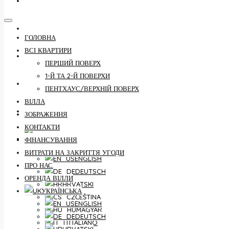
КОНТАКТИ
ФІНАНСУВАННЯ
ГОЛОВНА
ВСІ КВАРТИРИ
ВИТРАТИ НА ЗАКРИТТЯ УГОДИ
ПЕРШИЙ ПОВЕРХ
1-Й ТА 2-Й ПОВЕРХИ
ПРО НАС
ПЕНТХАУС/ВЕРХНІЙ ПОВЕРХ
ВІЛЛА
ОРЕНДА ВІЛЛИ
ЗОБРАЖЕННЯ
КОНТАКТИ
УКРАЇНСЬКА
ФІНАНСУВАННЯ
ВИТРАТИ НА ЗАКРИТТЯ УГОДИ
ENGLISH
ПРО НАС
DEUTSCH
ОРЕНДА ВІЛЛИ
HRVATSKI
УКРАЇНСЬКА
ČEŠTINA
ENGLISH
MAGYAR
DEUTSCH
ITALIANO