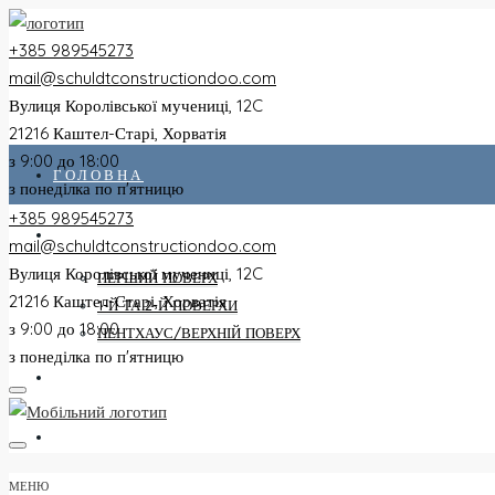
+385 989545273
mail@schuldtconstructiondoo.com
Вулиця Королівської мучениці, 12C
21216 Каштел-Старі, Хорватія
з 9:00 до 18:00
ГОЛОВНА
з понеділка по п'ятницю
+385 989545273
ВСІ КВАРТИРИ
mail@schuldtconstructiondoo.com
Вулиця Королівської мучениці, 12C
ПЕРШИЙ ПОВЕРХ
21216 Каштел-Старі, Хорватія
1-Й ТА 2-Й ПОВЕРХИ
з 9:00 до 18:00
ПЕНТХАУС/ВЕРХНІЙ ПОВЕРХ
з понеділка по п'ятницю
ВІЛЛА
ЗОБРАЖЕННЯ
МЕНЮ