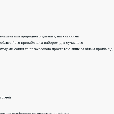
а елементами природного дизайну, натхненними
роблять його привабливим вибором для сучасного
одами сонця та позачасовою простотою лише за кілька кроків від
я сімей
езпечує комфортну температуру цілий рік.