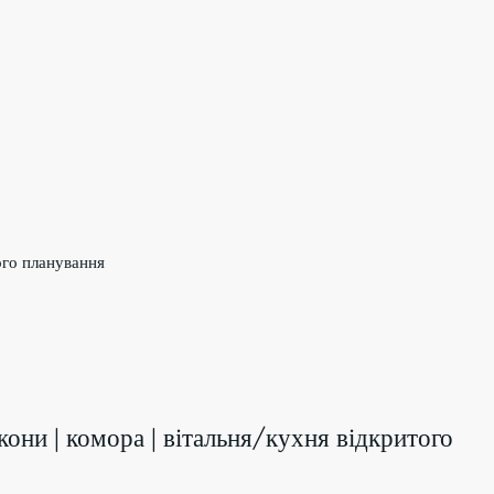
того планування
алкони | комора | вітальня/кухня відкритого