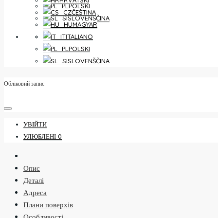
HRVATSKI
POLSKI
ČEŠTINA
SLOVENŠČINA
MAGYAR
УЛЮБЛЕНІ
0
ITALIANO
POLSKI
SLOVENŠČINA
Обліковий запис
УВІЙТИ
УЛЮБЛЕНІ
0
Опис
Деталі
Адреса
Плани поверхів
Особливості