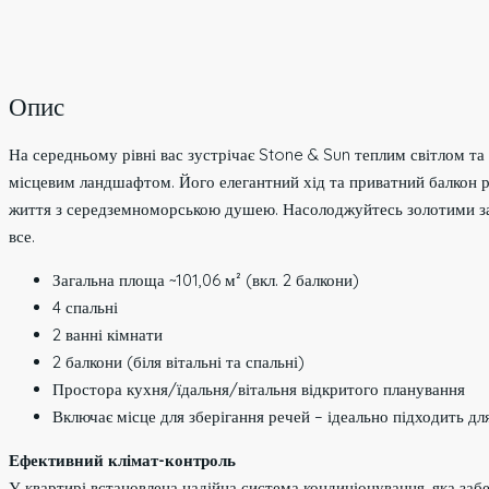
Опис
На середньому рівні вас зустрічає Stone & Sun теплим світлом т
місцевим ландшафтом. Його елегантний хід та приватний балкон 
життя з середземноморською душею. Насолоджуйтесь золотими зах
все.
Загальна площа ~101,06 м² (вкл. 2 балкони)
4 спальні
2 ванні кімнати
2 балкони (біля вітальні та спальні)
Простора кухня/їдальня/вітальня відкритого планування
Включає місце для зберігання речей – ідеально підходить дл
Ефективний клімат-контроль
У квартирі встановлена надійна система кондиціонування, яка заб