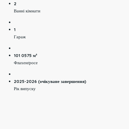
2
Ванні кімнати
1
Гараж
101 0575 м²
Флахенґросе
2025-2026 (очікуване завершення)
Рік випуску