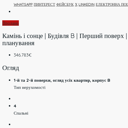
WHATSAPP
ПИНТЕРЕСТ
ФЕЙСБУК
Х
LINKEDIN
ЕЛЕКТРОННА ПО
Продано
Камінь і сонце | Будівля B | Перший поверх | 
планування
346.783€
Огляд
1-й та 2-й поверхи, огляд усіх квартир, корпус B
Тип нерухомості
4
Спальні