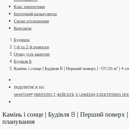
Клас енергетики
Іпотечний калькулятор
Схожі оголошення
Контакти
Будинок
1-й та 2-й поверхи
Огляд усіх квартир
Будівля Б
Камінь і сонце | Будівля B | Перший поверх | ~101,06 м² | 4 с
ПОДІЛИТИСЯ НА:
WHATSAPP
ПИНТЕРЕСТ
ФЕЙСБУК
Х
LINKEDIN
ЕЛЕКТРОННА ПО
Камінь і сонце | Будівля B | Перший поверх | 
планування