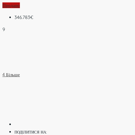
Продано
346.783€
9
4 Більше
ПОДІЛИТИСЯ НА: