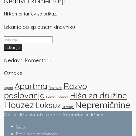
Nedavni komentarji
Ni komentarjev za prikaz.
Iskanje po spletnem dnevniku
Iskanje
Nedavni komentarji
Oznake
Apartma
Razvoj
Agent
Poslovno
poslovanja
Hiša za družine
Demo
Finance
Houzez
Nepremičnine
Luksuz
Trženje
© Schuldt Construction d.o.o. - Vse pravice pridržane
Odtis
Pravilnik o zasebnosti