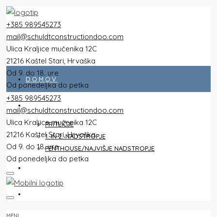
+385 989545273
mail@schuldtconstructiondoo.com
Ulica Kraljice mučenika 12C
21216 Kaštel Stari, Hrvaška
Od 9. do 18. ure
DOMOV
Od ponedeljka do petka
+385 989545273
VSE PLOŠČINE
mail@schuldtconstructiondoo.com
Ulica Kraljice mučenika 12C
PRITLIČJE
21216 Kaštel Stari, Hrvaška
1. IN 2. NADSTROPJE
Od 9. do 18. ure
PENTHOUSE/NAJVIŠJE NADSTROPJE
Od ponedeljka do petka
VILLA
SLIKE
MENI