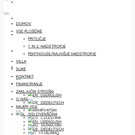
KONTAKT
FINANCIRANJE
DOMOV
VSE PLOŠČINE
ZAKLJUČNI STROŠKI
PRITLIČJE
1. IN 2. NADSTROPJE
O NAS
PENTHOUSE/NAJVIŠJE NADSTROPJE
VILLA
NAJEM VILE
SLIKE
KONTAKT
SLOVENŠČINA
FINANCIRANJE
ZAKLJUČNI STROŠKI
ENGLISH
O NAS
DEUTSCH
NAJEM VILE
HRVATSKI
SLOVENŠČINA
ČEŠTINA
ENGLISH
MAGYAR
DEUTSCH
ITALIANO