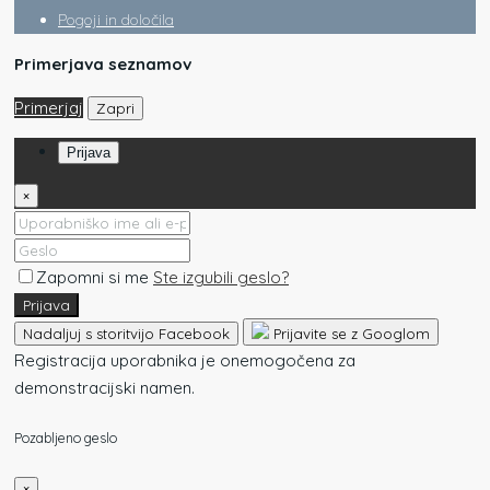
Pogoji in določila
Primerjava seznamov
Primerjaj
Zapri
Prijava
×
Zapomni si me
Ste izgubili geslo?
Prijava
Nadaljuj s storitvijo Facebook
Prijavite se z Googlom
Registracija uporabnika je onemogočena za
demonstracijski namen.
Pozabljeno geslo
×