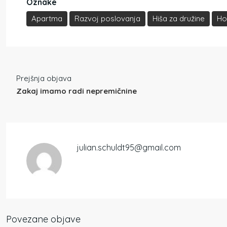
Oznake
Apartma
Razvoj poslovanja
Hiša za družine
Ho
Prejšnja objava
Zakaj imamo radi nepremičnine
julian.schuldt95@gmail.com
Povezane objave