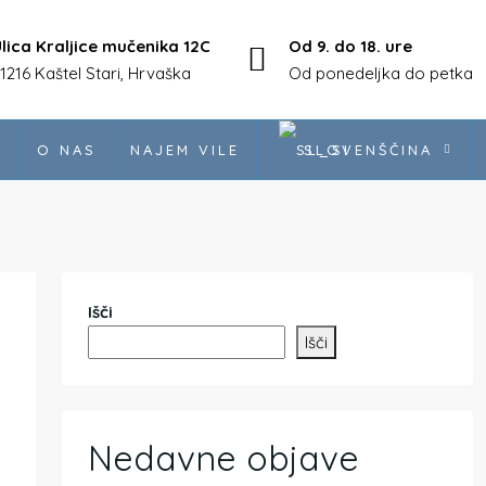
lica Kraljice mučenika 12C
Od 9. do 18. ure
1216 Kaštel Stari, Hrvaška
Od ponedeljka do petka
I
O NAS
NAJEM VILE
SLOVENŠČINA
Išči
Išči
Nedavne objave