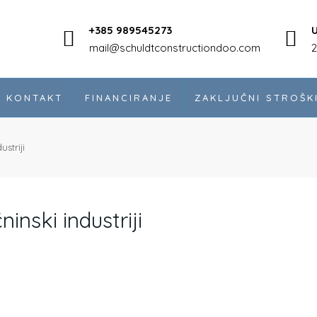
+385 989545273
U
mail@schuldtconstructiondoo.com
2
KONTAKT
FINANCIRANJE
ZAKLJUČNI STROŠK
striji
inski industriji