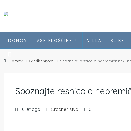
DOMOV
VSE PLOŠČINE
VILLA
SLIKE
Domov
Gradbeništvo
Spoznajte resnico o nepremičninski indu
Spoznajte resnico o nepremičn
10 let ago
Gradbeništvo
0