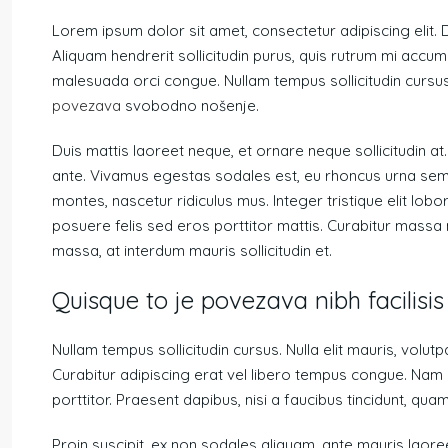
Lorem ipsum dolor sit amet, consectetur adipiscing elit. 
Aliquam hendrerit sollicitudin purus, quis rutrum mi accu
malesuada orci congue. Nullam tempus sollicitudin cursus.
povezava
svobodno nošenje.
Duis mattis laoreet neque, et ornare neque sollicitudin a
ante. Vivamus egestas sodales est, eu rhoncus urna semp
montes, nascetur ridiculus mus. Integer tristique elit lob
posuere felis sed eros porttitor mattis. Curabitur massa m
massa, at interdum mauris sollicitudin et.
Quisque to je povezava nibh facilis
Nullam tempus sollicitudin cursus. Nulla elit mauris, volutp
Curabitur adipiscing erat vel libero tempus congue. Nam
porttitor. Praesent dapibus, nisi a faucibus tincidunt, qua
Proin suscipit, ex non sodales aliquam, ante mauris laore