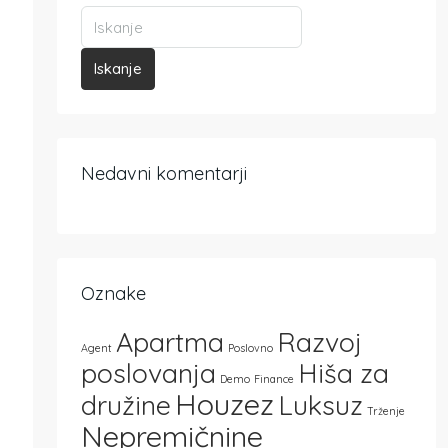
Iskanje
Nedavni komentarji
Oznake
Apartma
Razvoj
Agent
Poslovno
poslovanja
Hiša za
Demo
Finance
Houzez
družine
Luksuz
Trženje
Nepremičnine