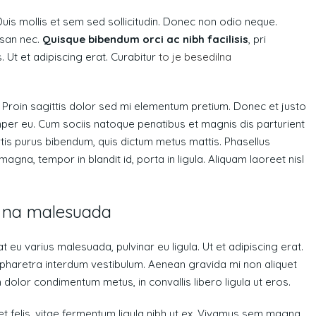
Duis mollis et sem sed sollicitudin. Donec non odio neque.
msan nec.
Quisque bibendum orci ac nibh facilisis
, pri
 Ut et adipiscing erat. Curabitur
to je besedilna
t. Proin sagittis dolor sed mi elementum pretium. Donec et justo
er eu. Cum sociis natoque penatibus et magnis dis parturient
ortis purus bibendum, quis dictum metus mattis. Phasellus
agna, tempor in blandit id, porta in ligula. Aliquam laoreet nisl
is na malesuada
at eu varius malesuada, pulvinar eu ligula. Ut et adipiscing erat.
 pharetra interdum vestibulum. Aenean gravida mi non aliquet
m dolor condimentum metus, in convallis libero ligula ut eros.
et felis, vitae fermentum ligula nibh ut ex. Vivamus sem magna,