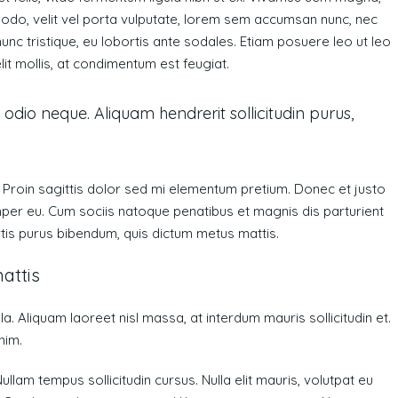
modo, velit vel porta vulputate, lorem sem accumsan nunc, nec
nunc tristique, eu lobortis ante sodales. Etiam posuere leo ut leo
elit mollis, at condimentum est feugiat.
 odio neque. Aliquam hendrerit sollicitudin purus,
t. Proin sagittis dolor sed mi elementum pretium. Donec et justo
er eu. Cum sociis natoque penatibus et magnis dis parturient
ortis purus bibendum, quis dictum metus mattis.
attis
a. Aliquam laoreet nisl massa, at interdum mauris sollicitudin et.
nim.
Nullam tempus sollicitudin cursus. Nulla elit mauris, volutpat eu