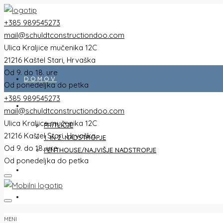
+385 989545273
mail@schuldtconstructiondoo.com
Ulica Kraljice mučenika 12C
21216 Kaštel Stari, Hrvaška
Od 9. do 18. ure
DOMOV
Od ponedeljka do petka
+385 989545273
VSE PLOŠČINE
mail@schuldtconstructiondoo.com
Ulica Kraljice mučenika 12C
PRITLIČJE
21216 Kaštel Stari, Hrvaška
1. IN 2. NADSTROPJE
Od 9. do 18. ure
PENTHOUSE/NAJVIŠJE NADSTROPJE
Od ponedeljka do petka
VILLA
SLIKE
MENI