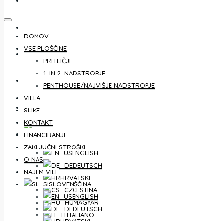
KONTAKT
FINANCIRANJE
DOMOV
VSE PLOŠČINE
ZAKLJUČNI STROŠKI
PRITLIČJE
1. IN 2. NADSTROPJE
O NAS
PENTHOUSE/NAJVIŠJE NADSTROPJE
VILLA
NAJEM VILE
SLIKE
KONTAKT
SLOVENŠČINA
FINANCIRANJE
ZAKLJUČNI STROŠKI
ENGLISH
O NAS
DEUTSCH
NAJEM VILE
HRVATSKI
SLOVENŠČINA
ČEŠTINA
ENGLISH
MAGYAR
DEUTSCH
ITALIANO