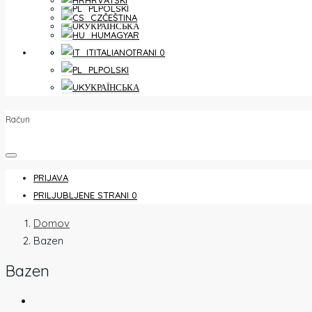
HRVATSKI
POLSKI
ČEŠTINA
УКРАЇНСЬКА
MAGYAR
PRILJUBLJENE STRANI
0
ITALIANO
POLSKI
УКРАЇНСЬКА
Račun
PRIJAVA
PRILJUBLJENE STRANI
0
Domov
Bazen
Bazen