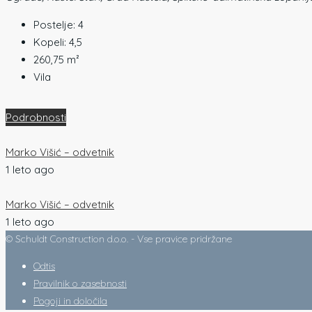
Postelje:
4
Kopeli:
4,5
260,75
m²
Vila
Podrobnosti
Marko Višić – odvetnik
1 leto ago
Marko Višić – odvetnik
1 leto ago
© Schuldt Construction d.o.o. - Vse pravice pridržane
Odtis
Pravilnik o zasebnosti
Pogoji in določila