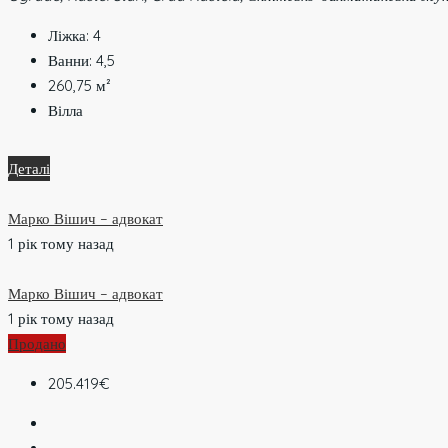
Ліжка:
4
Ванни:
4,5
260,75
м²
Вілла
Деталі
Марко Вішич – адвокат
1 рік тому назад
Марко Вішич – адвокат
1 рік тому назад
Продано
205.419€