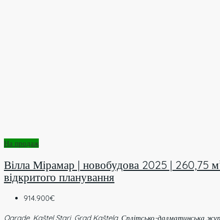
На продаж
Вілла Мірамар | новобудова 2025 | 260,75 м² 
відкритого планування
914.900€
Ograde, Kaštel Stari, Grad Kaštela, Сплітсько-далматинська жуп