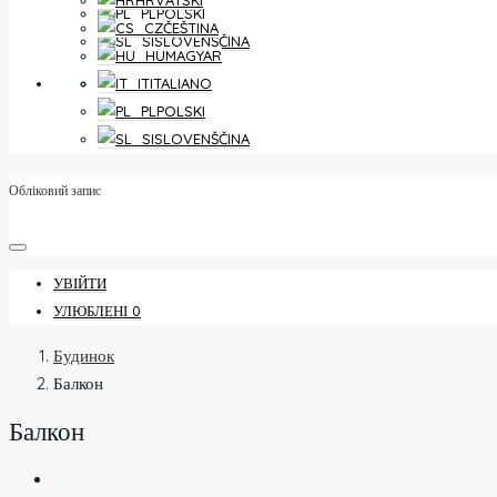
HRVATSKI
POLSKI
ČEŠTINA
SLOVENŠČINA
MAGYAR
УЛЮБЛЕНІ
0
ITALIANO
POLSKI
SLOVENŠČINA
Обліковий запис
УВІЙТИ
УЛЮБЛЕНІ
0
Будинок
Балкон
Балкон