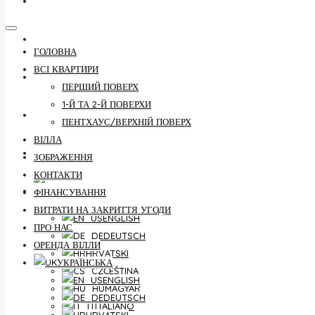
КОНТАКТИ
ФІНАНСУВАННЯ
ГОЛОВНА
ВСІ КВАРТИРИ
ВИТРАТИ НА ЗАКРИТТЯ УГОДИ
ПЕРШИЙ ПОВЕРХ
1-Й ТА 2-Й ПОВЕРХИ
ПРО НАС
ПЕНТХАУС/ВЕРХНІЙ ПОВЕРХ
ВІЛЛА
ОРЕНДА ВІЛЛИ
ЗОБРАЖЕННЯ
КОНТАКТИ
УКРАЇНСЬКА
ФІНАНСУВАННЯ
ВИТРАТИ НА ЗАКРИТТЯ УГОДИ
ENGLISH
ПРО НАС
DEUTSCH
ОРЕНДА ВІЛЛИ
HRVATSKI
УКРАЇНСЬКА
ČEŠTINA
ENGLISH
MAGYAR
DEUTSCH
ITALIANO