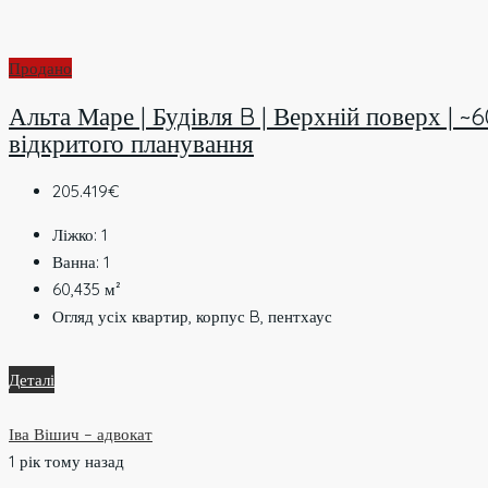
Продано
Альта Маре | Будівля B | Верхній поверх | ~6
відкритого планування
205.419€
Ліжко:
1
Ванна:
1
60,435
м²
Огляд усіх квартир, корпус B, пентхаус
Деталі
Іва Вішич – адвокат
1 рік тому назад