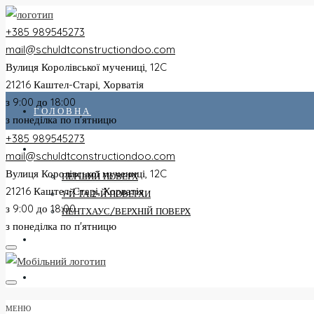
+385 989545273
mail@schuldtconstructiondoo.com
Вулиця Королівської мучениці, 12C
21216 Каштел-Старі, Хорватія
з 9:00 до 18:00
ГОЛОВНА
з понеділка по п'ятницю
+385 989545273
ВСІ КВАРТИРИ
mail@schuldtconstructiondoo.com
Вулиця Королівської мучениці, 12C
ПЕРШИЙ ПОВЕРХ
21216 Каштел-Старі, Хорватія
1-Й ТА 2-Й ПОВЕРХИ
з 9:00 до 18:00
ПЕНТХАУС/ВЕРХНІЙ ПОВЕРХ
з понеділка по п'ятницю
ВІЛЛА
ЗОБРАЖЕННЯ
МЕНЮ