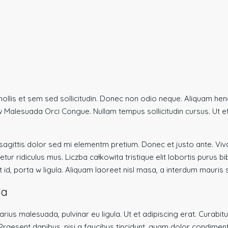
ollis et sem sed sollicitudin. Donec non odio neque. Aliquam hendr
w Malesuada Orci Congue. Nullam tempus sollicitudin cursus. Ut et
oin sagittis dolor sed mi elementm pretium. Donec et justo ante.
ur ridiculus mus. Liczba całkowita tristique elit lobortis purus 
d, porta w ligula. Aliquam laoreet nisl masa, a interdum mauris sol
da
 varius malesuada, pulvinar eu ligula. Ut et adipiscing erat. Cura
raesent dapibus, nisi a faucibus tincidunt, quam dolor condimentum