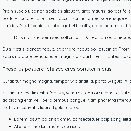
Proin suscipit, ex non sodales aliquam, ante mauris laoreet feli
porta vulputate, lorem sem accumsan nunc, nec scelerisque elit t
ultricies. Morbi vehicula nulla eget elit mollis, condimentum est f
Duis mollis et sem sed sollicitudin. Donec non odio neque.
Duis Mattis laoreet neque, et ornare neque sollicitudin at. Pr
sociis natoque penatibus et magnis dis parturient montes, nascet
Phasellus posuere felis sed eros porttitor mattis
Curabitur magna magna, tempor w blandit id, porta w ligula. Aliqua
Nullam, to jest link nibh facilisis, w malesuada orci congue. Nulla
adipiscing erat vel libero tempus congue. Nam pharetra interdu
metus, in convallis libero ligula ut eros.
Lorem ipsum dolor sit amet, consectetuer adipiscing elita
Aliquam tincidunt mauris eu risus.