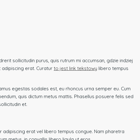
erit sollicitudin purus, quis rutrum mi accumsan, gdzie indziej
 adipiscing erat. Curatur
to jest link tekstowy
libero tempus
 Vivamus egestas sodales est, eu rhoncus urna semper eu. Cum
bibendum, quis dictum metus mattis. Phasellus posuere felis sed
licitudin et.
bitur adipiscing erat vel libero tempus congue. Nam pharetra
 metus, in convallis libero ligula ut eros.