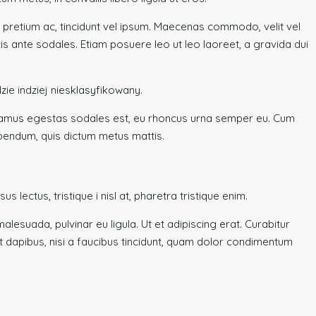
ut pretium ac, tincidunt vel ipsum. Maecenas commodo, velit vel
is ante sodales. Etiam posuere leo ut leo laoreet, a gravida dui
zie indziej niesklasyfikowany.
 Vivamus egestas sodales est, eu rhoncus urna semper eu. Cum
bibendum, quis dictum metus mattis.
 lectus, tristique i nisl at, pharetra tristique enim.
malesuada, pulvinar eu ligula. Ut et adipiscing erat. Curabitur
 dapibus, nisi a faucibus tincidunt, quam dolor condimentum