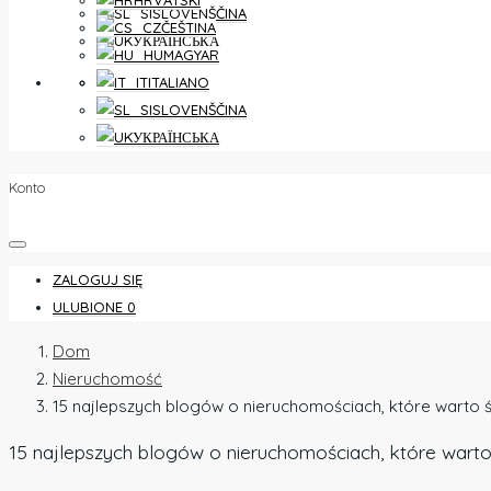
HRVATSKI
SLOVENŠČINA
ČEŠTINA
УКРАЇНСЬКА
MAGYAR
ULUBIONE
0
ITALIANO
SLOVENŠČINA
УКРАЇНСЬКА
Konto
ZALOGUJ SIĘ
ULUBIONE
0
Dom
Nieruchomość
15 najlepszych blogów o nieruchomościach, które warto ś
15 najlepszych blogów o nieruchomościach, które warto