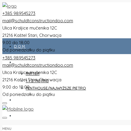
+385 989545273
mail@schuldtconstructiondoo.com
Ulica Kraljice mučenika 12C
21216 Kaštel Stari, Chorwacja
9:00 do 18:00
DOM
Od poniedziałku do piątku
+385 989545273
WSZYSTKIE PŁASZCZE
mail@schuldtconstructiondoo.com
Ulica Kraljice mučenika 12C
PARTER
21216 Kaštel Stari, Chorwacja
1. I 2. PIĘTRO
9:00 do 18:00
PENTHOUSE/NAJWYŻSZE PIĘTRO
Od poniedziałku do piątku
WILLA
OBRAZY
MENU