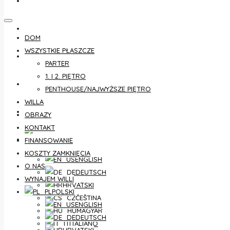
KONTAKT
FINANSOWANIE
DOM
WSZYSTKIE PŁASZCZE
KOSZTY ZAMKNIĘCIA
PARTER
1. I 2. PIĘTRO
O NAS
PENTHOUSE/NAJWYŻSZE PIĘTRO
WILLA
WYNAJEM WILLI
OBRAZY
KONTAKT
POLSKI
FINANSOWANIE
KOSZTY ZAMKNIĘCIA
ENGLISH
O NAS
DEUTSCH
WYNAJEM WILLI
HRVATSKI
POLSKI
ČEŠTINA
ENGLISH
MAGYAR
DEUTSCH
ITALIANO