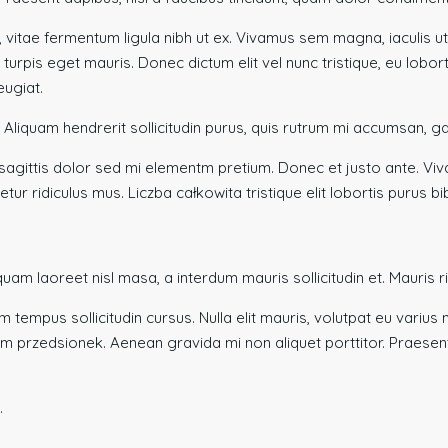
s, vitae fermentum ligula nibh ut ex. Vivamus sem magna, iaculis 
urpis eget mauris. Donec dictum elit vel nunc tristique, eu lobort
eugiat.
 Aliquam hendrerit sollicitudin purus, quis rutrum mi accumsan, gd
oin sagittis dolor sed mi elementm pretium. Donec et justo ante.
ur ridiculus mus. Liczba całkowita tristique elit lobortis purus 
m laoreet nisl masa, a interdum mauris sollicitudin et. Mauris risus
m tempus sollicitudin cursus. Nulla elit mauris, volutpat eu varius 
m przedsionek. Aenean gravida mi non aliquet porttitor. Praesent
.