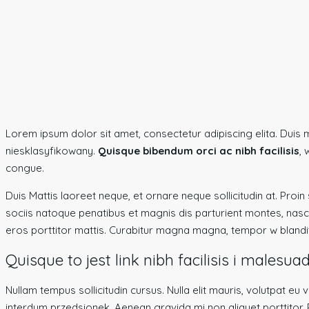
Lorem ipsum dolor sit amet, consectetur adipiscing elita. Duis m
niesklasyfikowany.
Quisque bibendum orci ac nibh facilisis
, 
congue.
Duis Mattis laoreet neque, et ornare neque sollicitudin at. Pr
sociis natoque penatibus et magnis dis parturient montes, nascet
eros porttitor mattis. Curabitur magna magna, tempor w blandit i
Quisque to jest link nibh facilisis i malesua
Nullam tempus sollicitudin cursus. Nulla elit mauris, volutpat eu
interdum przedsionek. Aenean gravida mi non aliquet porttitor. P