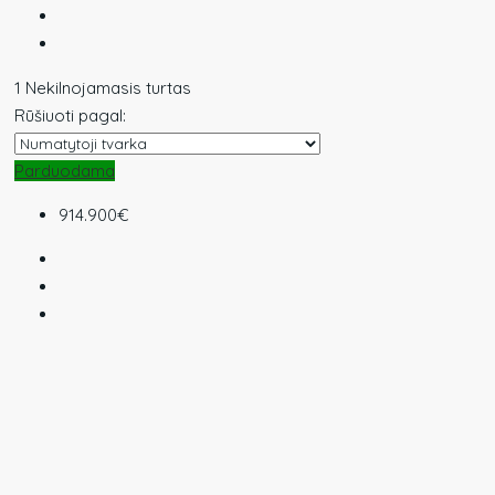
1 Nekilnojamasis turtas
Rūšiuoti pagal:
Parduodama
914.900€