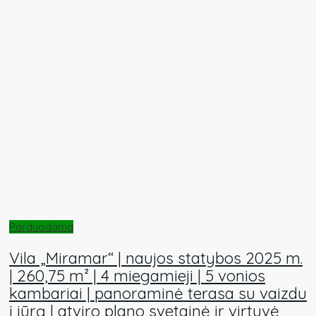
Parduodama
Vila „Miramar“ | naujos statybos 2025 m.
| 260,75 m² | 4 miegamieji | 5 vonios
kambariai | panoraminė terasa su vaizdu
į jūrą | atviro plano svetainė ir virtuvė