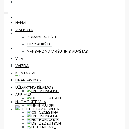
KONTAKTAI
FINANSAVIMAS
NAMAI
VISI BUTAI
UŽDARYMO IŠLAIDOS
PIRMAME AUKŠTE
1 IR 2 AUKŠTAI
APIE MUS
MANSARDA / VIRŠUTINIS AUKŠTAS
VILA
NUOMOKITE VILA
VAIZDAI
KONTAKTAI
LIETUVIŲ KALBA
FINANSAVIMAS
UŽDARYMO IŠLAIDOS
ENGLISH
APIE MUS
DEUTSCH
NUOMOKITE VILA
HRVATSKI
LIETUVIŲ KALBA
ČEŠTINA
ENGLISH
MAGYAR
DEUTSCH
ITALIANO