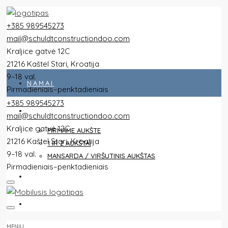
+385 989545273
mail@schuldtconstructiondoo.com
Kraljice gatvė 12C
21216 Kaštel Stari, Kroatija
9–18 val.
NAMAI
Pirmadieniais–penktadieniais
+385 989545273
VISI BUTAI
mail@schuldtconstructiondoo.com
Kraljice gatvė 12C
PIRMAME AUKŠTE
21216 Kaštel Stari, Kroatija
1 IR 2 AUKŠTAI
9–18 val.
MANSARDA / VIRŠUTINIS AUKŠTAS
Pirmadieniais–penktadieniais
VILA
VAIZDAI
MENIU