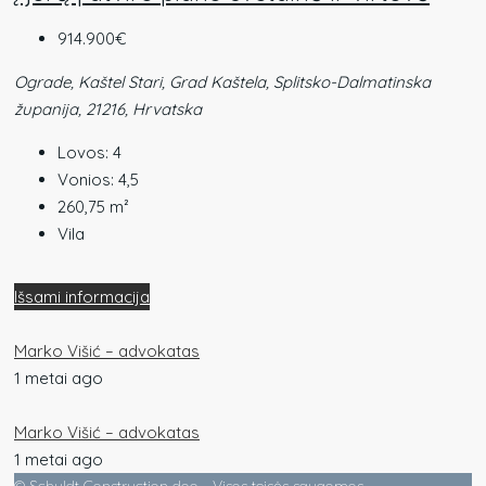
914.900€
Ograde, Kaštel Stari, Grad Kaštela, Splitsko-Dalmatinska
županija, 21216, Hrvatska
Lovos:
4
Vonios:
4,5
260,75
m²
Vila
Išsami informacija
Marko Višić – advokatas
1 metai ago
Marko Višić – advokatas
1 metai ago