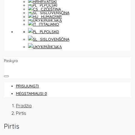
HRVATSKI
POLSKI
ČEŠTINA
SLOVENŠČINA
MAGYAR
УКРАЇНСЬКА
ITALIANO
MĖGSTAMIAUSI
0
POLSKI
SLOVENŠČINA
УКРАЇНСЬКА
Paskyra
PRISIJUNGTI
MĖGSTAMIAUSI
0
Pradžia
Pirtis
Pirtis