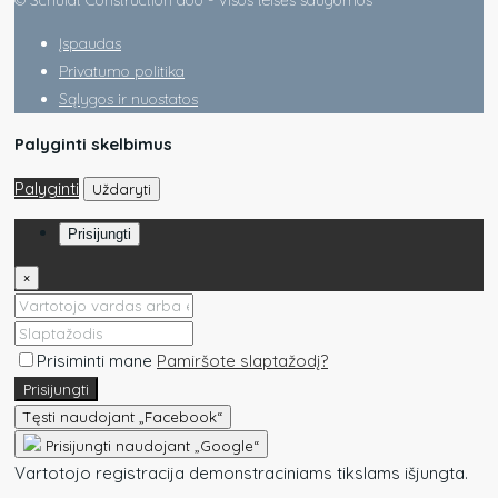
© Schuldt Construction doo - Visos teisės saugomos
Įspaudas
Privatumo politika
Sąlygos ir nuostatos
Palyginti skelbimus
Palyginti
Uždaryti
Prisijungti
×
Prisiminti mane
Pamiršote slaptažodį?
Prisijungti
Tęsti naudojant „Facebook“
Prisijungti naudojant „Google“
Vartotojo registracija demonstraciniams tikslams išjungta.