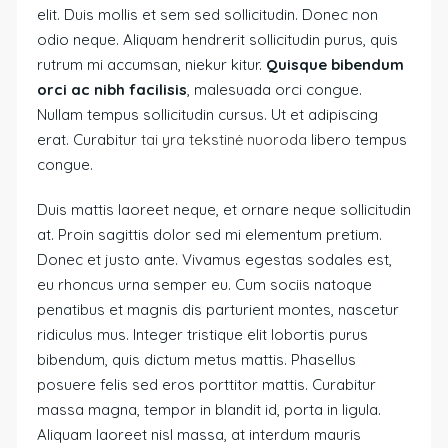
elit. Duis mollis et sem sed sollicitudin. Donec non
odio neque. Aliquam hendrerit sollicitudin purus, quis
rutrum mi accumsan, niekur kitur.
Quisque bibendum
orci ac nibh facilisis
, malesuada orci congue.
Nullam tempus sollicitudin cursus. Ut et adipiscing
erat. Curabitur
tai yra tekstinė nuoroda
libero tempus
congue.
Duis mattis laoreet neque, et ornare neque sollicitudin
at. Proin sagittis dolor sed mi elementum pretium.
Donec et justo ante. Vivamus egestas sodales est,
eu rhoncus urna semper eu. Cum sociis natoque
penatibus et magnis dis parturient montes, nascetur
ridiculus mus. Integer tristique elit lobortis purus
bibendum, quis dictum metus mattis. Phasellus
posuere felis sed eros porttitor mattis. Curabitur
massa magna, tempor in blandit id, porta in ligula.
Aliquam laoreet nisl massa, at interdum mauris