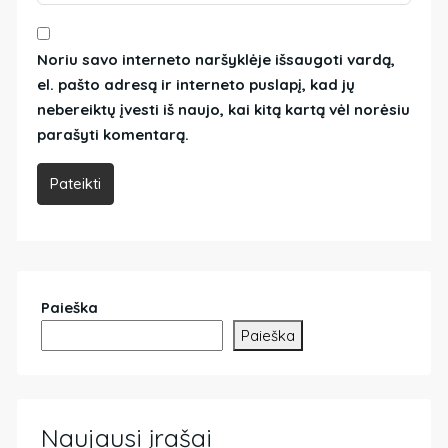
Noriu savo interneto naršyklėje išsaugoti vardą,
el. pašto adresą ir interneto puslapį, kad jų
nebereiktų įvesti iš naujo, kai kitą kartą vėl norėsiu
parašyti komentarą.
Pateikti
Paieška
Paieška
Naujausi įrašai