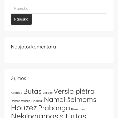
Paieška
Naujausi komentarai
Žymos
Butas
Verslo plėtra
Agentas
Verslas
Namai šeimoms
Demonstracija
Finansai
Houzez
Prabanga
Rinkodara
Nekilnojamasis turtas