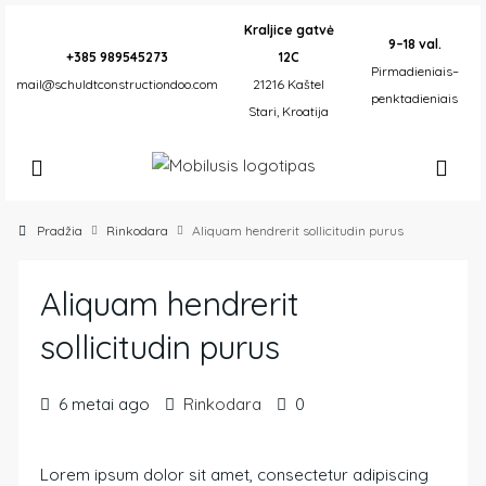
Kraljice gatvė
9–18 val.
+385 989545273
12C
Pirmadieniais–
mail@schuldtconstructiondoo.com
21216 Kaštel
penktadieniais
Stari, Kroatija
Pradžia
Rinkodara
Aliquam hendrerit sollicitudin purus
Aliquam hendrerit
sollicitudin purus
6 metai ago
Rinkodara
0
Lorem ipsum dolor sit amet, consectetur adipiscing