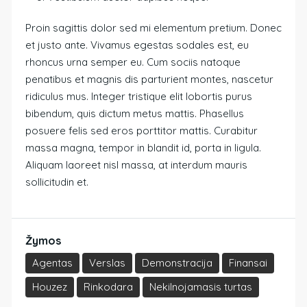
Proin sagittis dolor sed mi elementum pretium. Donec
et justo ante. Vivamus egestas sodales est, eu
rhoncus urna semper eu. Cum sociis natoque
penatibus et magnis dis parturient montes, nascetur
ridiculus mus. Integer tristique elit lobortis purus
bibendum, quis dictum metus mattis. Phasellus
posuere felis sed eros porttitor mattis. Curabitur
massa magna, tempor in blandit id, porta in ligula.
Aliquam laoreet nisl massa, at interdum mauris
sollicitudin et.
Žymos
Agentas
Verslas
Demonstracija
Finansai
Houzez
Rinkodara
Nekilnojamasis turtas