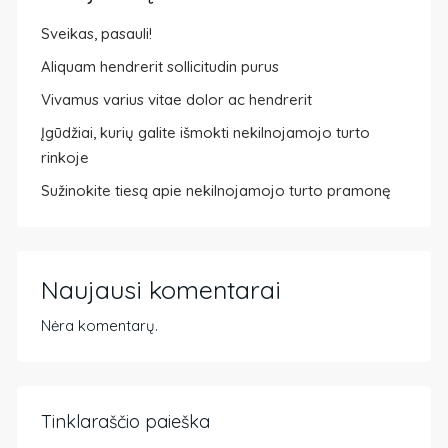
Sveikas, pasauli!
Aliquam hendrerit sollicitudin purus
Vivamus varius vitae dolor ac hendrerit
Įgūdžiai, kurių galite išmokti nekilnojamojo turto
rinkoje
Sužinokite tiesą apie nekilnojamojo turto pramonę
Naujausi komentarai
Nėra komentarų.
Tinklaraščio paieška