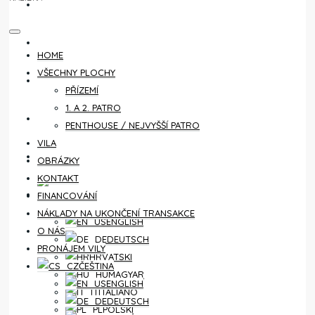
KONTAKT
FINANCOVÁNÍ
HOME
VŠECHNY PLOCHY
NÁKLADY NA UKONČENÍ TRANSAKCE
PŘÍZEMÍ
1. A 2. PATRO
O NÁS
PENTHOUSE / NEJVYŠŠÍ PATRO
VILA
PRONÁJEM VILY
OBRÁZKY
KONTAKT
ČEŠTINA
FINANCOVÁNÍ
NÁKLADY NA UKONČENÍ TRANSAKCE
ENGLISH
O NÁS
DEUTSCH
PRONÁJEM VILY
HRVATSKI
ČEŠTINA
MAGYAR
ENGLISH
ITALIANO
DEUTSCH
POLSKI