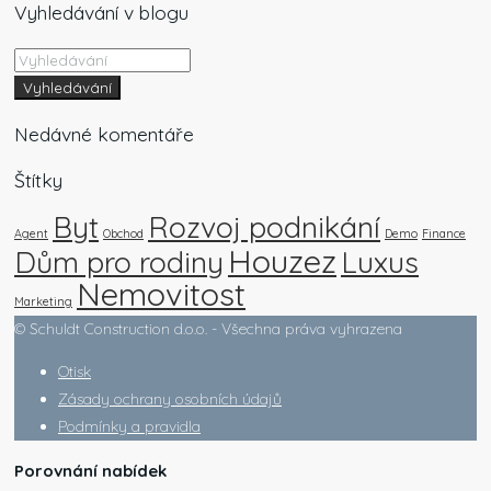
Vyhledávání v blogu
Vyhledávání
Nedávné komentáře
Štítky
Byt
Rozvoj podnikání
Agent
Obchod
Demo
Finance
Houzez
Dům pro rodiny
Luxus
Nemovitost
Marketing
© Schuldt Construction d.o.o. - Všechna práva vyhrazena
Otisk
Zásady ochrany osobních údajů
Podmínky a pravidla
Porovnání nabídek