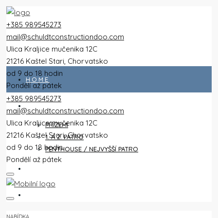
+385 989545273
mail@schuldtconstructiondoo.com
Ulica Kraljice mučenika 12C
21216 Kaštel Stari, Chorvatsko
od 9 do 18 hodin
HOME
Pondělí až pátek
+385 989545273
VŠECHNY PLOCHY
mail@schuldtconstructiondoo.com
Ulica Kraljice mučenika 12C
PŘÍZEMÍ
21216 Kaštel Stari, Chorvatsko
1. A 2. PATRO
od 9 do 18 hodin
PENTHOUSE / NEJVYŠŠÍ PATRO
Pondělí až pátek
VILA
OBRÁZKY
NABÍDKA