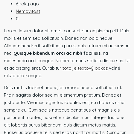
6 roky ago
Nemovitost
0
Lorem ipsum dolor sit amet, consectetur adipiscing elit. Duis
mollis et sem sed sollicitudin. Donec non odio neque.
Aliquam hendrerit sollicitudin purus, quis rutrum mi accumsan
nec.
Quisque bibendum orci ac nibh facilisis
, na
malesuada orci congue. Nullam tempus sollicitudin cursus. Ut
et adipiscing erat. Curabitur
toto je textový odkaz
volné
místo pro kongue.
Duis mattis laoreet neque, et ornare neque sollicitudin at.
Proin sagittis dolor sed mi elementum pretium. Donec et
justo ante. Vivamus egestas sodales est, eu rhoncus urna
sempre eu. Cum sociis natoque penatibus et magnis dis
parturient montes, nascetur ridiculus mus. Integer tristique
elit lobortis purus bibendum, quis dictum metus mattis.
Phasellus posuere felis sed eros porttitor mattis. Curabitur