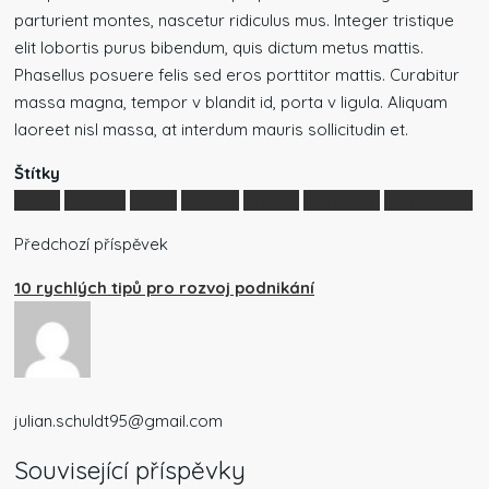
parturient montes, nascetur ridiculus mus. Integer tristique
elit lobortis purus bibendum, quis dictum metus mattis.
Phasellus posuere felis sed eros porttitor mattis. Curabitur
massa magna, tempor v blandit id, porta v ligula. Aliquam
laoreet nisl massa, at interdum mauris sollicitudin et.
Štítky
Agent
Obchod
Demo
Finance
Houzez
Marketing
Nemovitost
Předchozí příspěvek
10 rychlých tipů pro rozvoj podnikání
julian.schuldt95@gmail.com
Související příspěvky