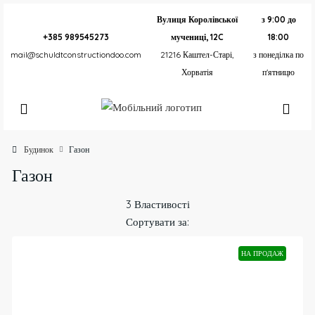
Вулиця Королівської
з 9:00 до
+385 989545273
мучениці, 12C
18:00
mail@schuldtconstructiondoo.com
21216 Каштел-Старі,
з понеділка по
Хорватія
п'ятницю
Будинок
Газон
Газон
3 Властивості
Сортувати за:
НА ПРОДАЖ