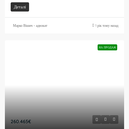
Деталі
Марко Вішич – адвокат
1 рік тому назад
НА ПРОДАЖ
260.465€