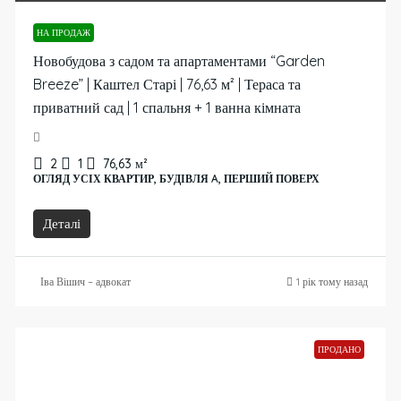
НА ПРОДАЖ
Новобудова з садом та апартаментами “Garden
Breeze” | Каштел Старі | 76,63 м² | Тераса та
приватний сад | 1 спальня + 1 ванна кімната
2
1
76,63
м²
ОГЛЯД УСІХ КВАРТИР, БУДІВЛЯ A, ПЕРШИЙ ПОВЕРХ
Деталі
Іва Вішич – адвокат
1 рік тому назад
ПРОДАНО