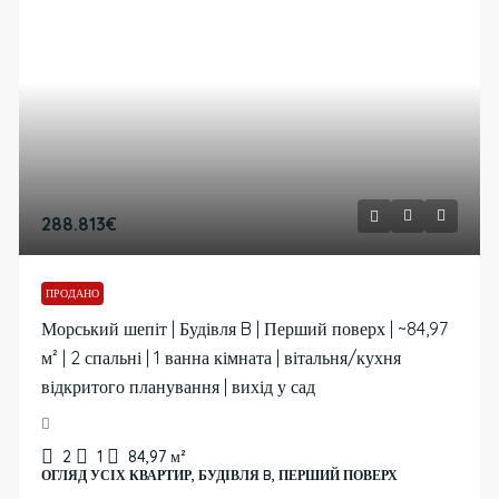
288.813€
ПРОДАНО
Морський шепіт | Будівля B | Перший поверх | ~84,97
м² | 2 спальні | 1 ванна кімната | вітальня/кухня
відкритого планування | вихід у сад
2
1
84,97
м²
ОГЛЯД УСІХ КВАРТИР, БУДІВЛЯ B, ПЕРШИЙ ПОВЕРХ