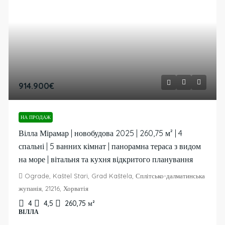
914.900€
НА ПРОДАЖ
Вілла Мірамар | новобудова 2025 | 260,75 м² | 4
спальні | 5 ванних кімнат | панорамна тераса з видом
на море | вітальня та кухня відкритого планування
Ograde, Kaštel Stari, Grad Kaštela, Сплітсько-далматинська
жупанія, 21216, Хорватія
4
4,5
260,75
м²
ВІЛЛА